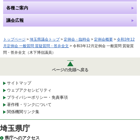
各種ご案内
議会広報
トップページ
>
埼玉県議会トップ
>
定例会・臨時会
>
定例会概要
>
令和3年12
月定例会 一般質問 質疑質問・答弁全文
> 令和3年12月定例会 一般質問 質疑質
問・答弁全文（木下博信議員）
ページの先頭へ戻る
サイトマップ
ウェブアクセシビリティ
プライバシーポリシー・免責事項
著作権・リンクについて
関係機関リンク集
埼玉県庁
県庁へのアクセス