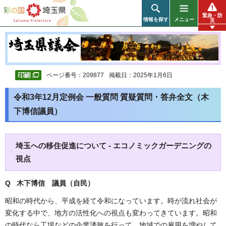
彩の国 埼玉県
緊急・防
情報を探す
メニュー
災
ページ番号：209877
掲載日：2025年1月6日
令和3年12月定例会 一般質問 質疑質問・答弁全文（木
下博信議員）
埼玉への移住促進について - エコノミックガーデニングの
視点
Q 木下博信 議員（自民）
昭和の時代から、平成を経て令和になっています。時が流れ社会が
変化する中で、地方の活性化への視点も変わってきています。昭和
の時代なら工場などの企業誘致を行って、地域での雇用を増やして