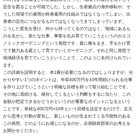
定住を図ることが可能でした。しかし、生産拠点の海外移転や、そ
うした現場での雇用が終身雇用の仕組みではなくなってしまい、出
身者の定住につながるものではなくなってきてしまっています。
こうした変化を受け、外から持ってくるのではなく、地域にあるも
のを生かし、新たな仕事、事業を生み育てていこうというのがエコ
ノミックガーデニングという発想です。庭に種をまき、手をかけ育
てて魅力ある庭として育てていくガーデニング、それと同じ発想で
地域経済を育てていこうということで、このように名付けられてい
ます。
この詳細を説明すると、本1冊が必要になるのではしょりますが、分
かりやすい1つのポイントは、年収400万円を10年間続けられる仕事
を作り上げていこうという明確な目標を持って取り組むことです。
その地に居続ける、移住してくるという判断をするに当たり、この
金額が想定できるかどうかというのが重要なポイントになるという
ことです。単純な400万円×10年という目標を設定するだけで、足元
から思考と行動が変化し、新しいものが生まれてくる可能性のある
この発想、どのようにお感じになるのか、企画財政部長のお考えを
お聞かせください。