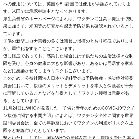
への使用については、英国やEU諸国では使用が承認されておりま
す。米国では承認申請中となっております。
厚生労働省のホームページによれば、ワクチンには高い発症予防効
果に加えて、米国等の研究から感染予防効果も確認されているとし
ています。
子供の新型コロナ患者の多くは議員ご指摘のとおり軽症であります
が、重症化をすることもございます。
仮に軽症であっても、感染した場合には子供たちの生活は様々な制
限を受け、心身の健康に大きな影響があり、あるいは同居する家族
などに感染させてしまうリスクもございます。
このため、公益社団法人日本小児科学会は予防接種・感染症対策委
員会において、接種のメリットとデメリットを本人と保護者が十分
に理解していることなどを前提として「ワクチン接種は意義があ
る」としています。
11月24日にWHOが発表した「子供と青年のためのCOVID-19ワクチ
ン接種に関する中間声明」によれば、ワクチン安全性に関する世界
諮問委員会は、全ての年齢層においてワクチンの利点がリスクを上
回ると結論付けたとしています。
県といたしましては、国やWHOの見解を踏まえ、接種を受ける本人