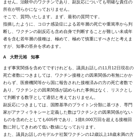
ません。治験中のワクチンであり、副反応についても明確な責任の
所在が明らかになっておりません。
そこで、質問いたします。まず、最初の質問です。
指摘したように、コロナ感染症による若年層の死亡や重篤率から判
断し、ワクチンの副反応も含め自身で判断することが難しい未成年
者を含む若年層の接種は、極めて、極めて慎重にすべきだと考えま
すが、知事の答弁を求めます。
A 大野元裕 知事
まず事実関係を含めてですけれども、議員お話しの11月12日現在の
死亡者数につきましては、ワクチン接種との因果関係の有無にかか
わらず、医療機関等から国に報告された接種済みの方の死亡者数で
あり、ワクチンとの因果関係が認められた事例はなく、リスクとし
て判断する数字として適切と考えておりません。
副反応につきましては、国際基準のブライトン分類に基づき、専門
家がアナフィラキシーと定義した数はワクチンとの因果関係がない
ものを含めたとしても605件であり、1億8,000万回を超える接種回
数に対してきわめて低い数値になっております。
また、議員お話しのモデルナ社製ワクチンの12歳以上18歳未満の方