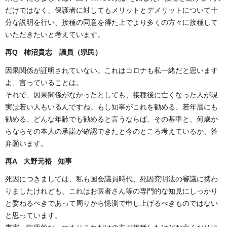
だけではなく、保護者に対してもメリットとデメリットについて十
分な説明を行い、接種の同意を得た上でより多くの方々に接種して
いただきたいと考えています。
再Q 柿沼貴志 議員（県民）
因果関係が証明されていない。これはコロナも私一緒だと思います
よ、言っていることは。
それで、因果関係がなかったとしても、接種後に亡くなった人が現
実は若い人もいるんですね。もし知事がこれを勧める、若年層にも
勧める、どんな年齢でも勧めると言うならば、その基準と、何歳か
らならその本人の承諾が確認できたと今のところ考えているか、答
弁願います。
再A 大野元裕 知事
死因につきましては、私も国会議員時代、死因究明法の審議に携わ
りましたけれども、これはお医者さん等の専門的な知見にしっかり
と委ねるべきであって周りから憶測で申し上げるべきものではない
と思っています。