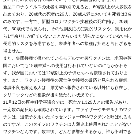
新型コロナウイルスの死者を年齢別で見ると、60歳以上が大多数を
占めており、20歳代の死者は26人、20歳未満においても死者は3名
のみです。一方で、新型コロナワクチン接種後の死亡例は、20歳
代、30歳代でも見られ、その他副反応の短期的リスクや、実用化か
ら1年余りしか経ていないことからいまだ明らかになっていない中、
長期的リスクを考慮すると、未成年者への接種は拙速と言わざるを
得ません。
また、集団接種で扱われているモデルナ社製ワクチンは、米国や英
国においても18歳未満への使用は行われていないのにもかかわら
ず、我が国においては12歳以上の子供たちへも接種されておりま
す。また、ワクチン接種後の死亡例や接種の反応と見られる症例、
体調不良を訴える人は、厚労省へ報告されている以外にも存在し、
クリニックなどの相談が後を絶たない状況です。
11月12日の厚生科学審議会では、死亡が1,325人との報告があり、
一定数の副反応も確認されています。ファイザーやモデルナのワク
チンは、遺伝子を用いたメッセンジャーRNAワクチンと呼ばれるも
のですが、このタイプのワクチンは人類史上使用されたことがない
ワクチンなんです。数年後、どんな影響が出るかも、誰も予測でき