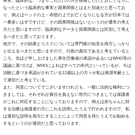
事実、臨床的な、つまりこれだけの方が接種したけどお亡くなりに
なったという臨床的な事実と因果関係とはまた別途だと思ってお
り、例えばベッドの上・布団の上でお亡くなりになる方が日本では
一番多いはずですけど、その因果関係はないというのが通常の考え
方だと思いますので、臨床的なデータと因果関係とは区別して考え
るべきだと思っております。
他方で、その効果とリスクについては専門家の知見を両方しっかり
と伝えるべきだと思いますので、行政の責任であると考えていると
ころ、先ほど申し上げました厚生労働省の承認やあるいはWHO等の
議論に基づけば、WHOによればすべての年代といっているが、今は
治験に基づき承認がされている12歳以上の方々が私は推奨年齢とし
て適切だと考えている。
また、同意についてでございますけれども、一般に法的な権利につ
きましては、それぞれが責任を負えない世代につきましては保護者
がこれに対応することになっておりますので、例えば赤ちゃんに対
する治療は保護者の方にこれを説明したうえで行われますので、私
は適切な説明を両方にすることによって同意を得たうえでお勧めを
するというのが適切だと思っております。