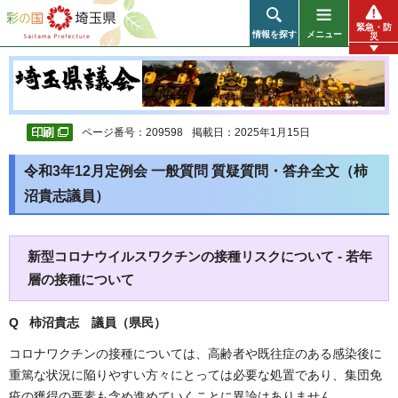
彩の国 埼玉県
緊急・防
情報を探す
メニュー
災
ページ番号：209598
掲載日：2025年1月15日
令和3年12月定例会 一般質問 質疑質問・答弁全文（柿
沼貴志議員）
新型コロナウイルスワクチンの接種リスクについて - 若年
層の接種について
Q 柿沼貴志 議員（県民）
コロナワクチンの接種については、高齢者や既往症のある感染後に
重篤な状況に陥りやすい方々にとっては必要な処置であり、集団免
疫の獲得の要素も含め進めていくことに異論はありません。