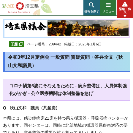
彩の国 埼玉県
緊急・防
情報を探す
メニュー
災
ページ番号：209442
掲載日：2025年1月6日
令和3年12月定例会 一般質問 質疑質問・答弁全文（秋
山文和議員）
コロナ禍第6波にそなえるために - 病床整備は、人員体制強
化がかぎ - 公立医療機関は体制整備を急げ
Q 秋山文和 議員（共産党）
本県には、感染症病床21床を持つ県立循環器・呼吸器病センターが
あります。同センターは、同時に北部地域の循環器系疾患対応の要
でもあり、救命救急の重要な柱も担ってまいりました。