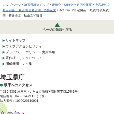
トップページ
>
埼玉県議会トップ
>
定例会・臨時会
>
定例会概要
>
令和3年12
月定例会 一般質問 質疑質問・答弁全文
> 令和3年12月定例会 一般質問 質疑質
問・答弁全文（秋山文和議員）
ページの先頭へ戻る
サイトマップ
ウェブアクセシビリティ
プライバシーポリシー・免責事項
著作権・リンクについて
関係機関リンク集
埼玉県庁
県庁へのアクセス
〒330-9301 埼玉県さいたま市浦和区高砂三丁目15番1号
電話番号：048-824-2111（代表）
法人番号：1000020110001