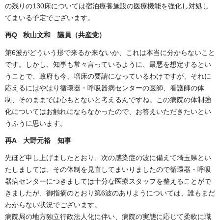
の残りの130床については宿泊療養施設の医療機能を強化し対処し
てまいる予定でございます。
再Q 秋山文和 議員（共産党）
第6波がどういう形で来るか来ないか、これは本当に分からないこと
です。しかし、知事も常々言っているように、最悪を想定するとい
うことで、政府も今、増床の要請になっているわけですが、それに
応えるにはやはり循環器・呼吸器病センターの医師、看護師の体
制、そのままでは心もとないと考えるんですね。この病院の体制強
化についてはお触れにならなかったので、お答えいただきたいとい
うふうに思います。
再A 大野元裕 知事
先ほど申し上げましたとおり、次の感染症の波に備えて埼玉県とい
たしましては、その体制を見直してまいりましたので循環器・呼吸
器病センターにつきましては十分な医療スタッフを整えることがで
きましたが、御指摘のとおり第6波のありようについては、誰もまだ
わからない状況でございます。
病院局の地方独立行政法人化に伴い、病院の実態に応じて柔軟に職