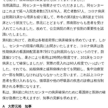
当県議団は、同センターを視察させていただきました。同センター
はこれまで延べ入院患者数1万3,676人、死亡者数57人、コロナ病床
は初期21床から増床を繰り返して、昨冬の第3波から第5波まで101
床という状況でした。県北にとどまらず、県南部からも患者を受け
入れてこられました。改めて、公立病院の果たす役割の重要性を認
識いたしました。
第6波に向けて、政府は各都道府県に病床確保を求めています。しか
し、センターの現場の職員にお聞きいたしますと、コロナ病床は急
性期病床の看護師配置基準7対1では到底回らないというのです。防
護服1つでも、暑さにより着用は2時間が限度です。101床をコロナ
病床として確保しましたが、実際の受入れは60人程度でいっぱいで
した。それでも、結核病棟と緩和病棟の全てを閉鎖し、集中治療室
の一部を制限しなければならなかったと言います。これ以上コロナ
患者を受け入れるなら、循環器や他の呼吸器の疾患の診療は相当制
限される事態になります。
私は、第6波に向けたセンターの病床確保のために看護師と医師の確
保が急務だと考えますが、知事の見解を求めます。
A 大野元裕 知事