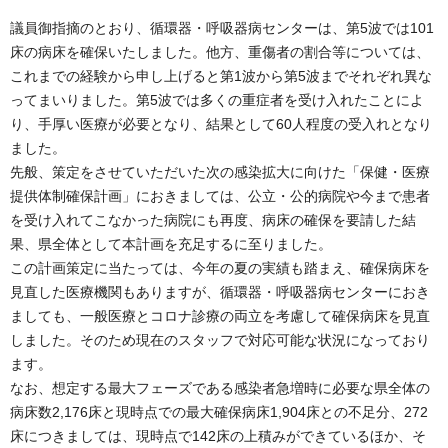
議員御指摘のとおり、循環器・呼吸器病センターは、第5波では101
床の病床を確保いたしました。他方、重傷者の割合等については、
これまでの経験から申し上げると第1波から第5波までそれぞれ異な
ってまいりました。第5波では多くの重症者を受け入れたことによ
り、手厚い医療が必要となり、結果として60人程度の受入れとなり
ました。
先般、策定をさせていただいた次の感染拡大に向けた「保健・医療
提供体制確保計画」におきましては、公立・公的病院や今まで患者
を受け入れてこなかった病院にも再度、病床の確保を要請した結
果、県全体として本計画を充足するに至りました。
この計画策定に当たっては、今年の夏の実績も踏まえ、確保病床を
見直した医療機関もありますが、循環器・呼吸器病センターにおき
ましても、一般医療とコロナ診療の両立を考慮して確保病床を見直
しました。そのため現在のスタッフで対応可能な状況になっており
ます。
なお、想定する最大フェーズである感染者急増時に必要な県全体の
病床数2,176床と現時点での最大確保病床1,904床との不足分、272
床につきましては、現時点で142床の上積みができているほか、そ