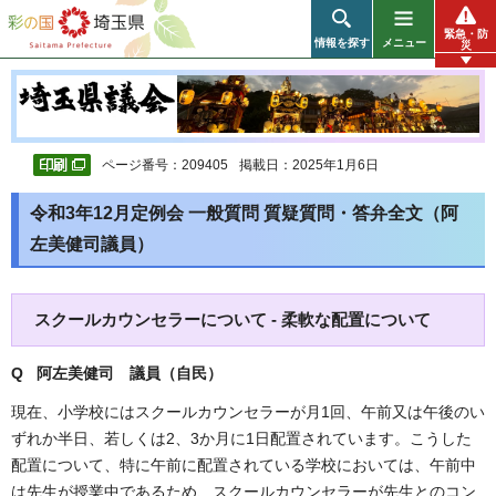
彩の国 埼玉県
緊急・防
情報を探す
メニュー
災
ページ番号：209405
掲載日：2025年1月6日
令和3年12月定例会 一般質問 質疑質問・答弁全文（阿
左美健司議員）
スクールカウンセラーについて - 柔軟な配置について
Q 阿左美健司 議員（自民）
現在、小学校にはスクールカウンセラーが月1回、午前又は午後のい
ずれか半日、若しくは2、3か月に1日配置されています。こうした
配置について、特に午前に配置されている学校においては、午前中
は先生が授業中であるため、スクールカウンセラーが先生とのコン