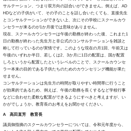
サルテーション、つまり双方向の話合いができません。例えば、AD
HDなどの子供がいて、その子のことを話し合いたくても、直接先生
とコンサルテーションができない上、次にその学校にスクールカウ
ンセラーが来るのが1か月後では意味がありません。
現在、スクールカウンセラーは午後の勤務が終わった後、これまた1
日の勤務が終わった先生方と非公式のコンサルテーションを雑談と
称して行っているのが実情です。このような現在の月1回、午前又は
午後のいずれか半日、若しくは2、3か月に1日の配置は、国が配置
しろというから配置したというレベルのことで、スクールカウンセ
ラー本来の目的である子供たちのためのカウンセリング機能が果た
せません。
コンサルテーションは先生方の時間が取りやすい時間帯に行うこと
が効果的であるため、例えば、午後の勤務を長くするなど学校行事
などに合わせた柔軟な配置ができるようにすべきと考えますが、い
かがでしょうか。教育長のお考えをお聞かせください。
A 高田直芳 教育長
議員御指摘のスクールカウンセラーについては、令和元年度から、