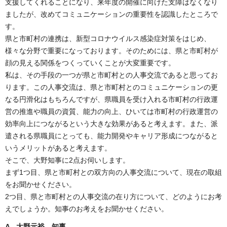
支援してくれることになり、来年度の開催に向けた支障はなくなり
ましたが、改めてコミュニケーションの重要性を認識したところで
す。
県と市町村の連携は、新型コロナウイルス感染症対策をはじめ、
様々な分野で重要になっております。そのためには、県と市町村が
顔の見える関係をつくっていくことが大変重要です。
私は、その手段の一つが県と市町村との人事交流であると思ってお
ります。この人事交流は、県と市町村とのコミュニケーションの更
なる円滑化はもちろんですが、県職員を受け入れる市町村の行政運
営の推進や職員の資質、能力の向上、ひいては市町村の行政運営の
効率向上につながるという大きな効果があると考えます。また、派
遣される県職員にとっても、能力開発やキャリア形成につながると
いうメリットがあると考えます。
そこで、大野知事に2点お伺いします。
まず1つ目、県と市町村との双方向の人事交流について、現在の取組
をお聞かせください。
2つ目、県と市町村との人事交流の在り方について、どのようにお考
えでしょうか。知事のお考えをお聞かせください。
A 大野元裕 知事