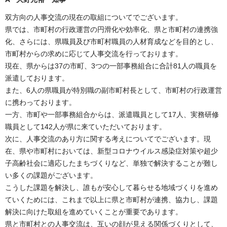
双方向の人事交流の現在の取組についてでございます。
県では、市町村の行政運営の円滑化や効率化、県と市町村の連携強
化、さらには、県職員及び市町村職員の人材育成などを目的とし、
市町村からの求めに応じて人事交流を行っております。
現在、県からは37の市町、3つの一部事務組合に合計81人の職員を
派遣しております。
また、6人の県職員が特別職の副市町村長として、市町村の行政運営
に携わっております。
一方、市町や一部事務組合からは、派遣職員として17人、実務研修
職員として142人が県に来ていただいております。
次に、人事交流のあり方に関する考えについてでございます。現
在、県や市町村においては、新型コロナウイルス感染症対策や超少
子高齢社会に適応したまちづくりなど、単独で解決することが難し
い多くの課題がございます。
こうした課題を解決し、誰もが安心して暮らせる地域づくりを進め
ていくためには、これまで以上に県と市町村が連携、協力し、課題
解決に向けた取組を進めていくことが重要であります。
県と市町村との人事交流は、互いの顔が見える関係づくりとして、