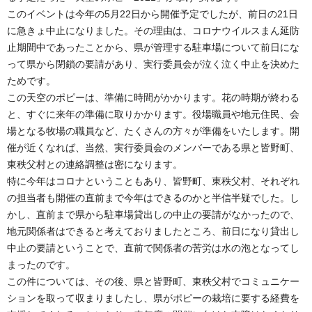
このイベントは今年の5月22日から開催予定でしたが、前日の21日
に急きょ中止になりました。その理由は、コロナウイルスまん延防
止期間中であったことから、県が管理する駐車場について前日にな
って県から閉鎖の要請があり、実行委員会が泣く泣く中止を決めた
ためです。
この天空のポピーは、準備に時間がかかります。花の時期が終わる
と、すぐに来年の準備に取りかかります。役場職員や地元住民、会
場となる牧場の職員など、たくさんの方々が準備をいたします。開
催が近くなれば、当然、実行委員会のメンバーである県と皆野町、
東秩父村との連絡調整は密になります。
特に今年はコロナということもあり、皆野町、東秩父村、それぞれ
の担当者も開催の直前まで今年はできるのかと半信半疑でした。し
かし、直前まで県から駐車場貸出しの中止の要請がなかったので、
地元関係者はできると考えておりましたところ、前日になり貸出し
中止の要請ということで、直前で関係者の苦労は水の泡となってし
まったのです。
この件については、その後、県と皆野町、東秩父村でコミュニケー
ションを取って収まりましたし、県がポピーの栽培に要する経費を