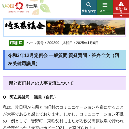
彩の国 埼玉県
緊急・防
情報を探す
メニュー
災
ページ番号：209399
掲載日：2025年1月6日
令和3年12月定例会 一般質問 質疑質問・答弁全文（阿
左美健司議員）
県と市町村との人事交流について
Q 阿左美健司 議員（自民）
私は、常日頃から県と市町村のコミュニケーションを密にすること
が大事であると感じております。しかし、コミュニケーション不足
の一例として、皆野町、東秩父村にまたがる秩父高原牧場で行われ
る予定だった「天空のポピー2021」が挙げられます。