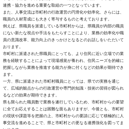
連携・協力を進める重要な取組の一つとなっています。
また、人事交流は市町村の行政運営の円滑化や効率化、さらには、
職員の人材育成にも大きく寄与するものと考えております。
例えば、県職員を派遣している市町村からは、県職員が内部の職員
にない新たな視点や手法をもたらすことにより、業務の効率化や職
員の意識改革、能力向上のきっかけとなるとのお話しをいただいて
おります。
市町村に派遣された県職員にとっても、より住民に近い立場での業
務を経験することによって現場感覚が養われ、住民ニーズを的確に
把握しながら業務を推進する能力が身に付くなどの効果が期待でき
ます。
一方、県に派遣された市町村職員にとっては、県での実務を通じ
て、広域的観点からの行政運営や専門的知識・技術の習得が図られ
るなどの効果が期待できます。
県も限られた職員数で業務を遂行しているため、市町村からの要望
に全てお応えすることは困難な面もありますが、今後とも、市町村
の現状や課題等を把握の上、市町村からの要請に応じて積極的に人
事交流を進めることで、県と市町村との更なる連携強化を図ってま