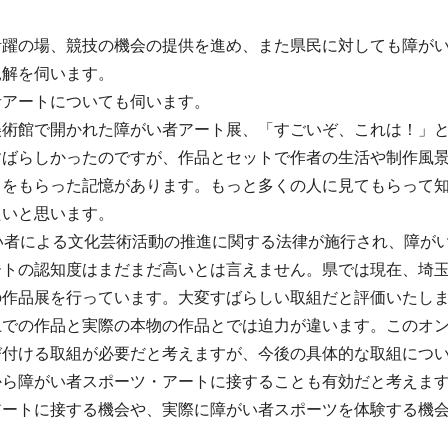
活躍の場、競技の機会の提供を進め、また県民に対しても障が
見解を伺います。
者アートについても伺います。
美術館で開かれた障がい者アート展、「すごいぞ、これは！」
すばらしかったのですが、作品とセットで作者の生活や制作風
力をもらった記憶があります。もっと多くの人に見てもらって
たいと思います。
がい者による文化芸術活動の推進に関する法律が施行され、障が
ートの認知度はまだまだ高いとは言えません。県では現在、埼
の作品展を行っています。大変すばらしい取組だと評価いたし
上での作品と実際の本物の作品とでは迫力が違います。このオ
び付ける取組が必要だと考えますが、今後の具体的な取組につ
から障がい者スポーツ・アートに接することも有効だと考えま
アートに接する機会や、実際に障がい者スポーツを体験する機