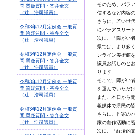
そのため、パラ
問 質疑質問・答弁全文
（辻 浩司議員）
信するなど内容
さらに、若い世
令和3年12月定例会 一般質
にパラアスリー
問 質疑質問・答弁全文
次に、「障がい
（辻 浩司議員）
県では、より多
令和3年12月定例会 一般質
ンライン美術館
問 質疑質問・答弁全文
議員お話しのと
（辻 浩司議員）
ります。
そこで、障がい
令和3年12月定例会 一般質
問 質疑質問・答弁全文
を運んでいただ
（辻 浩司議員）
また、本日から
報媒体で県民の
令和3年12月定例会 一般質
さらに、作家の
問 質疑質問・答弁全文
（辻 浩司議員）
家の創作活動に
次に、「経済的