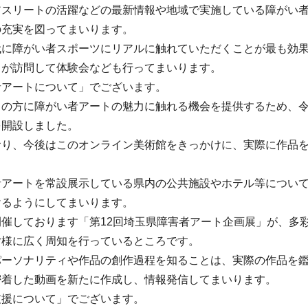
アスリートの活躍などの最新情報や地域で実施している障がい
の充実を図ってまいります。
代に障がい者スポーツにリアルに触れていただくことが最も効
トが訪問して体験会なども行ってまいります。
者アートについて」でございます。
くの方に障がい者アートの魅力に触れる機会を提供するため、令
を開設しました。
おり、今後はこのオンライン美術館をきっかけに、実際に作品
者アートを常設展示している県内の公共施設やホテル等につい
けるようにしてまいります。
開催しております「第12回埼玉県障害者アート企画展」が、多
皆様に広く周知を行っているところです。
パーソナリティや作品の創作過程を知ることは、実際の作品を
密着した動画を新たに作成し、情報発信してまいります。
支援について」でございます。