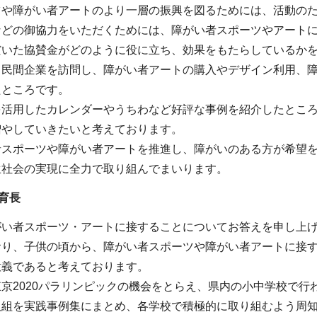
ツや障がい者アートのより一層の振興を図るためには、活動の
などの御協力をいただくためには、障がい者スポーツやアート
だいた協賛金がどのように役に立ち、効果をもたらしているか
、民間企業を訪問し、障がい者アートの購入やデザイン利用、
たところです。
を活用したカレンダーやうちわなど好評な事例を紹介したとこ
増やしていきたいと考えております。
者スポーツや障がい者アートを推進し、障がいのある方が希望
生社会の実現に全力で取り組んでまいります。
育長
がい者スポーツ・アートに接することについてお答えを申し上
おり、子供の頃から、障がい者スポーツや障がい者アートに接
意義であると考えております。
京2020パラリンピックの機会をとらえ、県内の小中学校で
取組を実践事例集にまとめ、各学校で積極的に取り組むよう周