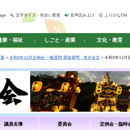
age
文字サイズ・色合い変更
音声読み上げ
ふりがなON
健康・福祉
しごと・産業
文化・教育
概要
>
令和3年12月定例会 一般質問 質疑質問・答弁全文
> 令和3年12
議員名簿
委員会
定例会・臨時