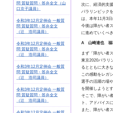
問 質疑質問・答弁全文（山
次に、経済的支
口京子議員）
パラリンピック
は、本年11月3
令和3年12月定例会 一般質
今後は障がい者
問 質疑質問・答弁全文
（辻 浩司議員）
に進めていくべ
A 山崎達也 福
令和3年12月定例会 一般質
問 質疑質問・答弁全文
まず「障がい者
（辻 浩司議員）
東京2020パラ
令和3年12月定例会 一般質
るとともに大き
問 質疑質問・答弁全文
この感動をレガ
（辻 浩司議員）
選手の活躍の場
を開催しようと
令和3年12月定例会 一般質
問 質疑質問・答弁全文
そこで、障がい
（辻 浩司議員）
ト、アドバイス
また、障がい者
令和3年12月定例会 一般質