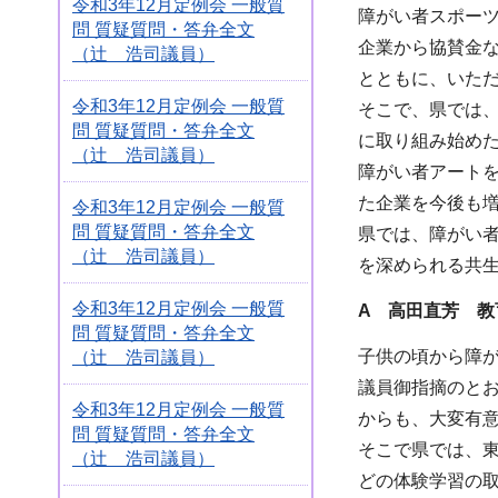
令和3年12月定例会 一般質
障がい者スポー
問 質疑質問・答弁全文
企業から協賛金
（辻 浩司議員）
とともに、いた
令和3年12月定例会 一般質
そこで、県では
問 質疑質問・答弁全文
に取り組み始め
（辻 浩司議員）
障がい者アート
た企業を今後も
令和3年12月定例会 一般質
問 質疑質問・答弁全文
県では、障がい
（辻 浩司議員）
を深められる共
令和3年12月定例会 一般質
A 高田直芳 教
問 質疑質問・答弁全文
子供の頃から障
（辻 浩司議員）
議員御指摘のと
令和3年12月定例会 一般質
からも、大変有
問 質疑質問・答弁全文
そこで県では、東
（辻 浩司議員）
どの体験学習の