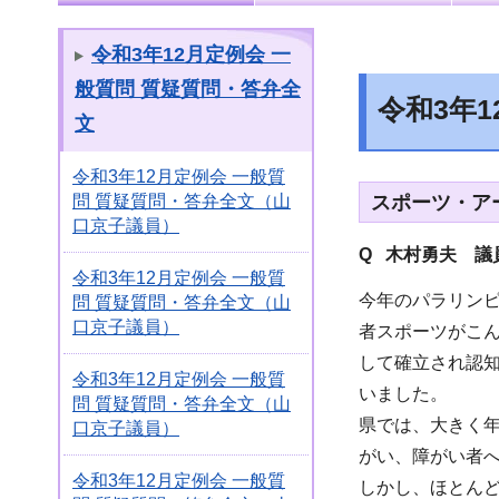
令和3年12月定例会 一
般質問 質疑質問・答弁全
令和3年
文
令和3年12月定例会 一般質
スポーツ・ア
問 質疑質問・答弁全文（山
口京子議員）
Q 木村勇夫 議
令和3年12月定例会 一般質
今年のパラリン
問 質疑質問・答弁全文（山
口京子議員）
者スポーツがこ
して確立され認
令和3年12月定例会 一般質
いました。
問 質疑質問・答弁全文（山
県では、大きく
口京子議員）
がい、障がい者
令和3年12月定例会 一般質
しかし、ほとん