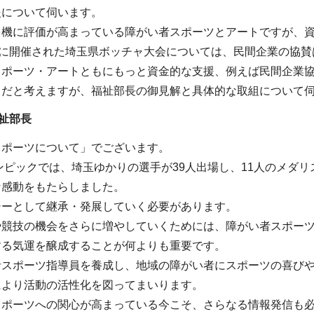
援について伺います。
を機に評価が高まっている障がい者スポーツとアートですが、
日に開催された埼玉県ボッチャ大会については、民間企業の協
スポーツ・アートともにもっと資金的な支援、例えば民間企業
きだと考えますが、福祉部長の御見解と具体的な取組について
祉部長
スポーツについて」でございます。
リンピックでは、埼玉ゆかりの選手が39人出場し、11人のメ
な感動をもたらしました。
シーとして継承・発展していく必要があります。
や競技の機会をさらに増やしていくためには、障がい者スポー
する気運を醸成することが何よりも重要です。
者スポーツ指導員を養成し、地域の障がい者にスポーツの喜び
により活動の活性化を図ってまいります。
スポーツへの関心が高まっている今こそ、さらなる情報発信も