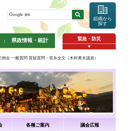
組織から
探す
緊急・防災
県政情報・統計
月定例会 一般質問 質疑質問・答弁全文（木村勇夫議員）
会
各種ご案内
議会広報