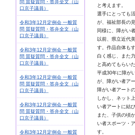
問 質疑質問・答弁全文（山
と考えます。
口京子議員）
選手にとっても
が、福祉部長の
令和3年12月定例会 一般質
問 質疑質問・答弁全文（山
同様に、障がい
口京子議員）
以前、県立近代
す。作品自体も
令和3年12月定例会 一般質
白く感じ、また
問 質疑質問・答弁全文（山
口京子議員）
と高めてもらい
平成30年に障
令和3年12月定例会 一般質
が、障がい者ア
問 質疑質問・答弁全文（山
障がい者アート
口京子議員）
しかし、ネット
令和3年12月定例会 一般質
い者アートに結
問 質疑質問・答弁全文（山
また、子供の頃
口京子議員）
い者スポーツ・
す。
令和3年12月定例会 一般質