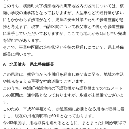
このうち、横瀬町大字横瀬地内の川東地区内の区間については、横
瀬小学校の通学路となっておりますが、大型車などの通行量が多い
にもかかわらず歩道がなく、児童の安全対策のための歩道整備が急
務と考えます。現在、当該区間について秩父市との境から歩道整備
に着手していただいておりますが、ここでも地元から1日も早い完成
を望む声があります。
そこで、事業中区間の進捗状況と今後の見通しについて、県土整備
部長に伺います。
A 北田健夫 県土整備部長
この県道は、熊谷市から小川町を経由し秩父市に至る、地域の生活
や観光を支える重要な幹線道路でございます。
このうち、横瀬町横瀬地内の下語歌橋から語歌橋までの432メート
ルの区間は、通学路となっておりますが、歩道が未整備でございま
す。
このため、平成30年度から、歩道整備に必要となる用地の取得に着
手し、現在の用地買収率は60％となっております。
令和3年度は、用地取得を進めるとともに、まとまった用地が取得で