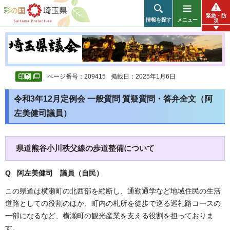
彩の国 埼玉県
緊急・防
情報を探す
メニュー
災
ページ番号：209415
掲載日：2025年1月6日
令和3年12月定例会 一般質問 質疑質問・答弁全文（阿
左美健司議員）
県道熊谷小川秩父線の歩道整備について
Q 阿左美健司 議員（自民）
この県道は横瀬町の北西部を縦断し、通勤通学など地域住民の生活
道路としての役割のほか、町内の札所を徒歩で巡る巡礼路コースの
一部になるなど、横瀬町の観光産業を支える役割を担っておりま
す。