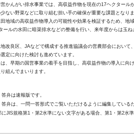
営かんがい排水事業では、高収益作物を現在の17ヘクタールか
の少ない野菜などに取り組む担い手の確保が重要な課題となり
水田地域の高収益作物導入の可能性や効果を検証するため、地
クタールの水田に暗渠排水などの整備を行い、来年度からは玉ね
土地改良区、JAなどで構成する推進協議会の営農部会において
の選定に向けた検討も進めています。
ては、早期の国営事業の着手を目指し、高収益作物の導入に向
取り組んでまいります。
・答弁は速報版です。
・答弁は、一問一答形式でご覧いただけるように編集している
部にJIS規格第1・第2水準にない文字がある場合、第1・第2