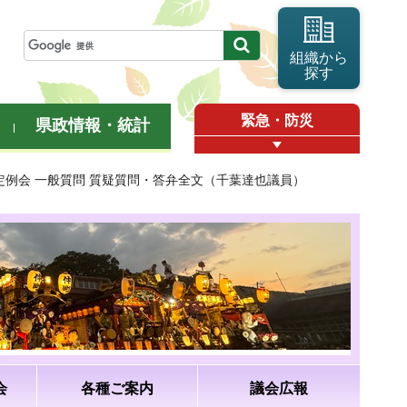
組織から
探す
緊急・防災
県政情報・統計
月定例会 一般質問 質疑質問・答弁全文（千葉達也議員）
会
各種ご案内
議会広報