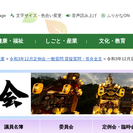
age
文字サイズ・色合い変更
音声読み上げ
ふりがなON
健康・福祉
しごと・産業
文化・教育
概要
>
令和3年12月定例会 一般質問 質疑質問・答弁全文
> 令和3年12
議員名簿
委員会
定例会・臨時