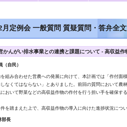
12月定例会 一般質問 質疑質問・答弁全
営かんがい排水事業との連携と課題について - 高収益
員（自民）
を組み合わせた営農への発展に向けて、本計画では「作付面積
加しなくてはならない」とありました。前回の質問において農
域において野菜などの高収益作物の作付を行う担い手を確保す
条件を踏まえた上で、高収益作物の導入に向けた進捗状況につ
林部長