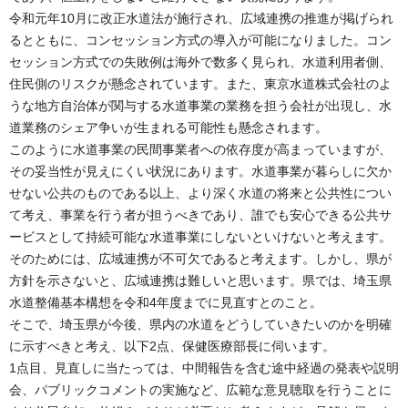
令和元年10月に改正水道法が施行され、広域連携の推進が掲げられ
るとともに、コンセッション方式の導入が可能になりました。コン
セッション方式での失敗例は海外で数多く見られ、水道利用者側、
住民側のリスクが懸念されています。また、東京水道株式会社のよ
うな地方自治体が関与する水道事業の業務を担う会社が出現し、水
道業務のシェア争いが生まれる可能性も懸念されます。
このように水道事業の民間事業者への依存度が高まっていますが、
その妥当性が見えにくい状況にあります。水道事業が暮らしに欠か
せない公共のものである以上、より深く水道の将来と公共性につい
て考え、事業を行う者が担うべきであり、誰でも安心できる公共サ
ービスとして持続可能な水道事業にしないといけないと考えます。
そのためには、広域連携が不可欠であると考えます。しかし、県が
方針を示さないと、広域連携は難しいと思います。県では、埼玉県
水道整備基本構想を令和4年度までに見直すとのこと。
そこで、埼玉県が今後、県内の水道をどうしていきたいのかを明確
に示すべきと考え、以下2点、保健医療部長に伺います。
1点目、見直しに当たっては、中間報告を含む途中経過の発表や説明
会、パブリックコメントの実施など、広範な意見聴取を行うことに