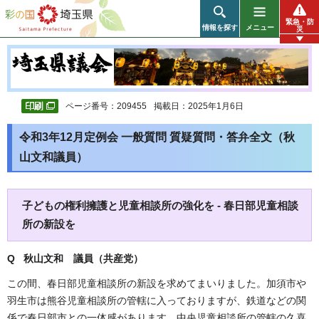
彩の国 埼玉県
緊急・防
情報を探す
メニュー
災
ページ番号：209455
掲載日：2025年1月6日
令和3年12月定例会 一般質問 質疑質問・答弁全文（秋
山文和議員）
子どもの権利擁護と児童相談所の強化を - 春日部児童相談
所の新設を
Q 秋山文和 議員（共産党）
この間、春日部児童相談所の新設を求めてまいりました。加須市や
羽生市は熊谷児童相談所の管轄に入っておりますが、鉄道などの関
係で春日部市との一体感があります。中央児童相談所の管轄の久喜