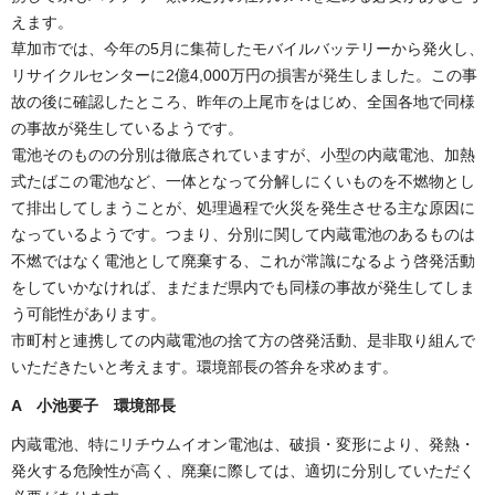
えます。
草加市では、今年の5月に集荷したモバイルバッテリーから発火し、
リサイクルセンターに2億4,000万円の損害が発生しました。この事
故の後に確認したところ、昨年の上尾市をはじめ、全国各地で同様
の事故が発生しているようです。
電池そのものの分別は徹底されていますが、小型の内蔵電池、加熱
式たばこの電池など、一体となって分解しにくいものを不燃物とし
て排出してしまうことが、処理過程で火災を発生させる主な原因に
なっているようです。つまり、分別に関して内蔵電池のあるものは
不燃ではなく電池として廃棄する、これが常識になるよう啓発活動
をしていかなければ、まだまだ県内でも同様の事故が発生してしま
う可能性があります。
市町村と連携しての内蔵電池の捨て方の啓発活動、是非取り組んで
いただきたいと考えます。環境部長の答弁を求めます。
A 小池要子 環境部長
内蔵電池、特にリチウムイオン電池は、破損・変形により、発熱・
発火する危険性が高く、廃棄に際しては、適切に分別していただく