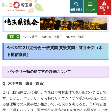
彩の国 埼玉県
緊急・防
情報を探す
メニュー
災
ページ番号：209880
掲載日：2025年1月6日
令和3年12月定例会 一般質問 質疑質問・答弁全文（木
下博信議員）
バッテリー類の捨て方の啓発について
Q 木下博信 議員（自民）
これは自治体ごとに違い、本来は市町村主体で取り組むべきことで
す。しかし、バッテリーから特にリチウムイオン系からの出火によ
る処理場での火災事故が相次いでいる現状を考えると、市町村と連
携して県もバッテリー類の処分の仕方のPRを進める必要があると考