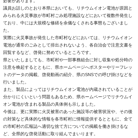
必要があります。
議員お話しのとおり本県においても、リチウムイオン電池が原因と
みられる火災事故が市町村ごみ処理施設などにおいて複数件発生し
ており、中には大規模な修繕を余儀なくされる事態もございまし
た。
実際に火災事故が発生した市町村などにおいては、リチウムイオン
電池が通常のごみとして排出されないよう、各自治会で注意文書を
回覧するなど、啓発に努めているところです。
県といたしましても、市町村や一部事務組合に対し収集や処分時の
注意を喚起するとともに、県ホームページへポスターやリーフレッ
トのデータの掲載、啓発動画の紹介、県のSNSでの呼び掛けなどを
行いました。
また、製品によってはリチウムイオン電池が内蔵されていることが
分かりにくいという問題もあるため、県ホームページでリチウムイ
オン電池が含まれる製品の具体例も示しました。
今後は、更に実際に火災被害のあった施設等の被害状況や、その後
の対策など具体的な情報を各市町村に情報提供するとともに、全て
の市町村の広報誌へ適切な捨て方についての掲載を働き掛けるな
ど、全県的な啓発活動に取り組んでまいります。