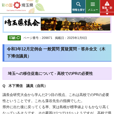
彩の国 埼玉県
緊急・防
情報を探す
メニュー
災
ページ番号：209871
掲載日：2025年1月6日
令和3年12月定例会 一般質問 質疑質問・答弁全文（木
下博信議員）
埼玉への移住促進について - 高校でのPRの必要性
Q 木下博信 議員（自民）
議長会研究大会から学んだ2つ目の視点、これは高校でのPRの必要
性ということです。これも藻谷先生の指摘でした。
県外に出た後に戻ってくる率、実は島根が標準値よりもかなり高く
なっているそうです。その要因は1つではないようですが、高校で県