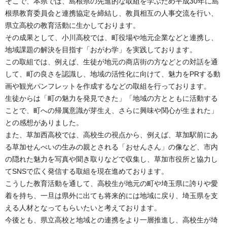
そこで、本県では、島根県の先進的な取組を学ぶため平成30年に島
根県教育委員会と連携協定を締結し、教員相互の人事交流を行い、
県立高校の教育活動に生かしております。
その成果として、小川高校では、町役場や地元企業などと連携し、
地域課題の解決を目指す「おがわ学」を実践しております。
この取組では、例えば、生徒が地元の商店街の方などとの対話を通
して、町の良さを認識し、地域の活性化に向けて、魅力をPRする動
画や観光パンフレットを作成するなどの取組を行っております。
生徒からは「町の魅力を発見できた」「地域の方とともに活動する
ことで、町への帰属意識が芽生え、さらに興味や関心が生まれた」
との感想がありました。
また、草加西高校では、高校生の視点から、例えば、草加駅前にあ
る草加せんべいの生みの親とされる「おせんさん」の像など、市内
の隠れた魅力を写真や聞き取りなどで収集し、草加市役所と協力し
てSNSで広く発信する取組を現在進めております。
こうした教育活動を通して、高校生が地元の町や埼玉県に誇りや愛
着を持ち、一旦は県外に出ても将来的には地域に戻り、埼玉県を支
える人材となってもらいたいと考えております。
今後とも、県立高校と地域との連携をより一層推進し、高校生が埼