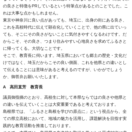
の良さと特徴をPRしているという特筆点があるとのことでした。こ
れは大事な点かもしれません。
東京や神奈川に良い点があっても、埼玉に、出身の街にある良さ、
これを高校時代に伝えて顕在化していくことで、他の県に出ていっ
ても、そこにその良さがないことに気付きやすくなるわけです。だ
からこそ、その良さ、つまり住みやすい心地良さを求めてふるさと
に帰ってくる。大切なことです。
そこで、教育長に伺います。埼玉県においても郷土の歴史・文化だ
けではなく、埼玉だからこその良い側面、これを他県との違いとし
て伝えることには意味があると考えるのですが、いかがでしょう
か、御答弁お願いいたします。
A 高田直芳 教育長
議員御指摘のとおり、高校生に対して本県ならではの良さや他県と
の違いを伝えていくことは大変重要であると考えております。
島根県では、「ふるさと島根を学びの原点に」という視点から、全
ての県立高校において、地域の魅力を活用し、課題解決を目指す実
践的な教育活動を推進しております。