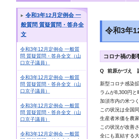
令和3年12月定例会 一
般質問 質疑質問・答弁全
令和3年
文
令和3年12月定例会 一般質
コロナ禍の影
問 質疑質問・答弁全文（山
口京子議員）
Q 前原かづえ 
令和3年12月定例会 一般質
新型コロナ感染
問 質疑質問・答弁全文（山
口京子議員）
ラムが8,300円
加須市内の米つく
令和3年12月定例会 一般質
この状況は全国
問 質疑質問・答弁全文（山
生産者米価を農家
口京子議員）
この状況が改善
令和3年12月定例会 一般質
全にも直結する