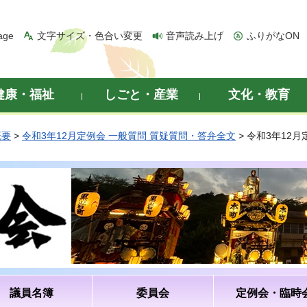
age
文字サイズ・色合い変更
音声読み上げ
ふりがなON
健康・福祉
しごと・産業
文化・教育
概要
>
令和3年12月定例会 一般質問 質疑質問・答弁全文
> 令和3年12
議員名簿
委員会
定例会・臨時