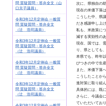
問 質疑質問・答弁全文（山
次に、県独自の
口京子議員）
現在の米価下落
こうした中、県
令和3年12月定例会 一般質
だき感謝申し上
問 質疑質問・答弁全文
（辻 浩司議員）
私も、米政策につ
減する実効性の
令和3年12月定例会 一般質
現在、国では、
問 質疑質問・答弁全文
り、県としても
（辻 浩司議員）
本県でも、昨年
令和3年12月定例会 一般質
びつきの中で生
問 質疑質問・答弁全文
また、米価下落
（辻 浩司議員）
こうしたことか
進対策に取り組
令和3年12月定例会 一般質
問 質疑質問・答弁全文
具体的には、既に
（辻 浩司議員）
さらに、今議会
ていただいてお
令和3年12月定例会 一般質