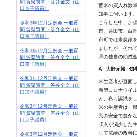
問 質疑質問・答弁全文（山
蓄米の買入れ数
口京子議員）
知事に伺います
こうした中、加須
令和3年12月定例会 一般質
問 質疑質問・答弁全文（山
市、蓮田市、白
口京子議員）
市町では米農家
ましたが、それ
令和3年12月定例会 一般質
県の独自の助成
問 質疑質問・答弁全文（山
口京子議員）
A 大野元裕 知
令和3年12月定例会 一般質
米生産者が直面
問 質疑質問・答弁全文（山
新型コロナウイ
口京子議員）
と、私も認識を
令和3年12月定例会 一般質
米の生産者は、
問 質疑質問・答弁全文（山
民の安全で豊か
口京子議員）
収入が減少した
じて需給の改善
令和3年12月定例会 一般質