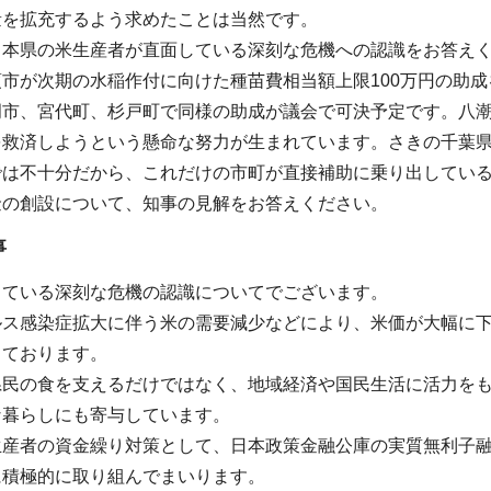
量を拡充するよう求めたことは当然です。
。本県の米生産者が直面している深刻な危機への認識をお答え
市が次期の水稲作付に向けた種苗費相当額上限100万円の助
岡市、宮代町、杉戸町で同様の助成が議会で可決予定です。八潮
を救済しようという懸命な努力が生まれています。さきの千葉
では不十分だから、これだけの市町が直接補助に乗り出してい
金の創設について、知事の見解をお答えください。
事
している深刻な危機の認識についてでございます。
ルス感染症拡大に伴う米の需要減少などにより、米価が大幅に
しております。
県民の食を支えるだけではなく、地域経済や国民生活に活力を
な暮らしにも寄与しています。
生産者の資金繰り対策として、日本政策金融公庫の実質無利子
に積極的に取り組んでまいります。