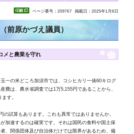
ページ番号：209767
掲載日：2025年1月6日
文（前原かづえ議員）
のコメと農業を守れ
玉一の米どころ加須市では、コシヒカリ一俵60キログ
生産費は、農水省調査では1万5,155円であることから、
ります。
5円の試算もあります。これも異常ではありませんか。
れが加速するのは確実です。それは国民の食料や国土保
産者、関係団体及び自治体だけでは限界があるため、備