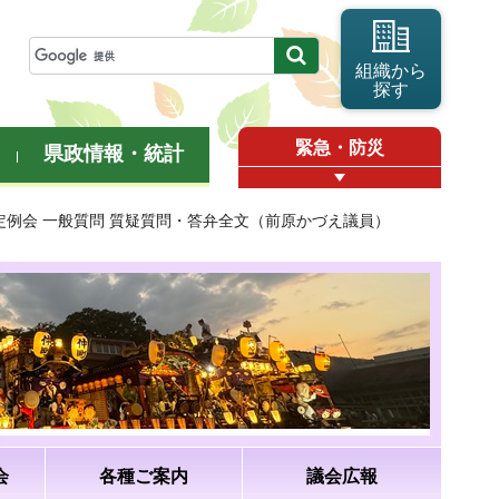
組織から
探す
緊急・防災
県政情報・統計
月定例会 一般質問 質疑質問・答弁全文（前原かづえ議員）
会
各種ご案内
議会広報