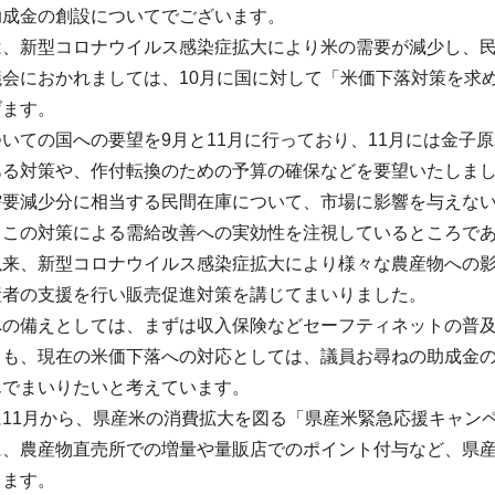
助成金の創設についてでございます。
は、新型コロナウイルス感染症拡大により米の需要が減少し、
議会におかれましては、10月に国に対して「米価下落対策を求
げます。
いての国への要望を9月と11月に行っており、11月には金子
ある対策や、作付転換のための予算の確保などを要望いたしま
需要減少分に相当する民間在庫について、市場に影響を与えな
、この対策による需給改善への実効性を注視しているところで
以来、新型コロナウイルス感染症拡大により様々な農産物への
産者の支援を行い販売促進対策を講じてまいりました。
への備えとしては、まずは収入保険などセーフティネットの普
らも、現在の米価下落への対応としては、議員お尋ねの助成金
んでまいりたいと考えています。
11月から、県産米の消費拡大を図る「県産米緊急応援キャン
に、農産物直売所での増量や量販店でのポイント付与など、県
ります。