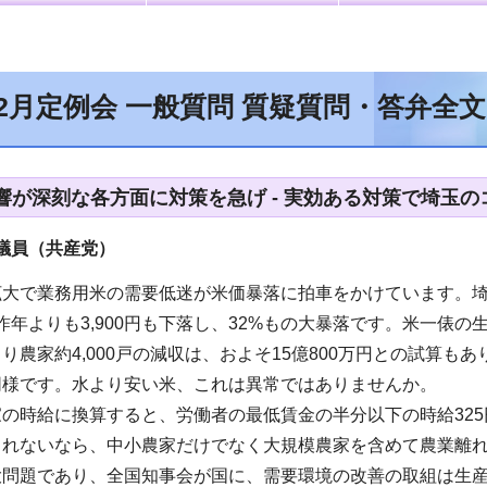
12月定例会 一般質問 質疑質問・答弁全
響が深刻な各方面に対策を急げ - 実効ある対策で埼玉
議員（共産党）
拡大で業務用米の需要低迷が米価暴落に拍車をかけています。埼
と昨年よりも3,900円も下落し、32%もの大暴落です。米一俵の
り農家約4,000戸の減収は、およそ15億800万円との試算もあ
同様です。水より安い米、これは異常ではありませんか。
の時給に換算すると、労働者の最低賃金の半分以下の時給32
されないなら、中小農家だけでなく大規模農家を含めて農業離
大問題であり、全国知事会が国に、需要環境の改善の取組は生