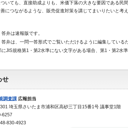
についても、直接助成よりも、米価下落の大きな要因である民
改善につながるような、販売促進対策を講じてまいりたいと考
・答弁は速報版です。
・答弁は、一問一答形式でご覧いただけるように編集している
部にJIS規格第1・第2水準にない文字がある場合、第1・第2
わせ
策調査課
広報担当
-9301 埼玉県さいたま市浦和区高砂三丁目15番1号 議事堂1階
-6257
-830-4923