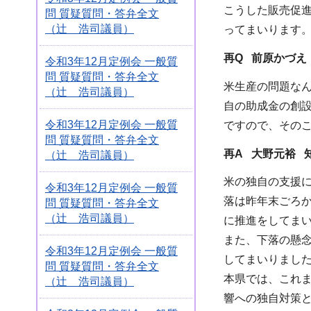
こうした販売促
問 質疑質問・答弁全文
（辻 浩司議員）
ってまいります
再Q 前原かづえ
令和3年12月定例会 一般質
問 質疑質問・答弁全文
米生産の問題な
（辻 浩司議員）
自の助成金の創
令和3年12月定例会 一般質
ですので、その
問 質疑質問・答弁全文
再A 大野元裕 
（辻 浩司議員）
米の独自の支援
令和3年12月定例会 一般質
落は昨年末ごろ
問 質疑質問・答弁全文
（辻 浩司議員）
に推進をしてま
また、下落の懸
令和3年12月定例会 一般質
してまいりまし
問 質疑質問・答弁全文
本県では、これ
（辻 浩司議員）
響への独自対策