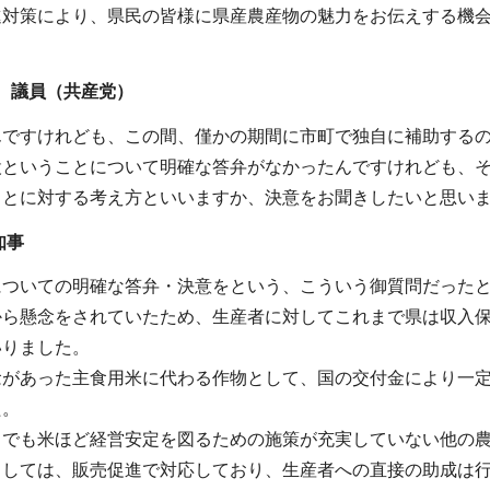
進対策により、県民の皆様に県産農産物の魅力をお伝えする機
。
 議員（共産党）
んですけれども、この間、僅かの期間に市町で独自に補助する
設ということについて明確な答弁がなかったんですけれども、
ことに対する考え方といいますか、決意をお聞きしたいと思い
知事
についての明確な答弁・決意をという、こういう御質問だった
から懸念をされていたため、生産者に対してこれまで県は収入
いりました。
念があった主食用米に代わる作物として、国の交付金により一
た。
までも米ほど経営安定を図るための施策が充実していない他の
としては、販売促進で対応しており、生産者への直接の助成は