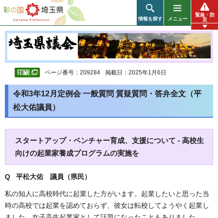
彩の国 埼玉県
緊急・防
情報を探す
メニュー
災
ページ番号：209284
掲載日：2025年1月6日
令和3年12月定例会 一般質問 質疑質問・答弁全文（平
松大佑議員）
スタートアップ・ベンチャー育成、支援について - 高校生
向けの起業家養成プログラムの実施を
Q 平松大佑 議員（県民）
私の知人に高校時代に起業した方がいます。起業したいと思った当
時の高校では起業を認めておらず、彼女は転校してようやく起業し
ました。女子高生起業家として話題になったこともありました。