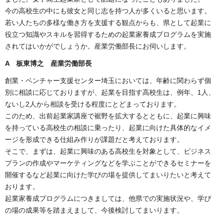
今の高校生の中にも彼女と同じ志を持つ人が多くいると思います。
若い人たちの多様な働き方を支援する観点からも、県として起業に
役立つ知識やスキルを習得するための起業家養成プログラムを実施
されてはいかがでしょうか。産業労働部長にお伺いします。
A 板東博之 産業労働部長
創業・ベンチャー支援センター埼玉においては、年齢に関わらず個
別に相談に応じておりますが、起業を目指す高校生は、例年、1人、
ないし2人から相談を受ける程度にとどまっております。
このため、出前起業家講座で裾野を拡大するとともに、起業に興味
を持っている高校生の相談に乗ったり、起業に向けた具体的なイメ
ージを形成できる仕組み作りが課題だと考えております。
そこで、まずは、起業に興味のある高校生を対象として、ビジネス
プランの作成やマーケティングなどを学ぶことができるセミナーを
開催するなど起業に向けた学びの場を提供してまいりたいと考えて
おります。
起業家養成プログラムにつきましては、他県での実施状況や、学び
の場の成果等を踏まえまして、今後検討してまいります。