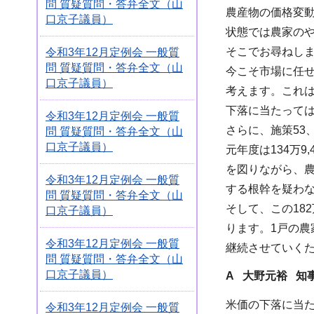
問 質疑質問・答弁全文（山
農産物の価格変
口京子議員）
状態では農家の
そこでお尋ねし
令和3年12月定例会 一般質
問 質疑質問・答弁全文（山
今こそ市場に任
口京子議員）
考えます。これ
下落に当たって
令和3年12月定例会 一般質
さらに、施策53
問 質疑質問・答弁全文（山
口京子議員）
元年度は134万
を図りながら、
令和3年12月定例会 一般質
する根幹を疑わ
問 質疑質問・答弁全文（山
そして、この18
口京子議員）
ります。1戸の
令和3年12月定例会 一般質
継続させていく
問 質疑質問・答弁全文（山
口京子議員）
A 大野元裕 知
米価の下落に当
令和3年12月定例会 一般質