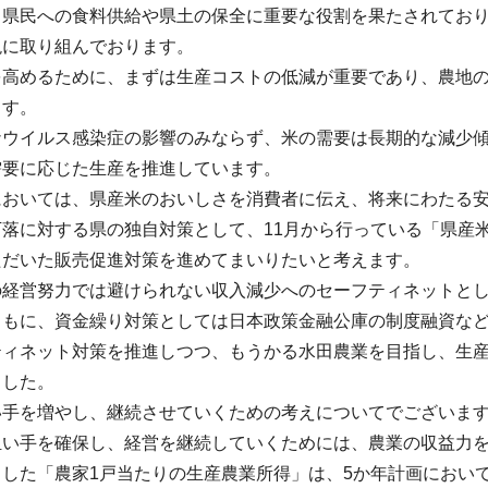
、県民への食料供給や県土の保全に重要な役割を果たされてお
現に取り組んでおります。
を高めるために、まずは生産コストの低減が重要であり、農地
ます。
ナウイルス感染症の影響のみならず、米の需要は長期的な減少
需要に応じた生産を推進しています。
においては、県産米のおいしさを消費者に伝え、将来にわたる
下落に対する県の独自対策として、11月から行っている「県産
ただいた販売促進対策を進めてまいりたいと考えます。
の経営努力では避けられない収入減少へのセーフティネットと
ともに、資金繰り対策としては日本政策金融公庫の制度融資な
ティネット対策を推進しつつ、もうかる水田農業を目指し、生
ました。
い手を増やし、継続させていくための考えについてでございま
担い手を確保し、経営を継続していくためには、農業の収益力
した「農家1戸当たりの生産農業所得」は、5か年計画におい