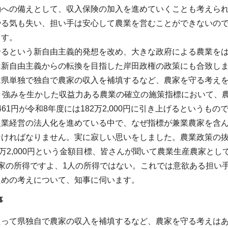
動への備えとして、収入保険の加入を進めていくことも考えら
やる気も失い、担い手は安心して農業を営むことができないの
ます。
せるという新自由主義的発想を改め、大きな政府による農業を
は新自由主義からの転換を目指した岸田政権の政策にも合致し
は県単独で独自で農家の収入を補填するなど、農家を守る考え
、強みを生かした収益力ある農業の確立の施策指標において、
9,461円が令和8年度には182万2,000円に引き上げるとい
農業経営の法人化を進めている中で、なぜ指標が兼業農家を含
なければなりません。実に寂しい思いをしました。農業政策の
2万2,000円という金額目標、皆さんが聞いて農業生産農家と
農家の所得ですよ、1人の所得ではない。これでは意欲ある担い
ための考えについて、知事に伺います。
事
たって県独自で農家の収入を補填するなど、農家を守る考えは