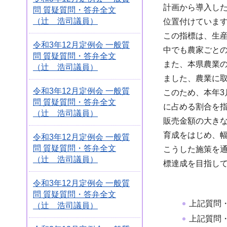
計画から導入し
問 質疑質問・答弁全文
（辻 浩司議員）
位置付けていま
この指標は、生
令和3年12月定例会 一般質
中でも農家ごと
問 質疑質問・答弁全文
また、本県農業
（辻 浩司議員）
ました、農業に
令和3年12月定例会 一般質
このため、本年3
問 質疑質問・答弁全文
に占める割合を
（辻 浩司議員）
販売金額の大き
育成をはじめ、
令和3年12月定例会 一般質
問 質疑質問・答弁全文
こうした施策を
（辻 浩司議員）
標達成を目指し
令和3年12月定例会 一般質
問 質疑質問・答弁全文
上記質問
（辻 浩司議員）
上記質問