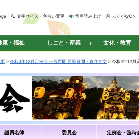
age
文字サイズ・色合い変更
音声読み上げ
ふりがなON
健康・福祉
しごと・産業
文化・教育
概要
>
令和3年12月定例会 一般質問 質疑質問・答弁全文
> 令和3年12
議員名簿
委員会
定例会・臨時