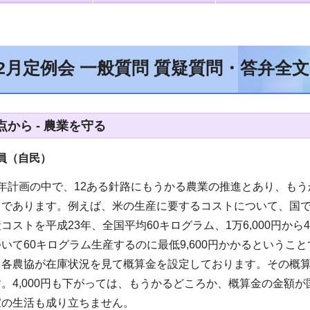
12月定例会 一般質問 質疑質問・答弁全
から - 農業を守る
員（自民）
年計画の中で、12ある針路にもうかる農業の推進とあり、も
とであります。例えば、米の生産に要するコストについて、国で
コストを平成23年、全国平均60キログラム、1万6,000円から
いて60キログラム生産するのに最低9,600円かかるという
各農協が在庫状況を見て概算金を設定しております。その概算金が6
。4,000円も下がっては、もうかるどころか、概算金の金額
家の生活も成り立ちません。