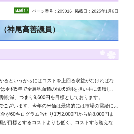
ページ番号：209916
掲載日：2025年1月6日
文（神尾高善議員）
うかるというからにはコストを上回る収益がなければな
は令和5年で全農地面積の現状5割を担い手に集積し、
4割削減、つまり9,600円を目標としております。
ことでございます。今年の米価は最終的には市場の需給によ
0キログラム当たり1万2,000円から約8,000円ま
が国が目標とするコストよりも低く、コストすら賄えな