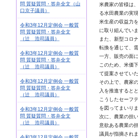
問 質疑質問・答弁全文（山
米農家の皆様は
口京子議員）
る水田農業の実
米生産の収益力
令和3年12月定例会 一般質
に取り組んでい
問 質疑質問・答弁全文
（辻 浩司議員）
また、新型コロ
転換を通じて、
令和3年12月定例会 一般質
一方、販売の面
問 質疑質問・答弁全文
このため、米価
（辻 浩司議員）
て提案させてい
令和3年12月定例会 一般質
その上で、農家
問 質疑質問・答弁全文
入を推進すると
（辻 浩司議員）
こうしたセーフ
を図ってまいり
令和3年12月定例会 一般質
問 質疑質問・答弁全文
次に、農業の担
（辻 浩司議員）
意欲ある農業の
議員が指摘されま
令和3年12月定例会 一般質