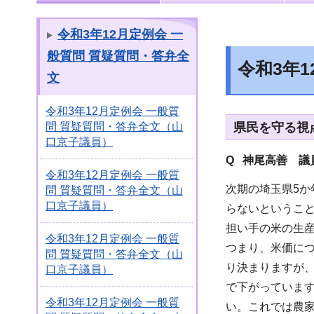
令和3年12月定例会 一
般質問 質疑質問・答弁全
令和3年
文
令和3年12月定例会 一般質
県民を守る視点
問 質疑質問・答弁全文（山
口京子議員）
Q 神尾高善 議
令和3年12月定例会 一般質
次期の埼玉県5か
問 質疑質問・答弁全文（山
口京子議員）
らないというこ
担い手の米の生産
令和3年12月定例会 一般質
つまり、米価につ
問 質疑質問・答弁全文（山
り決まりますが、
口京子議員）
で下がっています
令和3年12月定例会 一般質
い。これでは農