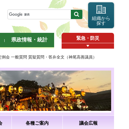
組織から
探す
緊急・防災
県政情報・統計
月定例会 一般質問 質疑質問・答弁全文（神尾高善議員）
会
各種ご案内
議会広報