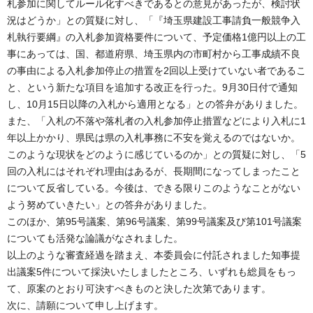
札参加に関してルール化すべきであるとの意見があったが、検討状
況はどうか」との質疑に対し、「『埼玉県建設工事請負一般競争入
札執行要綱』の入札参加資格要件について、予定価格1億円以上の工
事にあっては、国、都道府県、埼玉県内の市町村から工事成績不良
の事由による入札参加停止の措置を2回以上受けていない者であるこ
と、という新たな項目を追加する改正を行った。9月30日付で通知
し、10月15日以降の入札から適用となる」との答弁がありました。
また、「入札の不落や落札者の入札参加停止措置などにより入札に1
年以上かかり、県民は県の入札事務に不安を覚えるのではないか。
このような現状をどのように感じているのか」との質疑に対し、「5
回の入札にはそれぞれ理由はあるが、長期間になってしまったこと
について反省している。今後は、できる限りこのようなことがない
よう努めていきたい」との答弁がありました。
このほか、第95号議案、第96号議案、第99号議案及び第101号議案
についても活発な論議がなされました。
以上のような審査経過を踏まえ、本委員会に付託されました知事提
出議案5件について採決いたしましたところ、いずれも総員をもっ
て、原案のとおり可決すべきものと決した次第であります。
次に、請願について申し上げます。