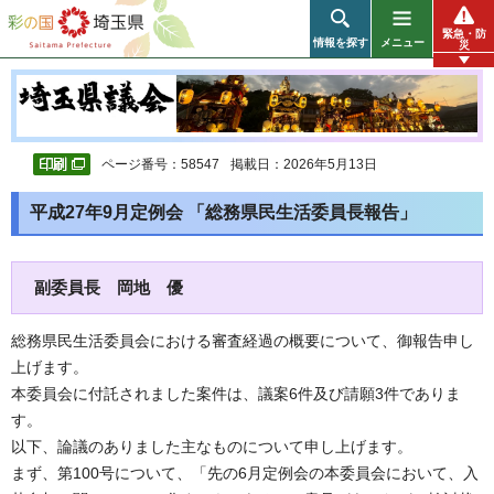
彩の国 埼玉県
緊急・防
情報を探す
メニュー
災
ページ番号：58547
掲載日：2026年5月13日
平成27年9月定例会 「総務県民生活委員長報告」
副委員長 岡地 優
総務県民生活委員会における審査経過の概要について、御報告申し
上げます。
本委員会に付託されました案件は、議案6件及び請願3件でありま
す。
以下、論議のありました主なものについて申し上げます。
まず、第100号について、「先の6月定例会の本委員会において、入