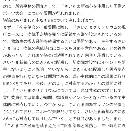
次に、所管事務の調査として、「さいたま新都心を使用した国際ス
ポーツ大会」について質問が行われました。
議論のありました主なものについて申し上げます。
まず、「今定例会の一般質問に際し、『さいたまクリテリウムの現
行コースは、病院予定地を完全に閉鎖する形で設定されているの
で、救急車の搬入経路を確保することは困難であり、主催するさい
たま市は、病院の完成時にはコースを改める意向である』との答弁
があったが、これまで議会に説明されてきた内容と矛盾している。
さいたま新都心のにぎわいに配慮し、新病院建設ではイベントを阻
害しないようにと説明していながら、にぎわいに配慮した医療拠点
の整備を行わないならば問題である。県が主体的にこの課題に取り
組むべきであり、今後、どのように対応するのか」との質問に対
し、「さいたまクリテリウムについては、県は共催の立場として、
実行委員会では知事が顧問、県職員がメンバーとなっているので主
体的に対応していく。今年からは、さいたま国際マラソンの開催も
予定されており、スポーツ振興だけでなく、さいたま新都心のにぎ
わいにも対応して取り組んでいく」との答弁がありました。また、
「これまでの経緯を踏まえた上で関係部局と連携し、早い時期に説