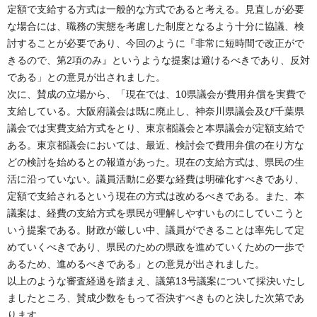
定額で支給する方式は一般的な方式であると考える。見直しが必要
な場合には、職務の実態を考慮した制度となるよう十分に協議、検
討することが必要であり、今回のように『非常に短時間で改正がで
きるので、第2項のみ』というような提案は避けるべきであり、反対
である」との意見が出されました。
次に、賛成の立場から、「現在では、10県議会が費用弁償を実費で
支給している。大阪府議会は既に廃止し、神奈川県議会及び千葉県
議会では実費支給方式をとり、東京都議会と本県議会が定額支給で
ある。東京都議会においては、最近、検討会で費用弁償の在り方な
どの検討を始めるとの報道があった。現在の支給方式は、県民の生
活に沿っていない。議員活動に必要な経費は明確化すべきであり、
定額で支給されるという現在の方式は改めるべきである。また、本
議案は、経費の支給方式を県民が理解しやすいものにしていこうと
いう提案である。財政が厳しい中、議員ができることは率先して定
めていくべきであり、県民のための県政を進めていくための一歩で
あるため、進めるべきである」との意見が出されました。
以上のような審査経過を踏まえ、議第13号議案について採決いたし
ましたところ、賛成少数をもって否決すべきものと決した次第であ
ります。