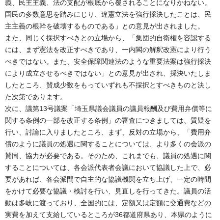
義、民主主義、法の支配が根底から覆されることになりかねない。
国民の多数意思を踏みにじり、違憲立法を強行採決したことは、民
主主義の根幹を破壊するものである」との意見が出されました。
また、同じく採択すべきとの立場から、「集団的自衛権を容認する
には、まず憲法を改正すべきであり、一内閣の解釈改憲により行う
べきではない。また、安全保障関連法のような重要法案は強行採決
により成立させるべきではない」との意見が出され、採決いたしま
したところ、賛成少数をもっていずれも不採択とすべきものと決し
た次第であります。
次に、議第13号議案「埼玉県議会議員の議員報酬及び費用弁償等に
関する条例の一部を改正する条例」の審査につきましては、質疑を
行い、討論に入りましたところ、まず、反対の立場から、「費用弁
償のように議員の処遇に関することについては、より多くの会派の
賛同、協力が必要である。そのため、これまでも、議員の処遇に関
することについては、各会派代表者会議において協議した上で、必
要があれば、各会派間で自主的な協議機関を立ち上げ、一定の時間
をかけて必要な協議・検討を行い、見直しを行ってきた。議員の活
動は多岐に渡っており、全国的には、定額又は定額に交通費などの
実費を加えて支給しているところが36都道府県あり、本県のように