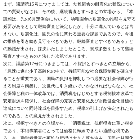
まず、議請第15号につきましては、幼稚園舎の耐震化の状況につい
ての質疑がなされ、その後、継続審査とすべきとの立場から、「本
請願は、先の6月定例会において、幼稚園舎の耐震化の推移を見守る
必要があるとして継続審査と決定したが、十分に進んでいるとは言
えない。耐震化は、園児の命に関わる重要な課題であるので、今後
の推移を引き続き見守るべきであり、継続審査とすべきである」と
の動議が出され、採決いたしましたところ、賛成多数をもって継続
審査とすべきものと決した次第であります。
次に、議請第17号につきましては、不採択とすべきとの立場から、
「急速に進む少子高齢化の中で、持続可能な社会保障制度を確立す
ることが重要であり、国民の負担を抑制しつつ必要な社会保障が行
える制度を構築し、次世代に引き継いでいかなければならない。社
会保障と税の一体改革では、消費税をはじめとする税制抜本改革で
安定財源を確保し、社会保障の充実と安定化及び財政健全化目標の
達成について同時達成を目指すため、税率の引上げが決定されたも
のである」との意見が出されました。
次に、採択すべきとの立場から、「消費税は、低所得者に重い税金
であり、零細事業者にとっては価格に転嫁できない過酷な税であ
る。今、勤労者世帯の可処分所得は大きく落ち込み、国民の貧困化