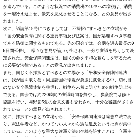
が進んでいる。このような状況での消費税の10％への増税は、消費
を一層冷え込ませ、景気を悪化させることになる」との意見が出さ
れました。
次に、議請第18号につきましては、不採択にすべきとの立場から、
「国の安全保障に関する重要事項及び法案は、国が処理すべき事務
である防衛に関するものである。先の国会では、会期を過去最長の9
5日間延長し、様々な意見や論点が出され、十分な審議を尽くして決
定された。安全保障関連法は、国民の命を平和な暮らしを守るため
に必要な法律である」との意見が出されました。
また、同じく不採択とすべきとの立場から「平和安全保障関連法
は、我が国を取り巻く周辺諸国の環境が急激に変化する中、切れ目
のない安全保障体制を整備し、戦争を未然に防ぐための戦争防止法
である。国会では約220時間の審議時間を費やし、参議院では修正
協議を行い、与野党5党の合意文書も交わされ、十分な審議が尽くさ
れている」との意見が出されました。
次に、採択すべきとの立場から、「安全保障関連法は違憲立法であ
り、憲法学者など、かつてない人々から憲法違反という批判が集中
している。このような重大な違憲立法の存続を許すことは、立憲主