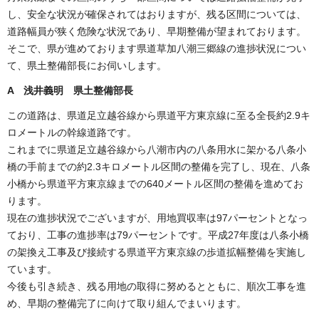
し、安全な状況が確保されてはおりますが、残る区間については、
道路幅員が狭く危険な状況であり、早期整備が望まれております。
そこで、県が進めております県道草加八潮三郷線の進捗状況につい
て、県土整備部長にお伺いします。
A 浅井義明 県土整備部長
この道路は、県道足立越谷線から県道平方東京線に至る全長約2.9キ
ロメートルの幹線道路です。
これまでに県道足立越谷線から八潮市内の八条用水に架かる八条小
橋の手前までの約2.3キロメートル区間の整備を完了し、現在、八条
小橋から県道平方東京線までの640メートル区間の整備を進めてお
ります。
現在の進捗状況でございますが、用地買収率は97パーセントとなっ
ており、工事の進捗率は79パーセントです。平成27年度は八条小橋
の架換え工事及び接続する県道平方東京線の歩道拡幅整備を実施し
ています。
今後も引き続き、残る用地の取得に努めるとともに、順次工事を進
め、早期の整備完了に向けて取り組んでまいります。