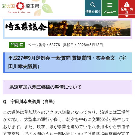
彩の国 埼玉県
緊急・防
情報を探す
メニュー
災
ページ番号：58776
掲載日：2026年5月13日
平成27年9月定例会 一般質問 質疑質問・答弁全文 （宇
田川幸夫議員）
県道草加八潮三郷線の整備について
Q 宇田川幸夫議員（自民
）
この道路は草加駅へのアクセス道路となっており、沿道には工場等
が立地し、大型車の通行が多く、朝夕を中心に交通渋滞が発生して
おります。また、現在、県が事業を進めている八条用水から県道平
方東京線までの区間のうち一部区間については道路拡幅整備が完了