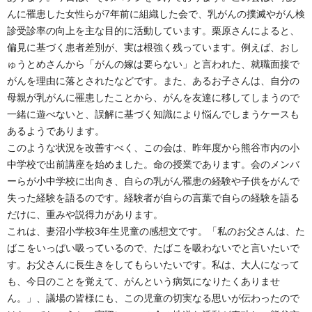
んに罹患した女性らが7年前に組織した会で、乳がんの撲滅やがん検
診受診率の向上を主な目的に活動しています。栗原さんによると、
偏見に基づく患者差別が、実は根強く残っています。例えば、おし
ゅうとめさんから「がんの嫁は要らない」と言われた、就職面接で
がんを理由に落とされたなどです。また、あるお子さんは、自分の
母親が乳がんに罹患したことから、がんを友達に移してしまうので
一緒に遊べないと、誤解に基づく知識により悩んでしまうケースも
あるようであります。
このような状況を改善すべく、この会は、昨年度から熊谷市内の小
中学校で出前講座を始めました。命の授業であります。会のメンバ
ーらが小中学校に出向き、自らの乳がん罹患の経験や子供をがんで
失った経験を語るのです。経験者が自らの言葉で自らの経験を語る
だけに、重みや説得力があります。
これは、妻沼小学校3年生児童の感想文です。「私のお父さんは、た
ばこをいっぱい吸っているので、たばこを吸わないでと言いたいで
す。お父さんに長生きをしてもらいたいです。私は、大人になって
も、今日のことを覚えて、がんという病気になりたくありませ
ん。」、議場の皆様にも、この児童の切実なる思いが伝わったので