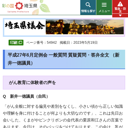
彩の国 埼玉県
緊急・防
情報を探す
メニュー
災
ページ番号：54942
掲載日：2023年5月19日
平成27年6月定例会 一般質問 質疑質問・答弁全文 （新
井一徳議員）
がん教育に体験者の声を
Q 新井一徳議員（自民）
「がん全般に対する偏見や差別をなくし、小さい頃から正しい知識
や理解を身に付けることが何よりも大切なのです」、これは先日お
会いした、くまがやピンクリボンの会代表の栗原和江さんの言葉で
あります。今日は、そのバッジをつけております。この会は、乳が