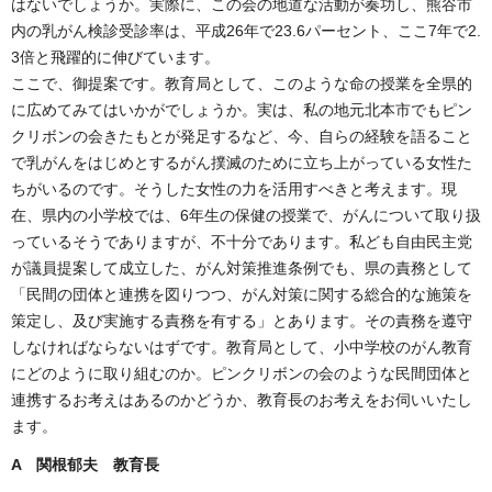
はないでしょうか。実際に、この会の地道な活動が奏功し、熊谷市
内の乳がん検診受診率は、平成26年で23.6パーセント、ここ7年で2.
3倍と飛躍的に伸びています。
ここで、御提案です。教育局として、このような命の授業を全県的
に広めてみてはいかがでしょうか。実は、私の地元北本市でもピン
クリボンの会きたもとが発足するなど、今、自らの経験を語ること
で乳がんをはじめとするがん撲滅のために立ち上がっている女性た
ちがいるのです。そうした女性の力を活用すべきと考えます。現
在、県内の小学校では、6年生の保健の授業で、がんについて取り扱
っているそうでありますが、不十分であります。私ども自由民主党
が議員提案して成立した、がん対策推進条例でも、県の責務として
「民間の団体と連携を図りつつ、がん対策に関する総合的な施策を
策定し、及び実施する責務を有する」とあります。その責務を遵守
しなければならないはずです。教育局として、小中学校のがん教育
にどのように取り組むのか。ピンクリボンの会のような民間団体と
連携するお考えはあるのかどうか、教育長のお考えをお伺いいたし
ます。
A 関根郁夫 教育長