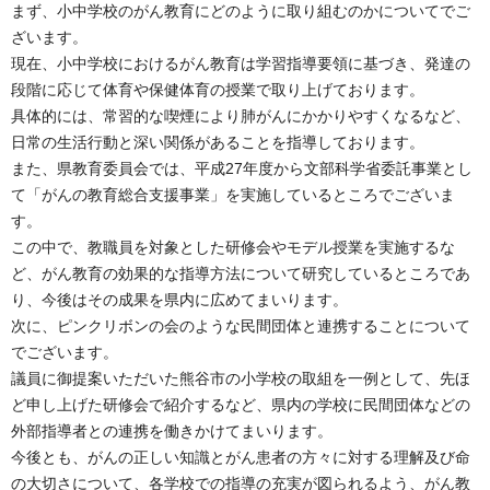
まず、小中学校のがん教育にどのように取り組むのかについてでご
ざいます。
現在、小中学校におけるがん教育は学習指導要領に基づき、発達の
段階に応じて体育や保健体育の授業で取り上げております。
具体的には、常習的な喫煙により肺がんにかかりやすくなるなど、
日常の生活行動と深い関係があることを指導しております。
また、県教育委員会では、平成27年度から文部科学省委託事業とし
て「がんの教育総合支援事業」を実施しているところでございま
す。
この中で、教職員を対象とした研修会やモデル授業を実施するな
ど、がん教育の効果的な指導方法について研究しているところであ
り、今後はその成果を県内に広めてまいります。
次に、ピンクリボンの会のような民間団体と連携することについて
でございます。
議員に御提案いただいた熊谷市の小学校の取組を一例として、先ほ
ど申し上げた研修会で紹介するなど、県内の学校に民間団体などの
外部指導者との連携を働きかけてまいります。
今後とも、がんの正しい知識とがん患者の方々に対する理解及び命
の大切さについて、各学校での指導の充実が図られるよう、がん教