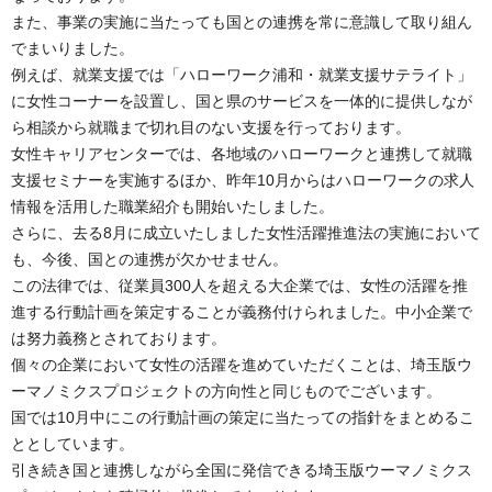
また、事業の実施に当たっても国との連携を常に意識して取り組ん
でまいりました。
例えば、就業支援では「ハローワーク浦和・就業支援サテライト」
に女性コーナーを設置し、国と県のサービスを一体的に提供しなが
ら相談から就職まで切れ目のない支援を行っております。
女性キャリアセンターでは、各地域のハローワークと連携して就職
支援セミナーを実施するほか、昨年10月からはハローワークの求人
情報を活用した職業紹介も開始いたしました。
さらに、去る8月に成立いたしました女性活躍推進法の実施において
も、今後、国との連携が欠かせません。
この法律では、従業員300人を超える大企業では、女性の活躍を推
進する行動計画を策定することが義務付けられました。中小企業で
は努力義務とされております。
個々の企業において女性の活躍を進めていただくことは、埼玉版ウ
ーマノミクスプロジェクトの方向性と同じものでございます。
国では10月中にこの行動計画の策定に当たっての指針をまとめるこ
ととしています。
引き続き国と連携しながら全国に発信できる埼玉版ウーマノミクス