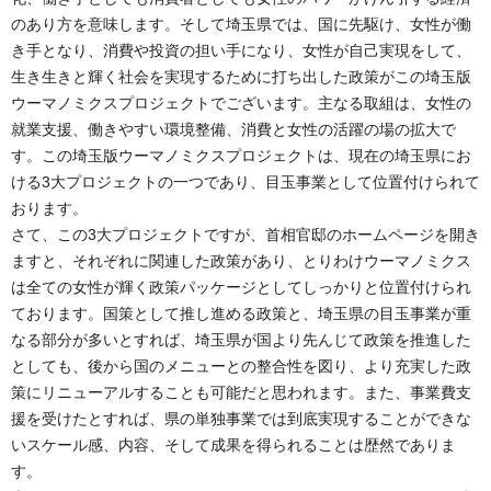
のあり方を意味します。そして埼玉県では、国に先駆け、女性が働
き手となり、消費や投資の担い手になり、女性が自己実現をして、
生き生きと輝く社会を実現するために打ち出した政策がこの埼玉版
ウーマノミクスプロジェクトでございます。主なる取組は、女性の
就業支援、働きやすい環境整備、消費と女性の活躍の場の拡大で
す。この埼玉版ウーマノミクスプロジェクトは、現在の埼玉県にお
ける3大プロジェクトの一つであり、目玉事業として位置付けられて
おります。
さて、この3大プロジェクトですが、首相官邸のホームページを開き
ますと、それぞれに関連した政策があり、とりわけウーマノミクス
は全ての女性が輝く政策パッケージとしてしっかりと位置付けられ
ております。国策として推し進める政策と、埼玉県の目玉事業が重
なる部分が多いとすれば、埼玉県が国より先んじて政策を推進した
としても、後から国のメニューとの整合性を図り、より充実した政
策にリニューアルすることも可能だと思われます。また、事業費支
援を受けたとすれば、県の単独事業では到底実現することができな
いスケール感、内容、そして成果を得られることは歴然でありま
す。