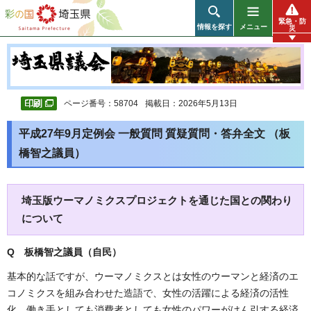
彩の国 埼玉県
緊急・防
情報を探す
メニュー
災
ページ番号：58704
掲載日：2026年5月13日
平成27年9月定例会 一般質問 質疑質問・答弁全文 （板
橋智之議員）
埼玉版ウーマノミクスプロジェクトを通じた国との関わり
について
Q 板橋智之議員（自民
）
基本的な話ですが、ウーマノミクスとは女性のウーマンと経済のエ
コノミクスを組み合わせた造語で、女性の活躍による経済の活性
化、働き手としても消費者としても女性のパワーがけん引する経済