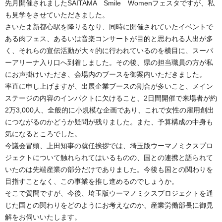
先月開催されましたSAITAMA Smile Womenフェスタですが、私
も見学をさせていただきました。
さいたま新都心駅を降りるなり、同時に開催されていたイベントで
ある肉フェス、あるいは音楽コンサートが目的と思われる人出が多
く、それらの宣伝活動が大々的に行われているのを横目に、スーパ
ーアリーナ入り口へ到着しました。その後、県の担当職員の方が私
にお声掛けいただき、会場内のブースを御案内いただきました。
率直に申し上げますが、出展企業ブースの割合が多いこと、メイン
ステージの内容のインパクトに欠けること、2日間開催で来場者が約
2万3,000人、全般的に小規模な企画であり、これで女性の雇用創出
につながるのかどうか疑問が残りました。また、予算構成の中身も
気になるところでした。
今議会冒頭、上田知事の就任挨拶では、埼玉版ウーマノミクスプロ
ジェクトについて触れられてはいるものの、国との連携と語られて
いたのは先端産業の部分だけでありました。今後も国との関わりを
目指すことなく、この事業を推し進めるのでしょうか。
そこで質問ですが、今後、埼玉版ウーマノミクスプロジェクトを通
じた国との関わりをどのようにお考えなのか、産業労働部長に御見
解をお伺いいたします。