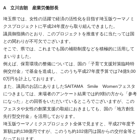
A 立川吉朗 産業労働部長
埼玉県では、女性の活躍で経済の活性化を目指す埼玉版ウーマノミ
クスプロジェクトに平成24年度から取り組んできました。
議員御指摘のとおり、このプロジェクトを推進するに当たっては国
との関わりが不可欠でございます。
そこで、県では、これまでも国の補助制度などを積極的に活用して
まいりました。
例えば、保育環境の整備については、国の「子育て支援対策臨時特
例交付金」で基金を造成し、このうち平成27年度予算では74億9,00
0万円を計上しております。
また、議員のお話にありましたSAITAMA Smile Womenフェスタ
につきましては、来場者のアンケート結果では約9割の方から「参考
になった」との回答をいただいているところでございますが、この
フェスタや女性の創業支援の取組におきましても、国の「地方創生
先行型交付金」を活用しております。
埼玉版ウーマノミクスプロジェクト全体で見ますと、平成27年度予
算額は約138億円ですが、このうち約102億円は国からの交付金等と
なっております。