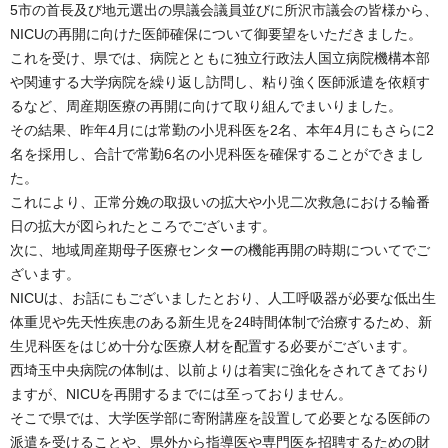
5市の首長及び地元選出の県議会議員並びに所沢市議会の皆様から、
NICUの再開に向けた医師確保について御要望をいただきました。
これを受け、県では、病院とともに独立行政法人国立病院機構本部
や関連する大学病院を繰り返し訪問し、粘り強く医師派遣を依頼す
るなど、周産期医療の再開に向けて取り組んでまいりました。
その結果、昨年4月には常勤の小児科医を2名、本年4月にもさらに2
名を採用し、合計で常勤6名の小児科医を確保することができまし
た。
これにより、正常分娩の取扱いの拡大や小児二次救急における輪番
日の拡大が図られたところでございます。
次に、地域周産期母子医療センターの機能再開の時期についてでご
ざいます。
NICUは、お話にもございましたとおり、人工呼吸器が必要な低出生
体重児や先天性疾患のある新生児を24時間体制で治療するため、新
生児科医をはじめ十分な医療人材を配置する必要がございます。
西埼玉中央病院の体制は、以前よりは着実に強化をされてきており
ますが、NICUを再開するまでには至っておりません。
そこで県では、大学医学部に寄附講座を設置して必要となる医師の
派遣を受けることや、県外から指導医や専門医を招聘するための財