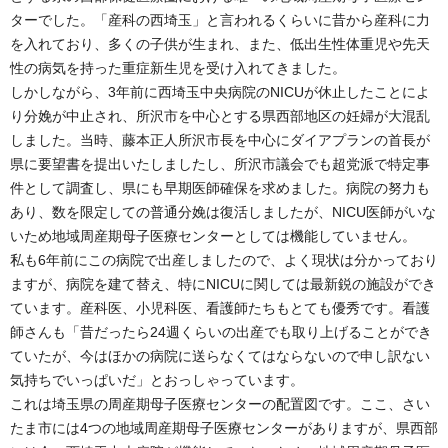
ターでした。「産科の西埼玉」と言われるくらいに昔から産科に力
を入れており、多くの子供が生まれ、また、低出生性体重児や先天
性の病気を持った重症新生児を受け入れてきました。
しかしながら、3年前に西埼玉中央病院のNICUが休止したことによ
り分娩が中止され、所沢市を中心とする県西部地区の妊婦が大混乱
しました。当時、藤本正人所沢市長を中心にダイアプランの首長が
県に要望書を提出いたしましたし、所沢市議会でも超党派で特定事
件として調査し、県にも早期医師確保を求めました。病院の努力も
あり、数を限定しての普通分娩は復活しましたが、NICU医師がいな
いため地域周産期母子医療センターとしては機能していません。
私も6年前にこの病院で出産しましたので、よく現状は分かっており
ますが、病院を建て替え、特にNICUに関しては最新鋭の施設ができ
ています。産科医、小児科医、看護師たちもとても優秀です。看護
師さんも「昔だったら24週くらいの出産でも取り上げることができ
ていたが、今はほかの病院に送らなくてはならないので申し訳ない
気持ちでいっぱいだ」とおっしゃっています。
これは埼玉県の周産期母子医療センターの配置図です。ここ、さい
たま市には4つの地域周産期母子医療センターがありますが、県西部