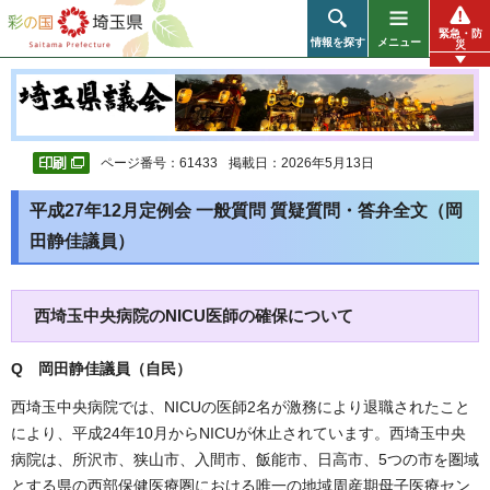
彩の国 埼玉県
緊急・防
情報を探す
メニュー
災
ページ番号：61433
掲載日：2026年5月13日
平成27年12月定例会 一般質問 質疑質問・答弁全文（岡
田静佳議員）
西埼玉中央病院のNICU医師の確保について
Q 岡田静佳議員（自民
）
西埼玉中央病院では、NICUの医師2名が激務により退職されたこと
により、平成24年10月からNICUが休止されています。西埼玉中央
病院は、所沢市、狭山市、入間市、飯能市、日高市、5つの市を圏域
とする県の西部保健医療圏における唯一の地域周産期母子医療セン