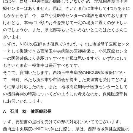
には今、西埼玉中央病院が機能していないため、地域周産期母子医
療センターはありません。県は、さいたま市に集中して4つもあるに
もかかわらず、今、県立小児医療センターの建設を進めております
けれども、本当に巨額のお金を投じて一定の場所に置くのが正しい
のでしょうか。また、県北部等もいろいろないところはたくさんご
ざいます。
まずは、NICUの医師さえ確保できれば、すぐに地域母子医療センタ
ーとして復活できる西埼玉中央病院の医師確保に、小児医療センタ
ーの医師確保より先駆けてすべきと私は思いますが、いずれにして
もさいたま市一極集中は是正すべきです。
そこで、質問いたします。西埼玉中央病院のNICU医師確保につい
て、当時、私たち所沢市や市議会が提出した要望書を受けてどのよ
うに県は対応したのか、また、地域周産期母子医療センターとして
の機能再開の時期についてどのようにお考えなのか、保健医療部長
にお伺いいたします。
A 石川 稔 健医療部長
まず、要望書の提出を受けての県の対応についてでございます。
西埼玉中央病院のNICUの休止に際し、県は、西部地域保健医療圏の