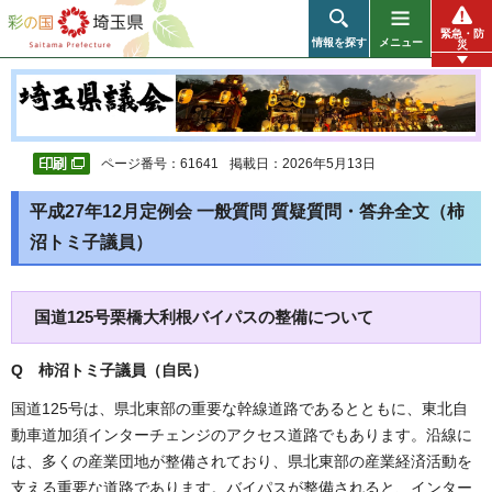
彩の国 埼玉県
緊急・防
情報を探す
メニュー
災
ページ番号：61641
掲載日：2026年5月13日
平成27年12月定例会 一般質問 質疑質問・答弁全文（柿
沼トミ子議員）
国道125号栗橋大利根バイパスの整備について
Q 柿沼トミ子議員（自民
）
国道125号は、県北東部の重要な幹線道路であるとともに、東北自
動車道加須インターチェンジのアクセス道路でもあります。沿線に
は、多くの産業団地が整備されており、県北東部の産業経済活動を
支える重要な道路であります。バイパスが整備されると、インター