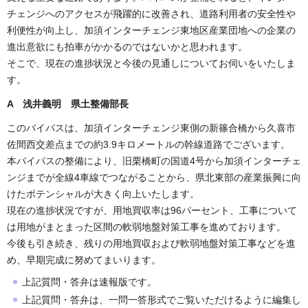
チェンジへのアクセスが飛躍的に改善され、道路利用者の安全性や
利便性が向上し、加須インターチェンジ東地区産業団地への企業の
進出意欲にも拍車がかかるのではないかと思われます。
そこで、現在の進捗状況と今後の見通しについてお伺いをいたしま
す。
A 浅井義明 県土整備
部長
このバイパスは、加須インターチェンジ東側の新篠合橋から久喜市
佐間西交差点までの約3.9キロメートルの幹線道路でございます。
本バイパスの整備により、旧栗橋町の国道4号から加須インターチェ
ンジまでが全線4車線でつながることから、県北東部の産業振興に向
けたポテンシャルが大きく向上いたします。
現在の進捗状況ですが、用地買収率は96パーセント、工事について
は用地がまとまった区間の軟弱地盤対策工事を進めております。
今後も引き続き、残りの用地買収および軟弱地盤対策工事などを進
め、早期完成に努めてまいります。
上記質問・答弁は速報版です。
上記質問・答弁は、一問一答形式でご覧いただけるように編集し