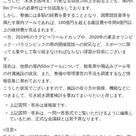
こうした「水泳王国埼玉」の更なる競技力向上を図る上でも、屋内5
0mプールの必要性は十分認識をしております。
しかし、整備には多額の経費を要することとなり、国際競技基準を
満たす屋内プールであれば、100億円を超える建設費や年間4億円以
上の維持費が見込まれます。
一方、2019年のラグビーワールドカップや、2020年の東京オリンピ
ック・パラリンピックの県内開催競技への対応など、スポーツに限
っても集中して取り組まなければならない課題が目前にございま
す。
現在は、他県の屋内50mプールについて、観客席や飛込みプール等
の付属施設の状況、また、整備や管理運営の手法を調査するなど情
報収集に努めております。
こうした状況でございますので、施設の在り方や規模、機能などに
つきまして、引き続き調査検討を重ねてまいりたいと存じます。
上記質問・答弁は速報版です。
上記質問・答弁は、一問一答形式でご覧いただけるように編集し
ているため、正式な会議録とは若干異なります。
<注意>