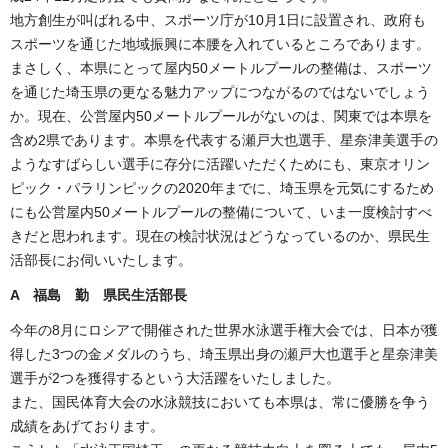
地方創生が叫ばれる中、スポーツ庁が10月1日に設置され、政府も
スポーツを通じた地域振興に本腰を入れているところであります。
まさしく、本県にとって屋内50メートルプールの整備は、スポーツ
を通じた埼玉県の更なる魅力アップにつながるのではないでしょう
か。現在、公営屋内50メートルプールがないのは、関東では本県を
含め2県であります。本県を代表する瀬戸大也選手、星奈津美選手の
ようなすばらしい選手に存分に活躍いただくためにも、東京オリン
ピック・パラリンピックの2020年までに、埼玉県を元気にするため
にも公営屋内50メートルプールの整備について、いま一度検討すべ
きだと思われます。現在の検討状況はどうなっているのか、県民生
活部長にお伺いいたします。
A 福島 勤 県民生活部長
今年の8月にロシアで開催された世界水泳選手権大会では、日本が獲
得した3つの金メダルのうち、埼玉県出身の瀬戸大也選手と星奈津美
選手が2つを獲得するという大活躍をいたしました。
また、国民体育大会の水泳競技においても本県は、常に優勝を争う
成績をあげております。