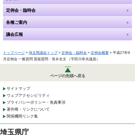
定例会・臨時会
各種ご案内
議会広報
トップページ
>
埼玉県議会トップ
>
定例会・臨時会
>
定例会概要
> 平成27年9
月定例会 一般質問 質疑質問・答弁全文 （宇田川幸夫議員）
ページの先頭へ戻る
サイトマップ
ウェブアクセシビリティ
プライバシーポリシー・免責事項
著作権・リンクについて
関係機関リンク集
埼玉県庁