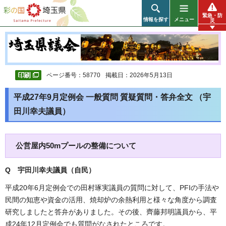
彩の国 埼玉県
緊急・防
情報を探す
メニュー
災
ページ番号：58770
掲載日：2026年5月13日
平成27年9月定例会 一般質問 質疑質問・答弁全文 （宇
田川幸夫議員）
公営屋内50mプールの整備について
Q 宇田川幸夫議員（自民
）
平成20年6月定例会での田村琢実議員の質問に対して、PFIの手法や
民間の知恵や資金の活用、焼却炉の余熱利用と様々な角度から調査
研究しましたと答弁がありました。その後、齊藤邦明議員から、平
成24年12月定例会でも質問がなされたところです。