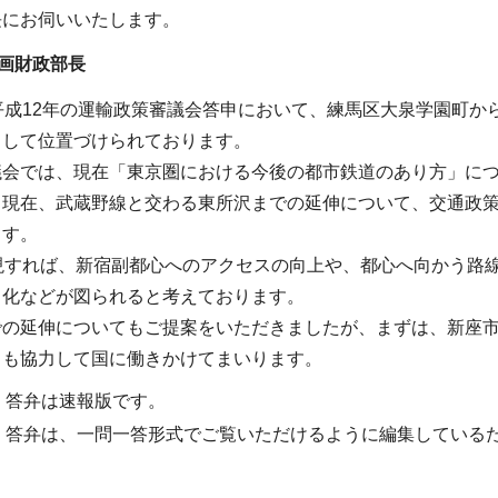
長にお伺いいたします。
画財政部長
平成12年の運輸政策審議会答申において、練馬区大泉学園町
として位置づけられております。
議会では、現在「東京圏における今後の都市鉄道のあり方」に
、現在、武蔵野線と交わる東所沢までの延伸について、交通政
ます。
実現すれば、新宿副都心へのアクセスの向上や、都心へ向かう路
ク化などが図られると考えております。
での延伸についてもご提案をいただきましたが、まずは、新座
とも協力して国に働きかけてまいります。
・答弁は速報版です。
・答弁は、一問一答形式でご覧いただけるように編集している