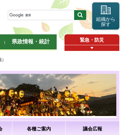
組織から
探す
緊急・防災
県政情報・統計
員）
会
各種ご案内
議会広報