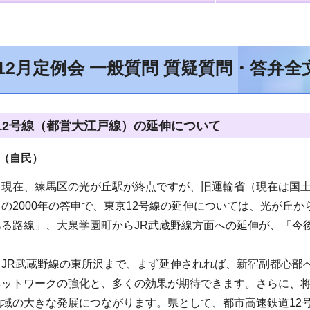
年12月定例会 一般質問 質疑質問・答弁
12号線（都営大江戸線）の延伸について
（自民
）
、現在、練馬区の光が丘駅が終点ですが、旧運輸省（現在は国
の2000年の答申で、東京12号線の延伸については、光が丘か
ある路線」、大泉学園町からJR武蔵野線方面への延伸が、「今
、JR武蔵野線の東所沢まで、まず延伸されれば、新宿副都心部
ネットワークの強化と、多くの効果が期待できます。さらに、
地域の大きな発展につながります。県として、都市高速鉄道12