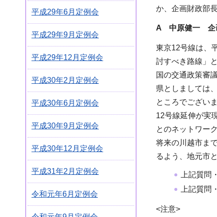
か、企画財政部
平成29年6月定例会
A 中原健一 企
平成29年9月定例会
東京12号線は、
平成29年12月定例会
討すべき路線」
国の交通政策審
平成30年2月定例会
県としましては
ところでござい
平成30年6月定例会
12号線延伸が
平成30年9月定例会
とのネットワー
将来の川越市ま
平成30年12月定例会
るよう、地元市
平成31年2月定例会
上記質問
上記質問
令和元年6月定例会
<注意>
令和元年9月定例会