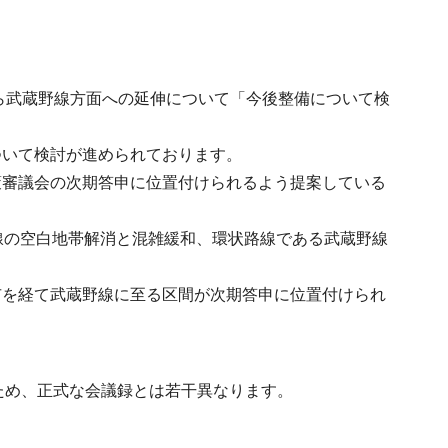
から武蔵野線方面への延伸について「今後整備について検
ついて検討が進められております。
策審議会の次期答申に位置付けられるよう提案している
線の空白地帯解消と混雑緩和、環状路線である武蔵野線
市を経て武蔵野線に至る区間が次期答申に位置付けられ
ため、正式な会議録とは若干異なります。