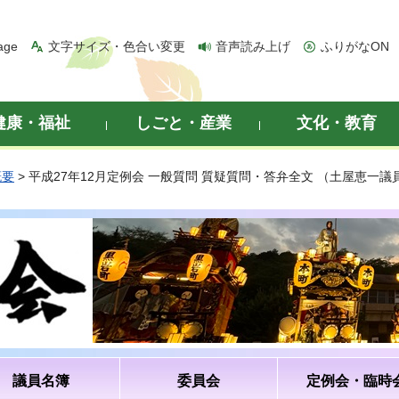
age
文字サイズ・色合い変更
音声読み上げ
ふりがなON
健康・福祉
しごと・産業
文化・教育
概要
> 平成27年12月定例会 一般質問 質疑質問・答弁全文 （土屋恵一議
議員名簿
委員会
定例会・臨時