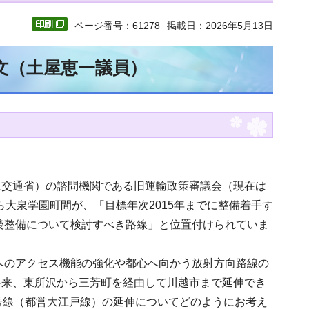
ページ番号：61278
掲載日：2026年5月13日
全文（土屋恵一議員）
土交通省）の諮問機関である旧運輸政策審議会（現在は
ら大泉学園町間が、「目標年次2015年までに整備着手す
後整備について検討すべき路線」と位置付けられていま
へのアクセス機能の強化や都心へ向かう放射方向路線の
将来、東所沢から三芳町を経由して川越市まで延伸でき
号線（都営大江戸線）の延伸についてどのようにお考え