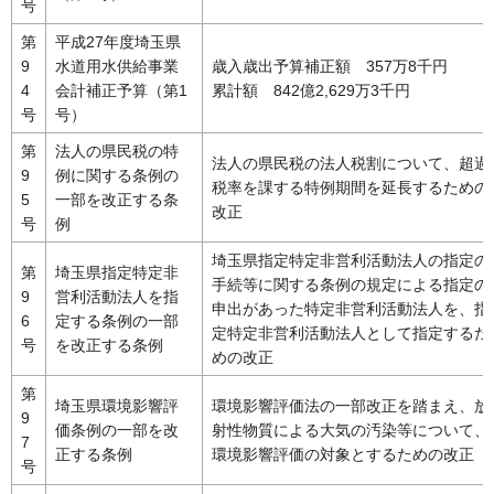
号
第
平成27年度埼玉県
9
水道用水供給事業
歳入歳出予算補正額 357万8千円
4
会計補正予算（第1
累計額 842億2,629万3千円
号
号）
第
法人の県民税の特
法人の県民税の法人税割について、超過
9
例に関する条例の
税率を課する特例期間を延長するための
5
一部を改正する条
改正
号
例
埼玉県指定特定非営利活動法人の指定の
第
埼玉県指定特定非
手続等に関する条例の規定による指定の
9
営利活動法人を指
申出があった特定非営利活動法人を、指
6
定する条例の一部
定特定非営利活動法人として指定するた
号
を改正する条例
めの改正
第
埼玉県環境影響評
環境影響評価法の一部改正を踏まえ、放
9
価条例の一部を改
射性物質による大気の汚染等について、
7
正する条例
環境影響評価の対象とするための改正
号