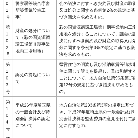
0
警察署等統合庁舎
会の議決に付すべき契約及び財産の取得
1
新築電気設備工
又は処分に関する条例第2条の規定に基
号
事）
づき議決を求めるもの。
第
彩の国資源循環工場第Ⅱ期事業地内工場
財産の処分につい
1
用地を処分することについて、議会の議
て（彩の国資源循
0
決に付すべき契約及び財産の取得又は処
環工場第Ⅱ期事業
2
分に関する条例第3条の規定に基づき議
地内工場用地）
号
決を求めるもの。
第
県営住宅の明渡し及び滞納家賃等請求事
1
件に関して訴えを提起し、又は和解する
訴えの提起につい
0
ことについて、地方自治法第96条第1項
て
3
第12号の規定に基づき議決を求めるも
号
の。
第
平成26年度埼玉県
地方自治法第233条第3項の規定に基づ
1
の一般会計及び特
き、平成26年度埼玉県の一般会計及び特
0
別会計決算の認定
別会計決算を監査委員の意見を付けて認
4
について
定に付すもの。
号