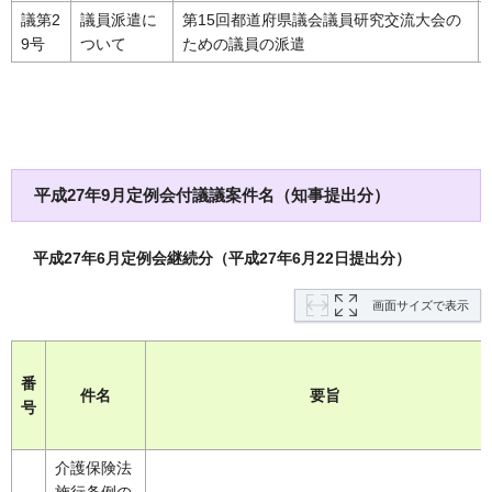
議第2
議員派遣に
第15回都道府県議会議員研究交流大会の
9号
ついて
ための議員の派遣
平成27年9月定例会付議議案件名（知事提出分）
平成27年6月定例会継続分（平成27年6月22日提出分）
画面サイズで表示
番
件名
要旨
号
介護保険法