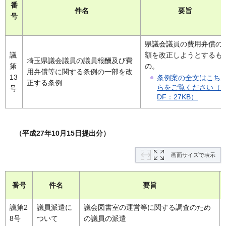
番
件名
要旨
号
県議会議員の費用弁償の
議
額を改正しようとするも
埼玉県議会議員の議員報酬及び費
第
の。
用弁償等に関する条例の一部を改
13
条例案の全文はこち
正する条例
らをご覧ください（P
号
DF：27KB）
（平成27年10月15日提出分）
画面サイズで表示
番号
件名
要旨
議第2
議員派遣に
議会図書室の運営等に関する調査のため
8号
ついて
の議員の派遣