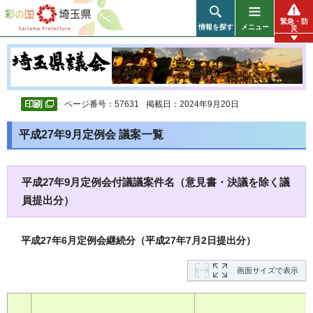
彩の国 埼玉県
緊急・防
情報を探す
メニュー
災
ページ番号：57631
掲載日：2024年9月20日
平成27年9月定例会 議案一覧
平成27年9月定例会付議議案件名（意見書・決議を除く議
員提出分）
平成27年6月定例会継続分（平成27年7月2日提出分）
画面サイズで表示