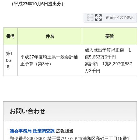
（平成27年10月6日提出分）
画面サイズで表示
番号
件名
要旨
歳入歳出予算補正額 1
第1
平成27年度埼玉県一般会計補
億5,653万6千円
06
正予算（第3号）
累計額 1兆8,297億887
号
万3千円
お問い合わせ
議会事務局
政策調査課
広報担当
郵便番号330-9301 埼玉県さいたま市浦和区高砂三丁目15番1