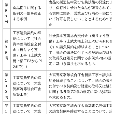
食品の製造技術及び包装技術の発達によ
第
食品衛生に関する
り、保存性に優れた食品が製造されてい
9
条例の一部を改正
る実態に鑑み、営業及び行商の一部につ
8
する条例
いて許可を要しないこととするための改
号
正
工事請負契約の締
社会資本整備総合交付金（橋りょう整
結について（社会
第
備）工事（上武大橋上部工P3からP10ま
資本整備総合交付
9
で）の請負契約を締結することについ
金（橋りょう整
9
て、議会の議決に付すべき契約及び財産
備）工事（上武大
号
の取得又は処分に関する条例第2条の規
橋上部工P3からP1
定に基づき議決を求めるもの。
0まで））
第
大宮警察署等統合庁舎新築工事の請負契
工事請負契約の締
1
約を締結することについて、議会の議決
結について（大宮
0
に付すべき契約及び財産の取得又は処分
警察署等統合庁舎
0
に関する条例第2条の規定に基づき議決
新築工事）
号
を求めるもの。
第
工事請負契約の締
大宮警察署等統合庁舎新築電気設備工事
1
結について（大宮
の請負契約を締結することについて、議