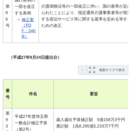
施行条例の
第
介護保険法等の一部改正に伴い、国の基準が定
一部を改正
8
られたことにより、指定通所介護事業者等が実
する条例
6
する宿泊サービス等に関する基準を定める等す
修正案
（PD
号
ための改正
F：34K
B）
（平成27年9月24日提出分）
画面サイズで表示
番
件名
要旨
号
第
平成27年度埼玉県
9
歳入歳出予算補正額 5億158万3千円
一般会計補正予算
3
累計額 1兆8,295億5,233万7千円
（第2号）