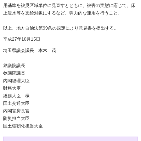
用基準を被災区域単位に見直すとともに、被害の実態に応じて、床
上浸水等を支給対象にするなど、弾力的な運用を行うこと。
以上、地方自治法第99条の規定により意見書を提出する。
平成27年10月15日
埼玉県議会議長 本木 茂
衆議院議長
参議院議長
内閣総理大臣
財務大臣
総務大臣 様
国土交通大臣
内閣官房長官
防災担当大臣
国土強靭化担当大臣