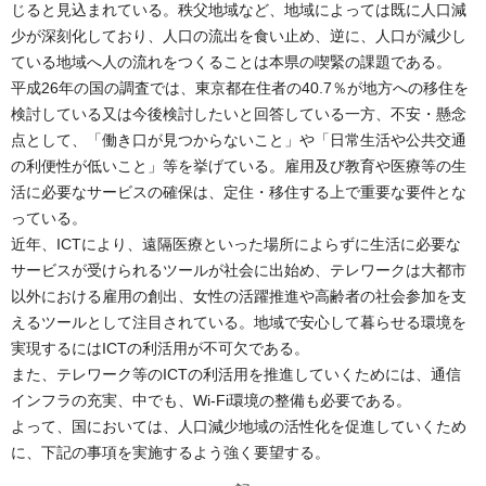
じると見込まれている。秩父地域など、地域によっては既に人口減
少が深刻化しており、人口の流出を食い止め、逆に、人口が減少し
ている地域へ人の流れをつくることは本県の喫緊の課題である。
平成26年の国の調査では、東京都在住者の40.7％が地方への移住を
検討している又は今後検討したいと回答している一方、不安・懸念
点として、「働き口が見つからないこと」や「日常生活や公共交通
の利便性が低いこと」等を挙げている。雇用及び教育や医療等の生
活に必要なサービスの確保は、定住・移住する上で重要な要件とな
っている。
近年、ICTにより、遠隔医療といった場所によらずに生活に必要な
サービスが受けられるツールが社会に出始め、テレワークは大都市
以外における雇用の創出、女性の活躍推進や高齢者の社会参加を支
えるツールとして注目されている。地域で安心して暮らせる環境を
実現するにはICTの利活用が不可欠である。
また、テレワーク等のICTの利活用を推進していくためには、通信
インフラの充実、中でも、Wi-Fi環境の整備も必要である。
よって、国においては、人口減少地域の活性化を促進していくため
に、下記の事項を実施するよう強く要望する。