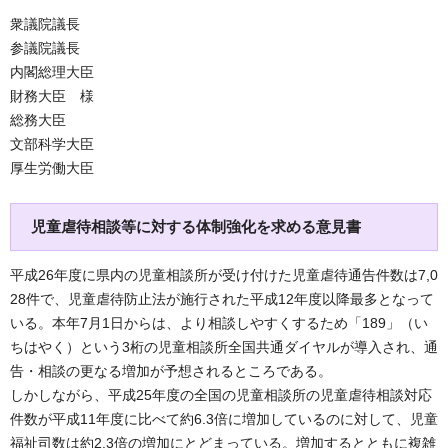
衆議院議長
参議院議長
内閣総理大臣
財務大臣 様
総務大臣
文部科学大臣
厚生労働大臣
児童虐待相談等に対する体制強化を求める意見書
平成26年度に県内の児童相談所が受け付けた児童虐待通告件数は7,0
28件で、児童虐待防止法が施行された平成12年度以降最多となって
いる。本年7月1日からは、より相談しやすくするため「189」（い
ちはやく）という3桁の児童相談所全国共通ダイヤルが導入され、通
告・相談の更なる増加が予想されるところである。
しかしながら、平成25年度の全国の児童相談所の児童虐待相談対応
件数が平成11年度に比べて約6.3倍に増加しているのに対して、児童
福祉司数は約2.3倍の増加にとどまっている。増加するとともに複雑