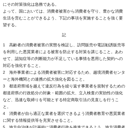
にその対策強化は急務である。
よって、国においては、消費者被害から消費者を守り、豊かな消費
生活を営むことができるよう、下記の事項を実施することを強く要
望する。
記
1 高齢者の消費者被害の実態を検証し、訪問販売や電話勧誘販売等
を利用した悪質業者による被害を防止する対策を講じること。あわ
せて、認知症等の判断能力が不足している事情を悪用した契約への
対応を強化すること。
2 海外事業者による消費者被害に対応するため、越境消費者センタ
ーと海外機関との連携の拡大強化を図ること。
3 都道府県域を越えて違反行為を繰り返す事業者を規制するための
都道府県の行政処分の対象・範囲の拡大、立入検査の実効性の強化
など、迅速な取締りを可能とする特定商取引法の見直しを行うこ
と。
4 消費者が自ら適正な業者を選択できるよう消費者教育や悪質業者
に関する情報提供等を充実させること。
5 地方自治体が計画的に消費者行政を推進できるよう、地方消費者