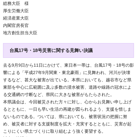
総務大臣 様
厚生労働大臣
経済産業大臣
内閣官房長官
地方創生担当大臣
台風17号・18号災害に関する見舞い決議
去る9月9日から11日にかけて、東日本一帯は、台風17号・18号の影
響による「平成27年9月関東・東北豪雨」に見舞われ、河川が決壊
するなど、甚大な被害が出ている。本県においても、越谷市など県
東部を中心に広範囲に及ぶ多数の浸水被害、道路や線路の冠水によ
る交通網の寸断など、県民に大きな被害がもたらされた。
本県議会は、今回被災された方々に対し、心からお見舞い申し上げ
るとともに、一日も早い生活の再建が図られるよう、支援を惜しま
ないものである。ついては、県においても、被害状況の把握に努
め、被災者に対する支援制度を拡大・充実するとともに、災害が起
こりにくい県土づくりに取り組むよう強く要望する。