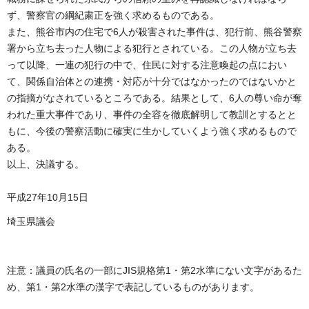
ず、警察官の綱紀粛正を強く求めるものである。
また、熊谷市内の住宅で6人が殺害された事件は、犯行前、熊谷警察
署から立ち去った人物による犯行とされている。この人物が立ち去
って以降、一連の犯行の中で、住民に対する注意喚起の点におい
て、関係自治体との連携・対応が十分ではなかったのではないかと
の指摘がなされているところである。結果として、6人の尊い命が奪
われた重大事件であり、事件の全容を徹底解明して教訓とするとと
もに、今後の警察活動に確実に生かしていくよう強く求めるもので
ある。
以上、決議する。
平成27年10月15日
埼玉県議会
注意：議員の氏名の一部にJIS規格第1・第2水準にない文字があるた
め、第1・第2水準の漢字で表記しているものがあります。