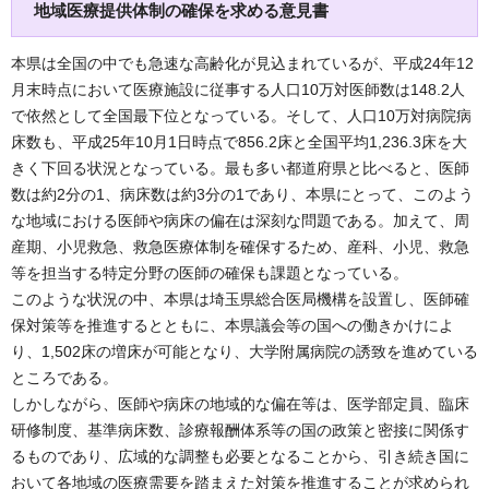
地域医療提供体制の確保を求める意見書
本県は全国の中でも急速な高齢化が見込まれているが、平成24年12
月末時点において医療施設に従事する人口10万対医師数は148.2人
で依然として全国最下位となっている。そして、人口10万対病院病
床数も、平成25年10月1日時点で856.2床と全国平均1,236.3床を大
きく下回る状況となっている。最も多い都道府県と比べると、医師
数は約2分の1、病床数は約3分の1であり、本県にとって、このよう
な地域における医師や病床の偏在は深刻な問題である。加えて、周
産期、小児救急、救急医療体制を確保するため、産科、小児、救急
等を担当する特定分野の医師の確保も課題となっている。
このような状況の中、本県は埼玉県総合医局機構を設置し、医師確
保対策等を推進するとともに、本県議会等の国への働きかけによ
り、1,502床の増床が可能となり、大学附属病院の誘致を進めている
ところである。
しかしながら、医師や病床の地域的な偏在等は、医学部定員、臨床
研修制度、基準病床数、診療報酬体系等の国の政策と密接に関係す
るものであり、広域的な調整も必要となることから、引き続き国に
おいて各地域の医療需要を踏まえた対策を推進することが求められ