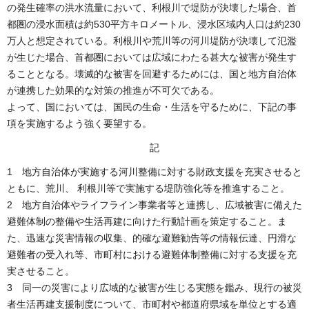
の発生確率の洪水流量において、利根川で堤防が決壊した場合、首
都圏の浸水面積は約530平方キロメートル、浸水区域内人口は約230
万人と想定されている。利根川や荒川等の河川堤防が決壊して氾濫
が生じた場合、首都圏においては広域にわたる甚大な被害が発生す
ることとなる。壊滅的な被害を回避するためには、国と地方自治体
が連携した効果的な対策の推進が不可欠である。
よって、国においては、国民の生命・生活を守るために、下記の事
項を実施するよう強く要望する。
記
1 地方自治体が実施する河川整備に対する財政支援を充実させると
ともに、荒川、 利根川等で実施する堤防強化等を推進すること。
2 地方自治体やライフライン事業者等と連携し、広域被害に備えた
避難体制の整備や生活再建に向けた行動計画を策定すること。ま
た、迅速な災害情報の収集、的確な避難勧告等の情報伝達、円滑な
避難者の受入れ等、市町村における避難体制整備に対する支援を充
実させること。
3 同一の災害により広域的な被害が生じる実態を鑑み、現行の被災
者生活再建支援制度について、市町村や都道府県域を単位とする適