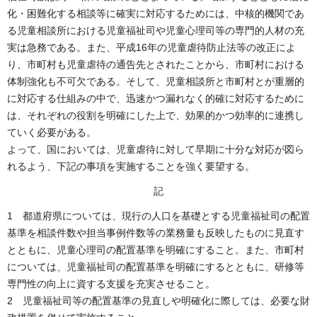
化・困難化する相談等に確実に対応するためには、中核的機関であ
る児童相談所における児童福祉司や児童心理司等の専門的人材の充
実は急務である。また、平成16年の児童虐待防止法等の改正によ
り、市町村も児童虐待の通告先とされたことから、市町村における
体制強化も不可欠である。そして、児童相談所と市町村とが重層的
に対応する仕組みの中で、迅速かつ漏れなく的確に対応するために
は、それぞれの役割を明確にした上で、効果的かつ効率的に連携し
ていく必要がある。
よって、国においては、児童虐待に対して早期に十分な対応が図ら
れるよう、下記の事項を実施することを強く要望する。
記
1 都道府県については、現行の人口を基礎とする児童福祉司の配置
基準を相談件数や担当事例件数等の業務量も反映したものに見直す
とともに、児童心理司の配置基準を明確にすること。また、市町村
については、児童福祉司の配置基準を明確にするとともに、研修等
専門性の向上に資する支援を充実させること。
2 児童福祉司等の配置基準の見直しや明確化に際しては、必要な財