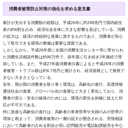
消費者被害防止対策の強化を求める意見書
家計が支出する消費額の総額は、平成26年に約288兆円で国内総生
産の約6割を占め、経済社会全体に大きな影響を及ぼしている。消費
の拡大は、経済の持続的な発展に資するものであり、消費者が安心
して取引できる環境の整備は重要な課題である。
しかしながら、平成26年度に全国の消費生活センター等に寄せられ
た消費生活相談件数は約96万件で、前年度に引き続き2年連続で増
加している。また、平成27年版消費者白書によると平成26年の消費
者被害・トラブル額は約6.7兆円と推計され、経済規模として無視で
きない大きさとなっている。
近年、我が国の消費者を取り巻く環境は、高齢化の進行、高度情報
通信社会の進展、グローバル化の進展など大きく変化しており、消
費者の安心・安全の確保のためには、環境の変化を的確に捉えた対
応が不可欠である。
特に急速な高齢化の進行は、高齢者の単身世帯や夫婦のみの世帯の
増加と相まって、消費者被害の一層の拡大が懸念される。苦情相談
において高齢者の占める割合が高い訪問販売や電話勧誘販売を中心