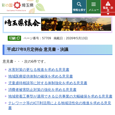
彩の国 埼玉県
緊急・防
情報を探す
メニュー
災
ページ番号：57709
掲載日：2026年5月13日
平成27年9月定例会 意見書・決議
意見書・・・次の6件です。
水害対策の更なる推進を求める意見書
地域医療提供体制の確保を求める意見書
児童虐待相談等に対する体制強化を求める意見書
消費者被害防止対策の強化を求める意見書
地域密着工事型が適用できる公共事業の大幅確保を求める意見書
テレワーク等のICT利活用による地域活性化の推進を求める意見
書