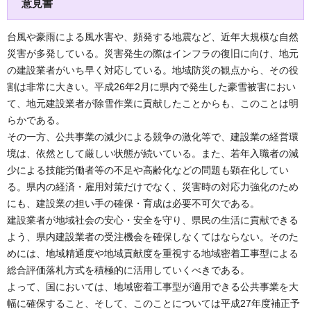
意見書
台風や豪雨による風水害や、頻発する地震など、近年大規模な自然
災害が多発している。災害発生の際はインフラの復旧に向け、地元
の建設業者がいち早く対応している。地域防災の観点から、その役
割は非常に大きい。平成26年2月に県内で発生した豪雪被害におい
て、地元建設業者が除雪作業に貢献したことからも、このことは明
らかである。
その一方、公共事業の減少による競争の激化等で、建設業の経営環
境は、依然として厳しい状態が続いている。また、若年入職者の減
少による技能労働者等の不足や高齢化などの問題も顕在化してい
る。県内の経済・雇用対策だけでなく、災害時の対応力強化のため
にも、建設業の担い手の確保・育成は必要不可欠である。
建設業者が地域社会の安心・安全を守り、県民の生活に貢献できる
よう、県内建設業者の受注機会を確保しなくてはならない。そのた
めには、地域精通度や地域貢献度を重視する地域密着工事型による
総合評価落札方式を積極的に活用していくべきである。
よって、国においては、地域密着工事型が適用できる公共事業を大
幅に確保すること、そして、このことについては平成27年度補正予