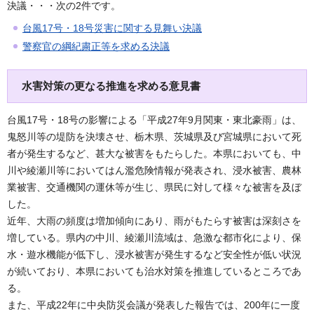
決議・・・次の2件です。
台風17号・18号災害に関する見舞い決議
警察官の綱紀粛正等を求める決議
水害対策の更なる推進を求める意見書
台風17号・18号の影響による「平成27年9月関東・東北豪雨」は、
鬼怒川等の堤防を決壊させ、栃木県、茨城県及び宮城県において死
者が発生するなど、甚大な被害をもたらした。本県においても、中
川や綾瀬川等においてはん濫危険情報が発表され、浸水被害、農林
業被害、交通機関の運休等が生じ、県民に対して様々な被害を及ぼ
した。
近年、大雨の頻度は増加傾向にあり、雨がもたらす被害は深刻さを
増している。県内の中川、綾瀬川流域は、急激な都市化により、保
水・遊水機能が低下し、浸水被害が発生するなど安全性が低い状況
が続いており、本県においても治水対策を推進しているところであ
る。
また、平成22年に中央防災会議が発表した報告では、200年に一度