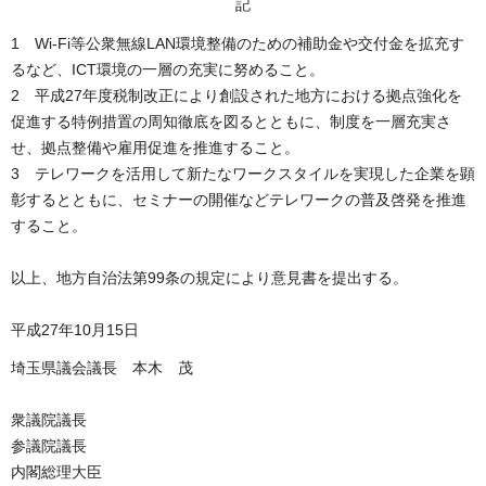
記
1 Wi-Fi等公衆無線LAN環境整備のための補助金や交付金を拡充す
るなど、ICT環境の一層の充実に努めること。
2 平成27年度税制改正により創設された地方における拠点強化を
促進する特例措置の周知徹底を図るとともに、制度を一層充実さ
せ、拠点整備や雇用促進を推進すること。
3 テレワークを活用して新たなワークスタイルを実現した企業を顕
彰するとともに、セミナーの開催などテレワークの普及啓発を推進
すること。
以上、地方自治法第99条の規定により意見書を提出する。
平成27年10月15日
埼玉県議会議長 本木 茂
衆議院議長
参議院議長
内閣総理大臣