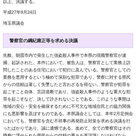
以上、決議する。
平成27年9月24日
埼玉県議会
警察官の綱紀粛正等を求める決議
先般、朝霞市内で発生した強盗殺人事件で本県の現職警察官が逮
捕、起訴された。本件において、被告人は、警察官として業務上訪
問したことのある住宅において犯行に及んでいる。警察官としての
業務を悪用するという極めて深刻な犯罪であり、警察に対する県民
からの信頼は著しく失墜したと言わざるを得ない。警察官が犯罪を
起こすこと自体、言語道断であり、強盗殺人事件のような重大な犯
罪を起こすなど、決して許されないことである。このような事態は
地域の安心・安全を確保するために不可欠な地域住民との協力関係
にも悪影響を及ぼすものである。本県議会としては、本年2月定例会
においても、警察官を含む不祥事の再発防止対策を求める決議を行
ったばかりであり、誠に遺憾である。改めて、全ての警察官はその
職務に課せられた県民からの信頼の重みを再認識しなければなら