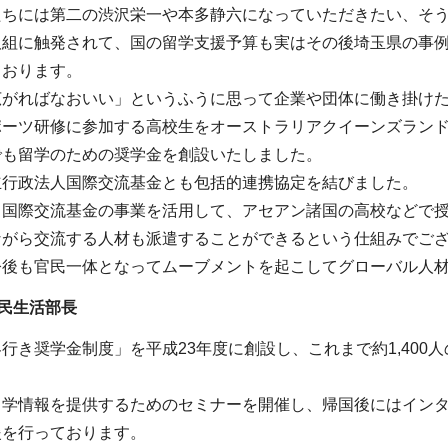
たちには第二の渋沢栄一や本多静六になっていただきたい、そ
取組に触発されて、国の留学支援予算も実はその後埼玉県の事例
ております。
広がればなおいい」というふうに思って企業や団体に働き掛けた
ポーツ研修に参加する高校生をオーストラリアクイーンズラン
でも留学のための奨学金を創設いたしました。
立行政法人国際交流基金とも包括的連携協定を結びました。
、国際交流基金の事業を活用して、アセアン諸国の高校などで
ながら交流する人材も派遣することができるという仕組みでご
今後も官民一体となってムーブメントを起こしてグローバル人
民生活部長
行き奨学金制度」を平成23年度に創設し、これまで約1,400
留学情報を提供するためのセミナーを開催し、帰国後にはイン
援を行っております。