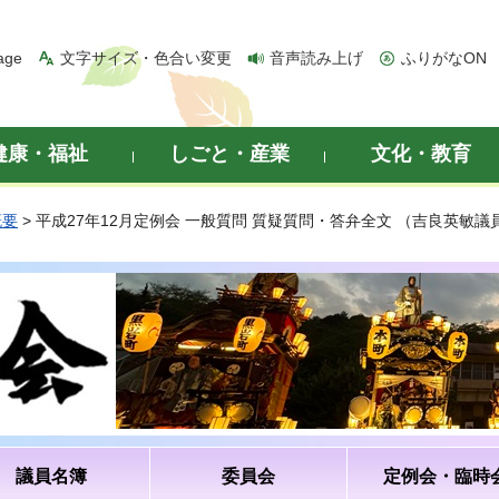
age
文字サイズ・色合い変更
音声読み上げ
ふりがなON
健康・福祉
しごと・産業
文化・教育
概要
> 平成27年12月定例会 一般質問 質疑質問・答弁全文 （吉良英敏議
議員名簿
委員会
定例会・臨時