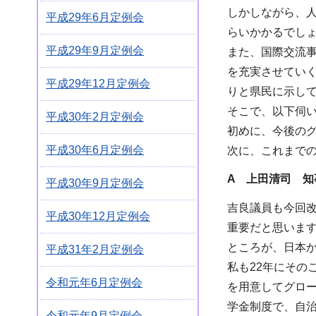
しかしながら、
平成29年6月定例会
らいかかるでしょ
平成29年9月定例会
また、国際交流
を充実させてい
平成29年12月定例会
りと県民に示し
そこで、以下伺
平成30年2月定例会
初めに、今後の
平成30年6月定例会
次に、これまで
A 上田清司 知
平成30年9月定例会
吉良議員も今回
平成30年12月定例会
重要だと思いま
ところが、日本か
平成31年2月定例会
私も22年にその
令和元年6月定例会
を用意してグロ
学金制度で、自治
令和元年9月定例会