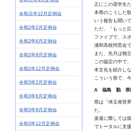
正にこの奨学生
本県のこうした
令和元年12月定例会
いう報告も聞い
令和2年2月定例会
ただ、「もっと
ファイブで、ス
令和2年6月定例会
浦和高校同窓会
また、先月は独
令和2年9月定例会
この協定の中で
令和2年12月定例会
本文化を紹介し
こういう形で、
令和3年2月定例会
A 福島 勤 県
令和3年6月定例会
県は「埼玉発世界
令和3年9月定例会
た。
派遣に際しては
令和3年12月定例会
でトータルに支