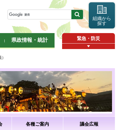
組織から
探す
緊急・防災
県政情報・統計
員）
会
各種ご案内
議会広報