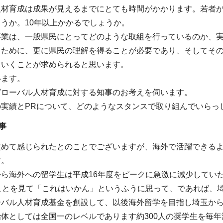
人材育成は成果が見えるまでにとても時間がかかります。若者
うか。10年以上かかるでしょうか。
事業は、一般県民にとってどのような取組を行っているのか、
くために、更に県民の理解を得ることが必要であり、そしてそ
ていくことが求められると思います。
います。
グローバル人材育成に対する知事のお考えを伺います。
の実績とPRについて、どのようなスタンスで取り組んでいらっ
事
改めて感じられたとのことでございますが、海外で活躍できる
す。
ら海外への留学生は平成16年度をピークに急激に減少してい
ことを見て「これはいかん」というふうに思って、であれば、
ーバル人材育成基金を創設して、以後海外留学を目指し埼玉か
体としては全国一のレベルであります約300人の奨学生を毎