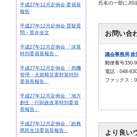
氏名の一部にJI
平成27年12月定例会 委員長
報告
平成27年12月定例会 質疑質
お問い合
問・答弁全文
平成27年12月定例会 「決算
特別委員長報告」
議会事務局
政
郵便番号330
平成27年12月定例会 「危機
電話：048-830
管理・大規模災害対策特別
ファックス：048
委員長報告」
平成27年12月定例会 「地方
創生・行財政改革特別委員
長報告」
平成27年12月定例会 「総務
県民生活委員長報告」
より良い