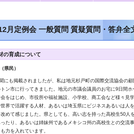
年12月定例会 一般質問 質疑質問・答弁
材の育成について
（県民
）
新聞にも掲載されましたが、私は地元杉戸町の国際交流協会の
ルトン市に行ってきました。地元の市議会議員のお宅に9日間ホ
食会をはじめ、市役所や福祉施設、小学校、商工会など様々見
で世界で活躍する人材、あるいは埼玉県にビジネスあるいは人
と改めて感じました。県としても、高い志を持った高校生50人
あったり、あるいは姉妹州であるメキシコ州の高校生との交流
ても力を入れています。