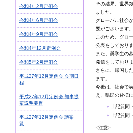
その結果、世界
令和4年2月定例会
ました。
グローバル社会
令和4年6月定例会
要がございます
令和4年9月定例会
このため、グロ
公表をしており
令和4年12月定例会
また、奨学生の
発信をしており
令和5年2月定例会
さらに、帰国し
平成27年12月定例会 会期日
ます。
程
今後は、社会で
え、県民の皆様
平成27年12月定例会 知事提
案説明要旨
上記質問
上記質問
平成27年12月定例会 議案一
覧
<注意>