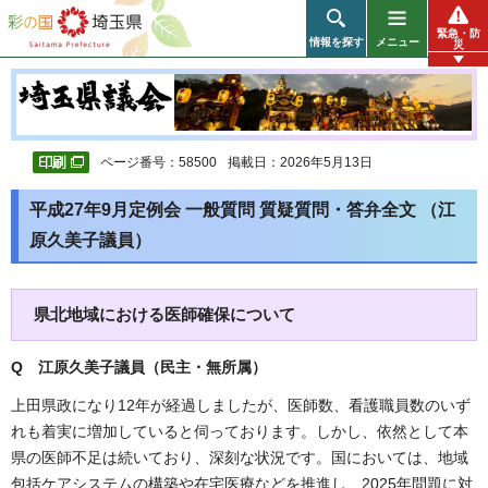
彩の国 埼玉県
緊急・防
情報を探す
メニュー
災
ページ番号：58500
掲載日：2026年5月13日
平成27年9月定例会 一般質問 質疑質問・答弁全文 （江
原久美子議員）
県北地域における医師確保について
Q 江原久美子議員（民主・無所属
）
上田県政になり12年が経過しましたが、医師数、看護職員数のいず
れも着実に増加していると伺っております。しかし、依然として本
県の医師不足は続いており、深刻な状況です。国においては、地域
包括ケアシステムの構築や在宅医療などを推進し、2025年問題に対