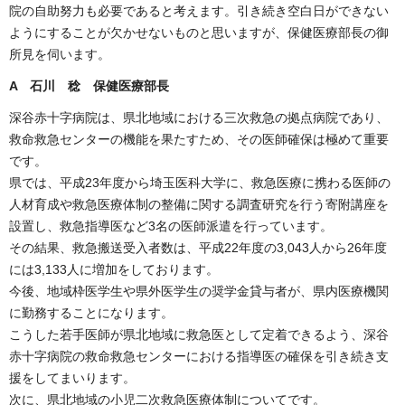
院の自助努力も必要であると考えます。引き続き空白日ができない
ようにすることが欠かせないものと思いますが、保健医療部長の御
所見を伺います。
A 石川 稔 保健医療部長
深谷赤十字病院は、県北地域における三次救急の拠点病院であり、
救命救急センターの機能を果たすため、その医師確保は極めて重要
です。
県では、平成23年度から埼玉医科大学に、救急医療に携わる医師の
人材育成や救急医療体制の整備に関する調査研究を行う寄附講座を
設置し、救急指導医など3名の医師派遣を行っています。
その結果、救急搬送受入者数は、平成22年度の3,043人から26年度
には3,133人に増加をしております。
今後、地域枠医学生や県外医学生の奨学金貸与者が、県内医療機関
に勤務することになります。
こうした若手医師が県北地域に救急医として定着できるよう、深谷
赤十字病院の救命救急センターにおける指導医の確保を引き続き支
援をしてまいります。
次に、県北地域の小児二次救急医療体制についてです。