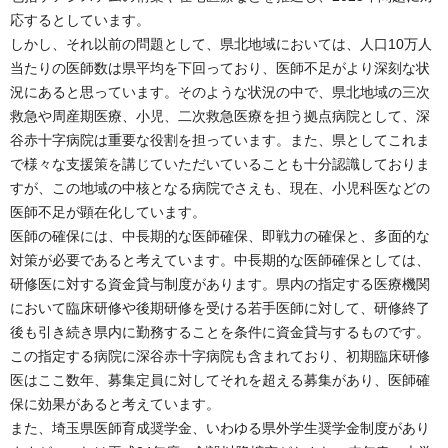
応するとしています。
しかし、それ以前の問題として、県北地域においては、人口10万人
当たりの医師数は県平均を下回っており、医師不足がより深刻な状
況にあると思っています。そのような状況の中で、県北地域の三次
救急や周産期医療、小児、二次救急医療を担う拠点病院として、深
谷赤十字病院は重要な役割を担っています。また、県としてこれま
で様々な支援策を講じていただいていることも十分認識しておりま
すが、この地域の中核となる病院でさえも、現在、小児科医などの
医師不足が顕在化しています。
医師の確保には、中長期的な医師確保、即戦力の確保と、多面的な
対策が必要であると考えています。中長期的な医師確保としては、
研修医に対する資金貸与制度があります。県内の指定する医療機関
において臨床研修や後期研修を受ける若手医師に対して、研修終了
後も引き続き県内に勤務することを条件に資金貸与するものです。
この指定する病院に深谷赤十字病院も含まれており、初期臨床研修
医はここ数年、募集定員に対してそれを超える募集があり、医師確
保に効果があると考えています。
また、埼玉県医師育成奨学金、いわゆる県外学生奨学金制度があり