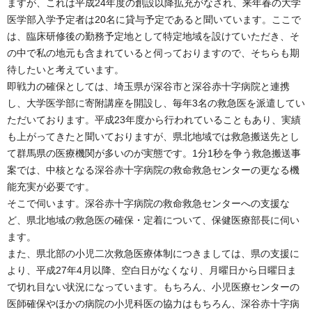
ますが、これは平成24年度の創設以降拡充がなされ、来年春の大学
医学部入学予定者は20名に貸与予定であると聞いています。ここで
は、臨床研修後の勤務予定地として特定地域を設けていただき、そ
の中で私の地元も含まれていると伺っておりますので、そちらも期
待したいと考えています。
即戦力の確保としては、埼玉県が深谷市と深谷赤十字病院と連携
し、大学医学部に寄附講座を開設し、毎年3名の救急医を派遣してい
ただいております。平成23年度から行われていることもあり、実績
も上がってきたと聞いておりますが、県北地域では救急搬送先とし
て群馬県の医療機関が多いのが実態です。1分1秒を争う救急搬送事
案では、中核となる深谷赤十字病院の救命救急センターの更なる機
能充実が必要です。
そこで伺います。深谷赤十字病院の救命救急センターへの支援な
ど、県北地域の救急医の確保・定着について、保健医療部長に伺い
ます。
また、県北部の小児二次救急医療体制につきましては、県の支援に
より、平成27年4月以降、空白日がなくなり、月曜日から日曜日ま
で切れ目ない状況になっています。もちろん、小児医療センターの
医師確保やほかの病院の小児科医の協力はもちろん、深谷赤十字病