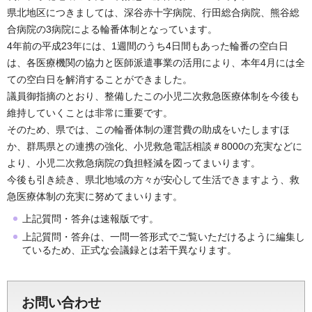
県北地区につきましては、深谷赤十字病院、行田総合病院、熊谷総
合病院の3病院による輪番体制となっています。
4年前の平成23年には、1週間のうち4日間もあった輪番の空白日
は、各医療機関の協力と医師派遣事業の活用により、本年4月には全
ての空白日を解消することができました。
議員御指摘のとおり、整備したこの小児二次救急医療体制を今後も
維持していくことは非常に重要です。
そのため、県では、この輪番体制の運営費の助成をいたしますほ
か、群馬県との連携の強化、小児救急電話相談＃8000の充実などに
より、小児二次救急病院の負担軽減を図ってまいります。
今後も引き続き、県北地域の方々が安心して生活できますよう、救
急医療体制の充実に努めてまいります。
上記質問・答弁は速報版です。
上記質問・答弁は、一問一答形式でご覧いただけるように編集し
ているため、正式な会議録とは若干異なります。
お問い合わせ