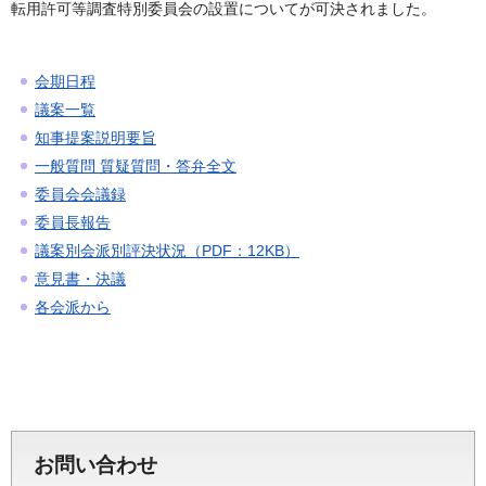
転用許可等調査特別委員会の設置についてが可決されました。
会期日程
議案一覧
知事提案説明要旨
一般質問 質疑質問・答弁全文
委員会会議録
委員長報告
議案別会派別評決状況（PDF：12KB）
意見書・決議
各会派から
お問い合わせ