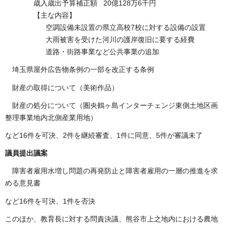
歳入歳出予算補正額 20億128万6千円
【主な内容】
空調設備未設置の県立高校7校に対する設備の設置
大雨被害を受けた河川の護岸復旧に要する経費
道路・街路事業など公共事業の追加
埼玉県屋外広告物条例の一部を改正する条例
財産の取得について（美術作品）
財産の処分について（圏央鶴ヶ島インターチェンジ東側土地区画
整理事業地内北側産業用地）
など16件を可決、2件を継続審査、1件に同意、5件が審議未了
議員提出議案
障害者雇用水増し問題の再発防止と障害者雇用の一層の推進を求
める意見書
など16件を可決、1件を否決
このほか、教育長に対する問責決議、熊谷市上之地内における農地