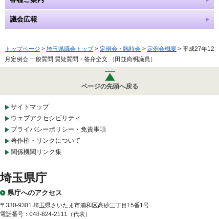
議会広報
トップページ
>
埼玉県議会トップ
>
定例会・臨時会
>
定例会概要
> 平成27年12
月定例会 一般質問 質疑質問・答弁全文 （田並尚明議員）
ページの先頭へ戻る
サイトマップ
ウェブアクセシビリティ
プライバシーポリシー・免責事項
著作権・リンクについて
関係機関リンク集
埼玉県庁
県庁へのアクセス
〒330-9301 埼玉県さいたま市浦和区高砂三丁目15番1号
電話番号：048-824-2111（代表）