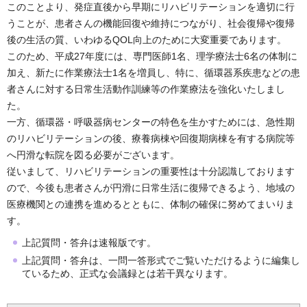
このことより、発症直後から早期にリハビリテーションを適切に行
うことが、患者さんの機能回復や維持につながり、社会復帰や復帰
後の生活の質、いわゆるQOL向上のために大変重要であります。
このため、平成27年度には、専門医師1名、理学療法士6名の体制に
加え、新たに作業療法士1名を増員し、特に、循環器系疾患などの患
者さんに対する日常生活動作訓練等の作業療法を強化いたしまし
た。
一方、循環器・呼吸器病センターの特色を生かすためには、急性期
のリハビリテーションの後、療養病棟や回復期病棟を有する病院等
へ円滑な転院を図る必要がございます。
従いまして、リハビリテーションの重要性は十分認識しております
ので、今後も患者さんが円滑に日常生活に復帰できるよう、地域の
医療機関との連携を進めるとともに、体制の確保に努めてまいりま
す。
上記質問・答弁は速報版です。
上記質問・答弁は、一問一答形式でご覧いただけるように編集し
ているため、正式な会議録とは若干異なります。