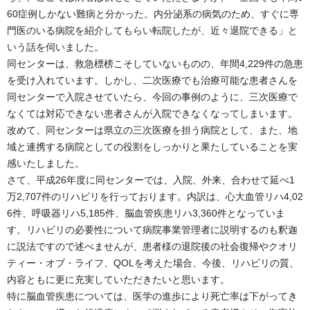
60症例しかない難病と分かった。内分泌系の病気のため、すぐに専
門医のいる病院を紹介してもらい転院したが、近々退院できる」と
いう話を伺いました。
同センターは、救急標榜こそしていないものの、年間4,229件の急患
を受け入れています。しかし、二次医療でも治療可能な患者さんを
同センターで入院させていたら、今回の事例のように、三次医療で
なくては対応できない患者さんが入院できなくなってしまいます。
改めて、同センターは県立の三次医療を担う病院として、また、地
域と連携する病院としての役割をしっかりと果たしていることを実
感いたしました。
さて、平成26年度に同センターでは、入院、外来、合わせて延べ1
万2,707件のリハビリを行っております。内訳は、心大血管リハ4,02
6件、呼吸器リハ5,185件、脳血管疾患リハ3,360件となっていま
す。リハビリの必要性について病院事業管理者に説明するのも釈迦
に説法ですので述べませんが、患者様の退院後の社会復帰やクオリ
ティー・オブ・ライフ、QOLを考えた場合、今後、リハビリの質、
内容ともに更に充実していただきたいと思います。
特に脳血管疾患については、医学の進歩により死亡率は下がってき