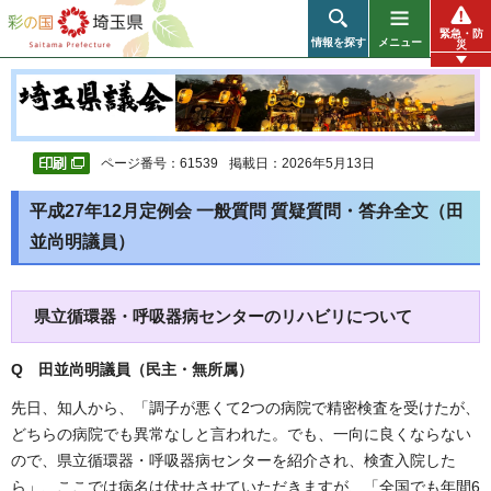
彩の国 埼玉県
緊急・防
情報を探す
メニュー
災
ページ番号：61539
掲載日：2026年5月13日
平成27年12月定例会 一般質問 質疑質問・答弁全文（田
並尚明議員）
県立循環器・呼吸器病センターのリハビリについて
Q 田並尚明議員（民主・無所属
）
先日、知人から、「調子が悪くて2つの病院で精密検査を受けたが、
どちらの病院でも異常なしと言われた。でも、一向に良くならない
ので、県立循環器・呼吸器病センターを紹介され、検査入院した
ら」、ここでは病名は伏せさせていただきますが、「全国でも年間6