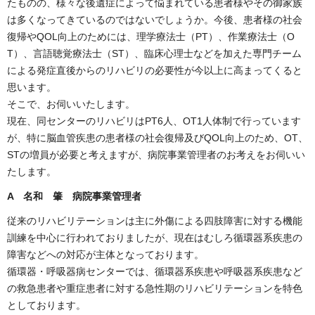
たものの、様々な後遺症によって悩まれている患者様やその御家族
は多くなってきているのではないでしょうか。今後、患者様の社会
復帰やQOL向上のためには、理学療法士（PT）、作業療法士（O
T）、言語聴覚療法士（ST）、臨床心理士などを加えた専門チーム
による発症直後からのリハビリの必要性が今以上に高まってくると
思います。
そこで、お伺いいたします。
現在、同センターのリハビリはPT6人、OT1人体制で行っています
が、特に脳血管疾患の患者様の社会復帰及びQOL向上のため、OT、
STの増員が必要と考えますが、病院事業管理者のお考えをお伺いい
たします。
A 名和 肇 病院事業管理者
従来のリハビリテーションは主に外傷による四肢障害に対する機能
訓練を中心に行われておりましたが、現在はむしろ循環器系疾患の
障害などへの対応が主体となっております。
循環器・呼吸器病センターでは、循環器系疾患や呼吸器系疾患など
の救急患者や重症患者に対する急性期のリハビリテーションを特色
としております。