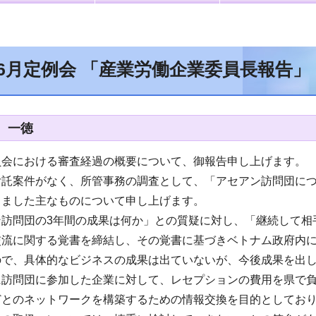
年6月定例会 「産業労働企業委員長報告」
 一徳
員会における審査経過の概要について、御報告申し上げます。
付託案件がなく、所管事務の調査として、「アセアン訪問団に
りました主なものについて申し上げます。
ン訪問団の3年間の成果は何か」との質疑に対し、「継続して相
交流に関する覚書を締結し、その覚書に基づきベトナム政府内
ので、具体的なビジネスの成果は出ていないが、今後成果を出
に訪問団に参加した企業に対して、レセプションの費用を県で
どとのネットワークを構築するための情報交換を目的としてお