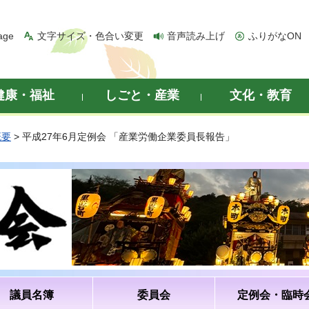
age
文字サイズ・色合い変更
音声読み上げ
ふりがなON
健康・福祉
しごと・産業
文化・教育
概要
> 平成27年6月定例会 「産業労働企業委員長報告」
議員名簿
委員会
定例会・臨時