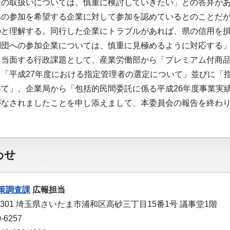
後の取扱いについては、慎重に検討していきたい」との答弁が
への参加を希望する企業に対して参加を認めているとのことだ
のと理解する。同行した企業にトラブルがあれば、県の信用を
問団への参加企業については、慎重に見極めるように対応する
当面する行政課題として、産業労働部から「プレミアム付商品券
「平成27年度における指定管理者の選定について」並びに「指
て」、企業局から「包括的民間委託に係る平成26年度事業実
がなされましたことを申し添えまして、本委員会の報告を終わ
わせ
策調査課
広報担当
-9301 埼玉県さいたま市浦和区高砂三丁目15番1号 議事堂1階
-6257