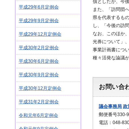
償としたが、今
平成29年6月定例会
また、「訪問団
県を代表するも
平成29年9月定例会
し、「今後の訪
なお、このほか、
平成29年12月定例会
光券について」、
平成30年2月定例会
事業計画書につい
種々活発な論議
平成30年6月定例会
平成30年9月定例会
お問い合
平成30年12月定例会
平成31年2月定例会
議会事務局
政
郵便番号330
令和元年6月定例会
電話：048-830
令和元年9月定例会