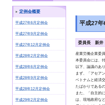
定例会概要
平成27
平成27年6月定例会
平成27年9月定例会
委員長 新井
平成27年12月定例会
産業労働企業委
平成28年2月定例会
本委員会には、
以下、論議のあ
平成28年6月定例会
まず、「アセア
平成28年9月定例会
ベトナムと経済
たばかりである
平成28年12月定例会
また、「自主的
は、現地政府な
平成29年2月定例会