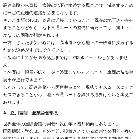
高速道路から直接、病院の地下に接続する場合には、減速するため
に一定の距離の道路が必要になります。
さいたま新都心は、鉄道に近接していること、既存の地下道が存在
することなどから、地下直通ルートの整備に当たっては、施工上、
かなりの困難が想定されます。
一方、さいたま新都心には、高速道路から地上の一般道に接続する
ための道路がすでにできています。
一般道に出てから医療拠点までは、約250メートルしかありませ
ん。
この間は、幅員が広く、仮に渋滞していたとしても、車両の脇を救
急車が通行できます。
したがって、高速道路から医療拠点まで、現状でもスムーズにアク
セスできることから、地下直通ルートを設ける必要はないと考えて
おります。
A 立川吉朗 産業労働部長
世界全体の国際会議の開催件数は年々増加傾向にあります。
国際機関・学会は、その本部が設置されている欧州での開催が多い
傾向にありますが、急速な経済成長を背景にアジアでの開催件数も