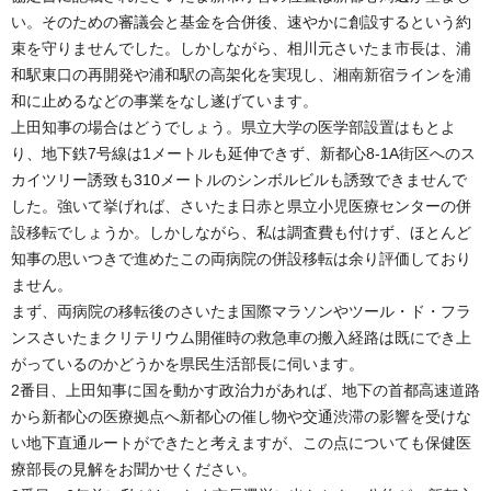
い。そのための審議会と基金を合併後、速やかに創設するという約
束を守りませんでした。しかしながら、相川元さいたま市長は、浦
和駅東口の再開発や浦和駅の高架化を実現し、湘南新宿ラインを浦
和に止めるなどの事業をなし遂げています。
上田知事の場合はどうでしょう。県立大学の医学部設置はもとよ
り、地下鉄7号線は1メートルも延伸できず、新都心8-1A街区へのス
カイツリー誘致も310メートルのシンボルビルも誘致できませんで
した。強いて挙げれば、さいたま日赤と県立小児医療センターの併
設移転でしょうか。しかしながら、私は調査費も付けず、ほとんど
知事の思いつきで進めたこの両病院の併設移転は余り評価しており
ません。
まず、両病院の移転後のさいたま国際マラソンやツール・ド・フラ
ンスさいたまクリテリウム開催時の救急車の搬入経路は既にでき上
がっているのかどうかを県民生活部長に伺います。
2番目、上田知事に国を動かす政治力があれば、地下の首都高速道路
から新都心の医療拠点へ新都心の催し物や交通渋滞の影響を受けな
い地下直通ルートができたと考えますが、この点についても保健医
療部長の見解をお聞かせください。