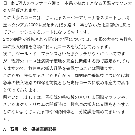
日、約1万人のランナーを迎え、本県で初めてとなる国際マラソン大
会が開催されます。
この大会のコースは、さいたまスーパーアリーナをスタートし、埼
玉スタジアム2002や見沼田んぼを巡り、再びさいたま新都心に戻っ
てフィニッシュするルートになっております。
2つの病院が移転される新都心地区については、今回の大会でも救急
車の搬入経路を念頭においたコースを設定しております。
次に、ツール・ド・フランスさいたまクリテリウムについてです
が、現行のコースは病院予定地を完全に閉鎖する形で設定されてお
りますので、救急車の搬入経路を確保することは困難です。
このため、主催するさいたま市から、両病院の移転後については救
急車の搬入経路の確保を前提とした走行コースに改める意向である
と伺っております。
県といたしましては、両病院の移転後のさいたま国際マラソンや、
さいたまクリテリウムの開催時に、救急車の搬入に支障をきたすこ
とのないようさいたま市や関係団体と十分協議を進めてまいりま
す。
A 石川 稔 保健医療部長