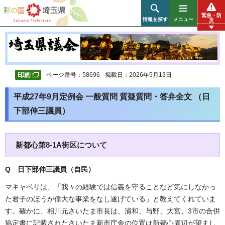
彩の国 埼玉県
緊急・防
情報を探す
メニュー
災
ページ番号：58696
掲載日：2026年5月13日
平成27年9月定例会 一般質問 質疑質問・答弁全文 （日
下部伸三議員）
新都心第8-1A街区について
Q 日下部伸三議員（自民
）
マキャベリは、「我々の経験では信義を守ることなど気にしなかっ
た君子のほうが偉大な事業をなし遂げている」と教えてくれていま
す。確かに、相川元さいたま市長は、浦和、与野、大宮、3市の合併
協定書に記載されたさいたま新市庁舎の位置は新都心周辺が望まし