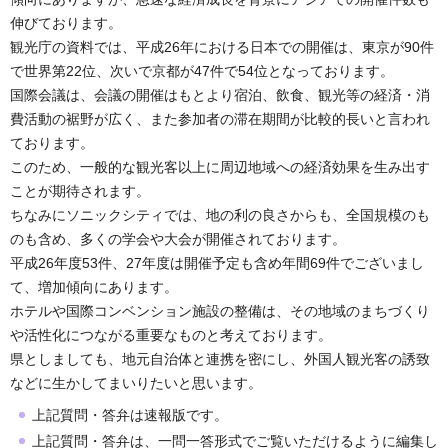
伸びております。
観光庁の資料では、平成26年における日本での開催は、東京が90件
で世界第22位、次いで京都が47件で54位となっております。
国際会議は、会議の開催はもとより宿泊、飲食、観光等の経済・消
費活動の裾野が広く、また参加者の滞在期間が比較的長いと言われ
ております。
このため、一般的な観光客以上に周辺地域への経済効果を生み出す
ことが期待されます。
ちなみにソニックシティでは、地の利の良さからも、全国規模のも
のも含め、多くの学会や大会が開催されております。
平成26年度53件、27年度は開催予定も含め年間69件でございまし
て、増加傾向にあります。
ホテルや国際コンベンション施設の整備は、その地域のまちづくり
や活性化につながる重要なものと考えております。
県としましても、地元自治体と連携を密にし、外国人観光客の誘致
などに生かしてまいりたいと思います。
上記質問・答弁は速報版です。
上記質問・答弁は、一問一答形式でご覧いただけるように編集し