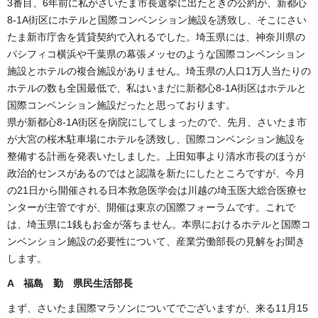
3番目、6年前に私がさいたま市長選挙に出たときの公約が、新都心
8-1A街区にホテルと国際コンベンション施設を誘致し、そこにさい
たま新市庁舎を賃貸契約で入れるでした。埼玉県には、神奈川県の
パシフィコ横浜や千葉県の幕張メッセのような国際コンベンション
施設とホテルの複合施設がありません。埼玉県の人口1万人当たりの
ホテルの数も全国最低で、私はいまだに新都心8-1A街区はホテルと
国際コンベンション施設だったと思っております。
県が新都心8-1A街区を病院にしてしまったので、先月、さいたま市
が大宮の桜木駐車場にホテルを誘致し、国際コンベンション施設を
整備する計画を発表いたしました。上田知事より清水市長のほうが
政治的センスがあるのではと認識を新たにしたところですが、今月
の21日から開催される日本救急医学会は川越の埼玉医大総合医療セ
ンターが主管ですが、開催は東京の国際フォーラムです。これで
は、埼玉県に1銭もお金が落ちません。本県におけるホテルと国際コ
ンベンション施設の必要性について、産業労働部長の見解をお聞き
します。
A 福島 勤 県民生活部長
まず、さいたま国際マラソンについてでございますが、来る11月15