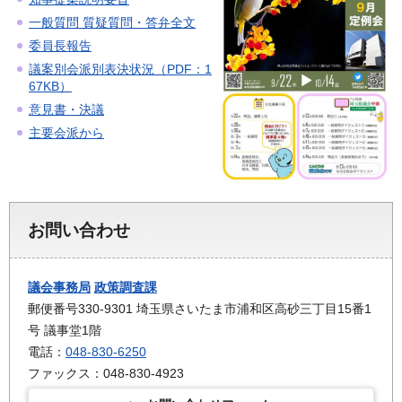
一般質問 質疑質問・答弁全文
委員長報告
議案別会派別表決状況（PDF：1
67KB）
意見書・決議
主要会派から
お問い合わせ
議会事務局
政策調査課
郵便番号330-9301 埼玉県さいたま市浦和区高砂三丁目15番1
号 議事堂1階
電話：
048-830-6250
ファックス：048-830-4923