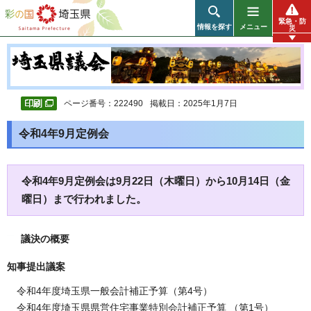
彩の国 埼玉県
緊急・防
情報を探す
メニュー
災
ページ番号：222490
掲載日：2025年1月7日
令和4年9月定例会
令和4年9月定例会は9月22日（木曜日）から10月14日（金
曜日）まで行われました。
議決の概要
知事提出議案
令和4年度埼玉県一般会計補正予算（第4号）
令和4年度埼玉県県営住宅事業特別会計補正予算 （第1号）