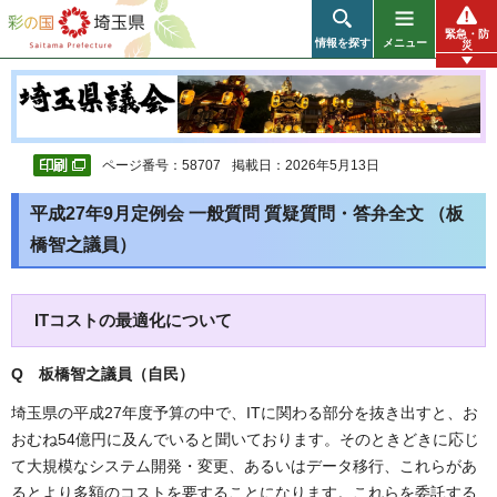
彩の国 埼玉県
緊急・防
情報を探す
メニュー
災
ページ番号：58707
掲載日：2026年5月13日
平成27年9月定例会 一般質問 質疑質問・答弁全文 （板
橋智之議員）
ITコストの最適化について
Q 板橋智之議員（自民
）
埼玉県の平成27年度予算の中で、ITに関わる部分を抜き出すと、お
おむね54億円に及んでいると聞いております。そのときどきに応じ
て大規模なシステム開発・変更、あるいはデータ移行、これらがあ
るとより多額のコストを要することになります。これらを委託する