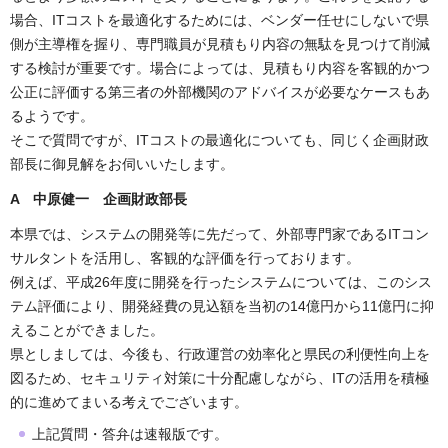
場合、ITコストを最適化するためには、ベンダー任せにしないで県
側が主導権を握り、専門職員が見積もり内容の無駄を見つけて削減
する検討が重要です。場合によっては、見積もり内容を客観的かつ
公正に評価する第三者の外部機関のアドバイスが必要なケースもあ
るようです。
そこで質問ですが、ITコストの最適化についても、同じく企画財政
部長に御見解をお伺いいたします。
A 中原健一 企画財政部長
本県では、システムの開発等に先だって、外部専門家であるITコン
サルタントを活用し、客観的な評価を行っております。
例えば、平成26年度に開発を行ったシステムについては、このシス
テム評価により、開発経費の見込額を当初の14億円から11億円に抑
えることができました。
県としましては、今後も、行政運営の効率化と県民の利便性向上を
図るため、セキュリティ対策に十分配慮しながら、ITの活用を積極
的に進めてまいる考えでございます。
上記質問・答弁は速報版です。