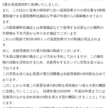
2基を高温焼却炉に転換いたしました。
また、このほかに従来の焼却炉に比べ温室効果ガスの排出量を6割程
度削減できる固形燃料化施設を平成27年度から1基稼働させており
ます。
この固形燃料化施設とは発電施設などで使用する石炭などの燃料の
代替物を下水汚泥から作り出す施設でございます。
これらの取組で約28,000トンの温室効果ガスの削減が見込まれま
す。
次に、水処理過程での電力削減の取組でございます。
下水道は微生物の働きにより汚水を浄化しておりますが、この微生
物の活動を活性化するため、水処理をするタンクに空気を送り込ん
でおります。
この空気を送り込む装置の電力消費量は水処理過程の約5割を占めて
おります。
このことから今後この装置全体の約2割を高性能かつ省エネ型の機器
に交換していくこととし、目標年度の2020年・平成32年度までには
交換済のものを含め全体の4割を省エネ型の機器にすることとしてお
ります。