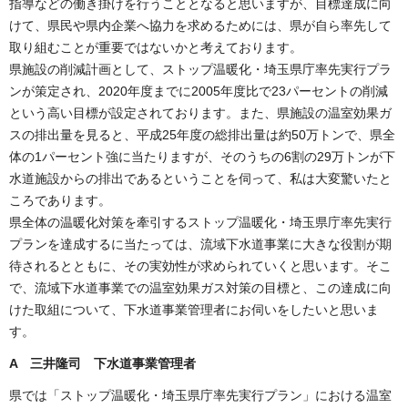
指導などの働き掛けを行うこととなると思いますが、目標達成に向
けて、県民や県内企業へ協力を求めるためには、県が自ら率先して
取り組むことが重要ではないかと考えております。
県施設の削減計画として、ストップ温暖化・埼玉県庁率先実行プラ
ンが策定され、2020年度までに2005年度比で23パーセントの削減
という高い目標が設定されております。また、県施設の温室効果ガ
スの排出量を見ると、平成25年度の総排出量は約50万トンで、県全
体の1パーセント強に当たりますが、そのうちの6割の29万トンが下
水道施設からの排出であるということを伺って、私は大変驚いたと
ころであります。
県全体の温暖化対策を牽引するストップ温暖化・埼玉県庁率先実行
プランを達成するに当たっては、流域下水道事業に大きな役割が期
待されるとともに、その実効性が求められていくと思います。そこ
で、流域下水道事業での温室効果ガス対策の目標と、この達成に向
けた取組について、下水道事業管理者にお伺いをしたいと思いま
す。
A 三井隆司 下水道事業管理者
県では「ストップ温暖化・埼玉県庁率先実行プラン」における温室