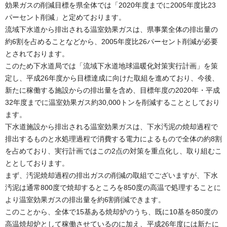
効果ガスの削減目標を県全体では「2020年度までに2005年度比23
パーセント削減」と定めております。
流域下水道から排出される温室効果ガスは、県事業全体の排出量の
約6割を占めることなどから、2005年度比26パーセント削減が必要
とされております。
このため下水道局では「流域下水道地球温暖化対策実行計画」を策
定し、平成26年度から目標達成に向けた取組を進めており、今後、
新たに稼働する施設からの排出量を含め、目標年度の2020年・平成
32年度までに温室効果ガス約30,000トンを削減することとしており
ます。
下水道施設から排出される温室効果ガスは、下水汚泥の焼却過程で
排出するものと水処理過程で消費する電力によるもので全体の約8割
を占めており、実行計画ではこの2点の対策を重点化し、取り組むこ
ととしております。
まず、汚泥焼却過程の排出ガスの削減の取組でございますが、下水
汚泥は通常800度で焼却するところを850度の高温で処理することに
より温室効果ガスの排出量を約6割削減できます。
このことから、全体で15基ある焼却炉のうち、既に10基を850度の
高温焼却炉として稼働させているのに加え、平成26年度には新たに