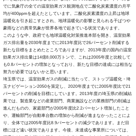
でに気象庁の全ての温室効果ガス観測地点で二酸化炭素濃度の月平
均が400ppmを超えたとしています。二酸化炭素濃度の上昇は地球
温暖化を引き起こすとされ、地球温暖化の影響と見られる干ばつや
豪雨などの異常気象が世界各地で起きている状況であります。
このような中、政府でも地球温暖化対策推進本部を開き、温室効果
ガス排出量を2030年度までに2013年度比で26パーセント削減する
新たな目標をまとめたところでありますが、2013年度の国内の温室
効果ガス排出量は14億8,000万トンで、これは2005年度と比較して
も0.8パーセントの増加となっており、新たな目標の達成には相当な
努力が必要ではないかと思います。
埼玉県では、温室効果ガスの削減に当たって、ストップ温暖化・埼
玉ナビゲーション2050を策定し、2020年度までに2005年度比で21
パーセントの削減を目標にしています。2013年度の埼玉県の削減結
果では、製造業などの産業部門、商業施設などの業務部門の削減は
進んだものの、家庭部門が2005年度比2.2パーセント増加したこと
や、運輸部門が自動車台数の増加から削減が進まなかったことによ
り、全体では2005年度比8.9パーセントの減少であります。まだ目
標にほど遠い状況であります。今後、未達成な事業所については、