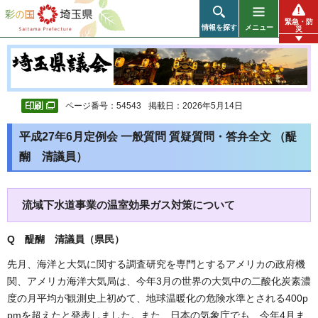
彩の国 埼玉県
緊急・防
情報を探す
メニュー
災
ページ番号：54543
掲載日：2026年5月14日
平成27年6月定例会 一般質問 質疑質問・答弁全文 （醍
醐 清議員）
流域下水道事業の温室効果ガス対策について
Q 醍醐 清議員（県民）
先月、海洋と大気に関する調査研究を専門とするアメリカの政府機
関、アメリカ海洋大気局は、今年3月の世界の大気中の二酸化炭素濃
度の月平均が観測史上初めて、地球温暖化の危険水準とされる400p
pmを超えたと発表しました。また、日本の気象庁でも、今年4月ま