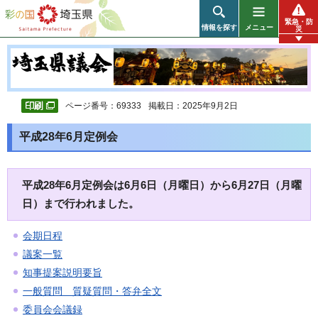
彩の国 埼玉県
緊急・防
情報を探す
メニュー
災
ページ番号：69333
掲載日：2025年9月2日
平成28年6月定例会
平成28年6月定例会は6月6日（月曜日）から6月27日（月曜
日）まで行われました。
会期日程
議案一覧
知事提案説明要旨
一般質問 質疑質問・答弁全文
委員会会議録