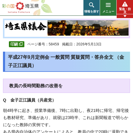
彩の国 埼玉県
緊急・防
情報を探す
メニュー
災
ページ番号：58459
掲載日：2026年5月13日
平成27年9月定例会 一般質問 質疑質問・答弁全文 （金
子正江議員）
教員の長時間勤務の改善を
Q 金子正江議員（共産党
）
朝4時半に起き、授業準備後、7時に出勤し、夜21時に帰宅、帰宅後
も教材研究、準備があり、就寝は23時半、これは新聞報道で明らか
になった教師の実例です。
ある県内自治体のアンケートによると、教員の中で20時に退勤でき