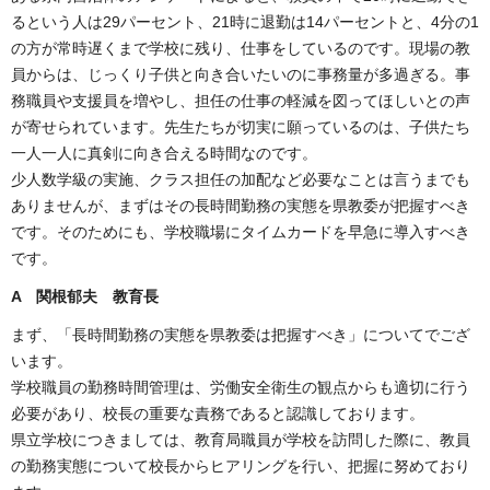
るという人は29パーセント、21時に退勤は14パーセントと、4分の1
の方が常時遅くまで学校に残り、仕事をしているのです。現場の教
員からは、じっくり子供と向き合いたいのに事務量が多過ぎる。事
務職員や支援員を増やし、担任の仕事の軽減を図ってほしいとの声
が寄せられています。先生たちが切実に願っているのは、子供たち
一人一人に真剣に向き合える時間なのです。
少人数学級の実施、クラス担任の加配など必要なことは言うまでも
ありませんが、まずはその長時間勤務の実態を県教委が把握すべき
です。そのためにも、学校職場にタイムカードを早急に導入すべき
です。
A 関根郁夫 教育長
まず、「長時間勤務の実態を県教委は把握すべき」についてでござ
います。
学校職員の勤務時間管理は、労働安全衛生の観点からも適切に行う
必要があり、校長の重要な責務であると認識しております。
県立学校につきましては、教育局職員が学校を訪問した際に、教員
の勤務実態について校長からヒアリングを行い、把握に努めており