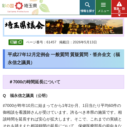
彩の国 埼玉県
緊急・防
情報を探す
メニュー
災
ページ番号：61457
掲載日：2026年5月13日
平成27年12月定例会 一般質問 質疑質問・答弁全文（福
永信之議員）
＃7000の時間延長について
Q 福永信之議員（公明
）
♯7000が昨年10月に始まってから1年2か月、1日当たり平均60件の
御相談を看護師さんが受けています。誇るべき本県の施策です。相
談時間を延長すれば安心が拡大します。そこで、これまでの実績と
それを踏まえた相談時間の延長について、保健医療部長の前向きな