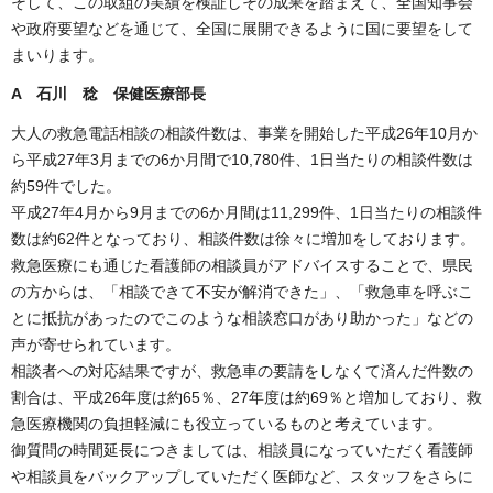
そして、この取組の実績を検証しその成果を踏まえて、全国知事会
や政府要望などを通じて、全国に展開できるように国に要望をして
まいります。
A 石川 稔 保健医療部長
大人の救急電話相談の相談件数は、事業を開始した平成26年10月か
ら平成27年3月までの6か月間で10,780件、1日当たりの相談件数は
約59件でした。
平成27年4月から9月までの6か月間は11,299件、1日当たりの相談件
数は約62件となっており、相談件数は徐々に増加をしております。
救急医療にも通じた看護師の相談員がアドバイスすることで、県民
の方からは、「相談できて不安が解消できた」、「救急車を呼ぶこ
とに抵抗があったのでこのような相談窓口があり助かった」などの
声が寄せられています。
相談者への対応結果ですが、救急車の要請をしなくて済んだ件数の
割合は、平成26年度は約65％、27年度は約69％と増加しており、救
急医療機関の負担軽減にも役立っているものと考えています。
御質問の時間延長につきましては、相談員になっていただく看護師
や相談員をバックアップしていただく医師など、スタッフをさらに