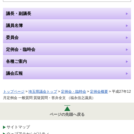
議長・副議長
議員名簿
委員会
定例会・臨時会
各種ご案内
議会広報
トップページ
>
埼玉県議会トップ
>
定例会・臨時会
>
定例会概要
> 平成27年12
月定例会 一般質問 質疑質問・答弁全文 （福永信之議員）
ページの先頭へ戻る
サイトマップ
ウェブアクセシビリティ