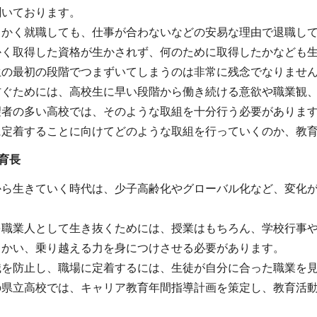
聞いております。
っかく就職しても、仕事が合わないなどの安易な理由で退職し
かく取得した資格が生かされず、何のために取得したかなども
生の最初の段階でつまずいてしまうのは非常に残念でなりませ
防ぐためには、高校生に早い段階から働き続ける意欲や職業観
望者の多い高校では、そのような取組を十分行う必要がありま
に定着することに向けてどのような取組を行っていくのか、教
育長
から生きていく時代は、少子高齢化やグローバル化など、変化
を職業人として生き抜くためには、授業はもちろん、学校行事
向かい、乗り越える力を身につけさせる必要があります。
職を防止し、職場に定着するには、生徒が自分に合った職業を
の県立高校では、キャリア教育年間指導計画を策定し、教育活