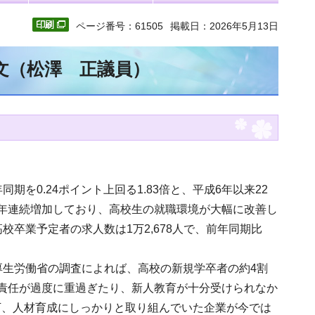
ページ番号：61505
掲載日：2026年5月13日
全文（松澤 正議員）
を0.24ポイント上回る1.83倍と、平成6年以来22
年連続増加しており、高校生の就職環境が大幅に改善し
卒業予定者の求人数は1万2,678人で、前年同期比
厚生労働省の調査によれば、高校の新規学卒者の約4割
責任が過度に重過ぎたり、新人教育が十分受けられなか
下、人材育成にしっかりと取り組んでいた企業が今では