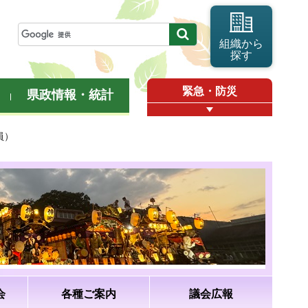
組織から
探す
緊急・防災
県政情報・統計
員）
会
各種ご案内
議会広報