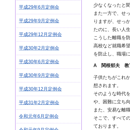
少なくなったと
平成29年6月定例会
また一方で、せ
平成29年9月定例会
りますが、せっ
たのに、長い人
平成29年12月定例会
こうした離職を
高校など就職希
平成30年2月定例会
を防止し、職場
平成30年6月定例会
A 関根郁夫 教
平成30年9月定例会
子供たちがこれ
想されます。
平成30年12月定例会
そのような時代
や、困難に立ち
平成31年2月定例会
また、安易な離
令和元年6月定例会
そこで、すべて
ております。
令和元年9月定例会