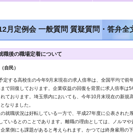
年12月定例会 一般質問 質疑質問・答弁
就職後の職場定着について
（自民
）
予定する高校生の今年9月末現在の求人倍率は、全国平均で前年同期
準まで回復しております。企業収益の回復を背景に求人倍率は5
れております。埼玉県内においても、今年10月末現在の新規高校
ト増となりました。
の就職状況は好転している一方で、平成27年度に公表された
職しているとのことであります。離職の理由としては、ノルマや
、企業側にも課題があると考えられます。かつては終身雇用の