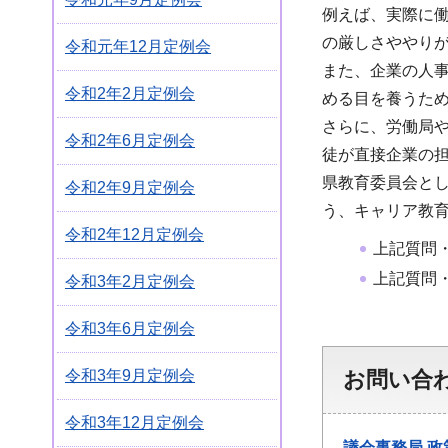
例えば、実際に
の厳しさややり
令和元年12月定例会
また、企業の人
令和2年2月定例会
める目を養うた
さらに、労働局
令和2年6月定例会
徒が直接企業の
県教育委員会と
令和2年9月定例会
う、キャリア教
令和2年12月定例会
上記質問
上記質問
令和3年2月定例会
令和3年6月定例会
令和3年9月定例会
お問い合
令和3年12月定例会
議会事務局
政