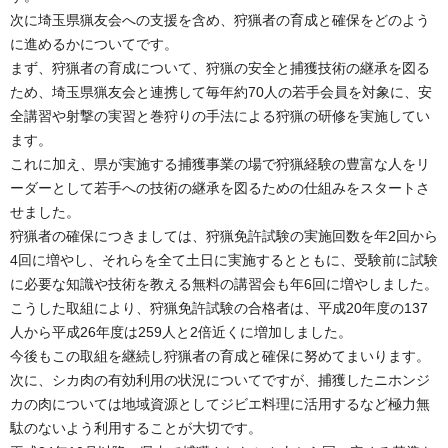
次に埼玉県猟友会への支援を含め、狩猟者の育成と確保をどのよう
に進めるかについてです。
まず、狩猟者の育成について、狩猟の安全と捕獲技術の継承を図る
ため、埼玉県猟友会と連携して毎年約70人の若手会員を対象に、安
全講習や射撃の実習と巻狩りの手法による狩猟の研修を実施してい
ます。
これに加え、県が実施する捕獲事業の場で狩猟経験の豊富な人をリ
ーダーとして若手への技術の継承を図るための仕組みをスタートさ
せました。
狩猟者の確保につきましては、狩猟免許試験の実施回数を年2回から
4回に増やし、それらを全て土日に実施するとともに、受験前に試験
に必要な知識や技術を教える無料の講習会も年6回に増やしました。
こうした取組により、狩猟免許試験の合格者は、平成20年度の137
人から平成26年度は259人と2倍近くに増加しました。
今後もこの取組を継続し狩猟者の育成と確保に努めてまいります。
次に、シカ肉の有効利用の状況についてですが、捕獲したニホンジ
カの肉については地域資源としてジビエ料理に活用するなど極力無
駄のないよう利用することが大切です。