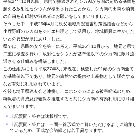
平成24年10月以降、県内で捕獲されたシカ肉から国の定める基準を
超える放射性セシウムが検出されたことから、シカ肉の出荷や消費
の自粛を市町村や狩猟者にお願いをしてまいりました。
そうした中、平成26年4月に秩父地域鳥獣被害対策協議会などから
小鹿野町のシカ肉をジビエ料理として活用し、地域振興に生かした
いとの要望が県にありました。
県では、県民の安全を第一に考え、平成26年10月から、地元と県で
二重に検査を行い、放射性セシウムが基準値以下のシカ肉に限り流
通させる仕組みを構築しました。
この仕組みにより平成27年8月末現在、検査した91頭のシカ肉全て
が基準値以下であり、地元の旅館での提供や土産物として販売する
など有効に利用されています。
今後も埼玉県猟友会と連携し、ニホンジカによる被害軽減のため、
狩猟者の育成及び確保を推進すると共にシカ肉の有効利用に取り組
んでまいります。
上記質問・答弁は速報版です。
上記質問・答弁は、一問一答形式でご覧いただけるように編集し
ているため、正式な会議録とは若干異なります。