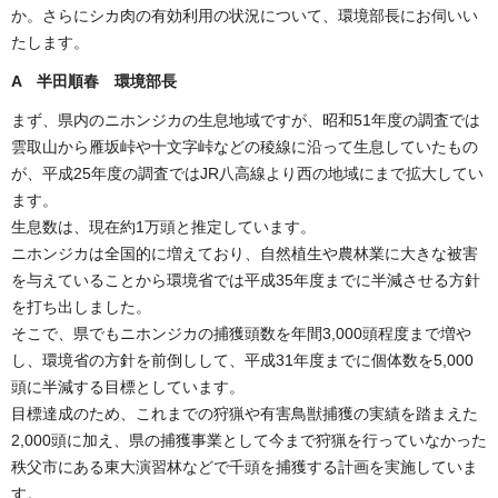
か。さらにシカ肉の有効利用の状況について、環境部長にお伺いい
たします。
A 半田順春 環境部長
まず、県内のニホンジカの生息地域ですが、昭和51年度の調査では
雲取山から雁坂峠や十文字峠などの稜線に沿って生息していたもの
が、平成25年度の調査ではJR八高線より西の地域にまで拡大してい
ます。
生息数は、現在約1万頭と推定しています。
ニホンジカは全国的に増えており、自然植生や農林業に大きな被害
を与えていることから環境省では平成35年度までに半減させる方針
を打ち出しました。
そこで、県でもニホンジカの捕獲頭数を年間3,000頭程度まで増や
し、環境省の方針を前倒しして、平成31年度までに個体数を5,000
頭に半減する目標としています。
目標達成のため、これまでの狩猟や有害鳥獣捕獲の実績を踏まえた
2,000頭に加え、県の捕獲事業として今まで狩猟を行っていなかった
秩父市にある東大演習林などで千頭を捕獲する計画を実施していま
す。