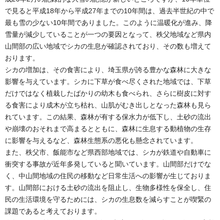
で見ると平成18年から平成27年までの10年間は、過去半世紀の中で
最も雪の少ない10年間でありました。このように温暖化が進み、降
雪量が減少していることが一つの要因となって、秩父地域など県内
山間部の広い地域でシカの生息が確認されており、その数も増えて
おります。
シカの増加は、その食害により、埼玉県が誇る豊かな森林に大きな
影響を与えています。シカに下草が食べ尽くされた地域では、下草
だけではなく植栽したばかりの幼木も食べられ、さらに樹皮に対す
る食害により成木が立ち枯れ、山肌がむき出しとなった森林も見ら
れています。この結果、森林が有する保水力が低下し、土砂の流出
や崩壊のおそれまで高まるとともに、森林に生息する動植物の生存
に影響を与えるなど、森林生態系の悪化も懸念されています。
また、秩父市、飯能市など県西部地域では、シカが鉄道や自動車に
衝突する事故が近年多発していると聞いています。山間部だけでな
く、中山間地域の住民の移動など日常生活への影響が生じておりま
す。山間部における土砂の流出を阻止し、生物多様性を保全し、住
民の生活環境を守るためには、シカの生息数を減らすことが喫緊の
課題であると考えております。