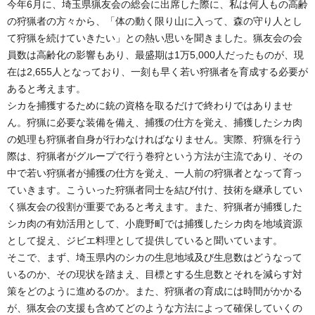
今年6月に、埼玉県猟友会の総会に出席した際に、私は何人もの高齢
の狩猟者の方々から、「体の動く限り山に入って、森の守り人とし
て狩猟を続けていきたい」との熱い思いを聞きました。猟友会の会
員数は高齢化の影響もあり、最盛期は1万5,000人だったものが、現
在は2,655人となっており、一刻も早く若い狩猟者を育成する必要が
あると考えます。
シカを捕獲するために銃の資格を取るだけで終わりではありませ
ん。狩猟に必要な装備を備え、捕獲の仕方を覚え、捕獲したシカ肉
の処理も狩猟者自身が行わなければなりません。実際、狩猟を行う
際は、狩猟者がグループで行う巻狩という方法が主流であり、その
中で若い狩猟者が捕獲の仕方を覚え、一人前の狩猟者となって育っ
ていきます。こういった狩猟者同士を結び付け、技術を継承してい
く猟友会の役割が重要であると考えます。また、狩猟者が捕獲した
シカ肉の有効活用として、小鹿野町では捕獲したシカ肉を地域資源
として捉え、ジビエ料理として提供していると聞いています。
そこで、まず、埼玉県内のシカの生息地域及び生息数はどうなって
いるのか、その現状を踏まえ、目標とする生息数とそれを減らす対
策をどのように進めるのか。また、狩猟者の育成には時間がかかる
が、猟友会の支援も含めてどのような方法によって確保していくの