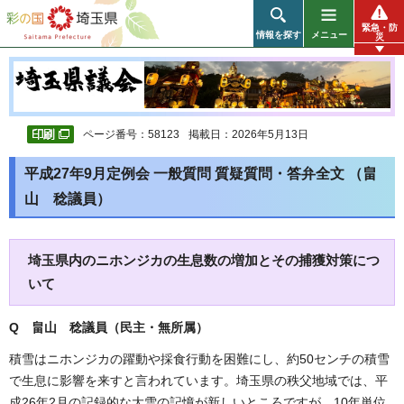
彩の国 埼玉県
緊急・防
情報を探す
メニュー
災
ページ番号：58123
掲載日：2026年5月13日
平成27年9月定例会 一般質問 質疑質問・答弁全文 （畠
山 稔議員）
埼玉県内のニホンジカの生息数の増加とその捕獲対策につ
いて
Q 畠山 稔議員（民主・無所属
）
積雪はニホンジカの躍動や採食行動を困難にし、約50センチの積雪
で生息に影響を来すと言われています。埼玉県の秩父地域では、平
成26年2月の記録的な大雪の記憶が新しいところですが、10年単位