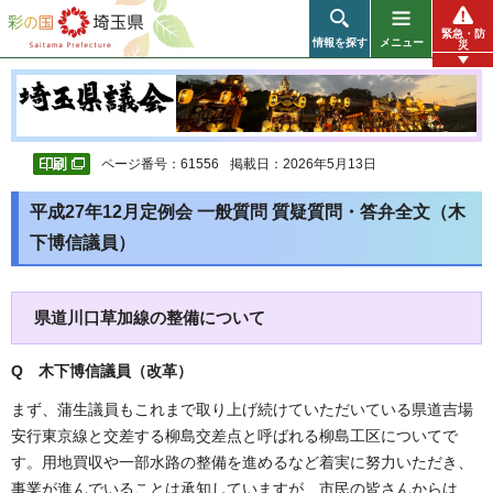
彩の国 埼玉県
緊急・防
情報を探す
メニュー
災
ページ番号：61556
掲載日：2026年5月13日
平成27年12月定例会 一般質問 質疑質問・答弁全文（木
下博信議員）
県道川口草加線の整備について
Q 木下博信議員（改革
）
まず、蒲生議員もこれまで取り上げ続けていただいている県道吉場
安行東京線と交差する柳島交差点と呼ばれる柳島工区についてで
す。用地買収や一部水路の整備を進めるなど着実に努力いただき、
事業が進んでいることは承知していますが、市民の皆さんからは、