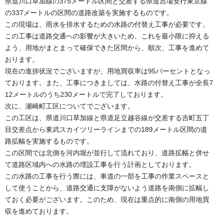
県道川口草加線の375メートル区間と交差する県道吉場安行東京線
の337メートルの区間の道路改築を実施するものです。
この現場は、雨水を排水するための水路の付替え工事が必要です。
この工事は道路交通への影響が大きいため、これを最小限に抑える
よう、用地がまとまって確保できた区間から、順次、工事を進めて
おります。
現在の進捗状況でございますが、用地買収率は95パーセントとなっ
ております。また、工事につきましては、水路の付替え工事が全長7
12メートルのうち230メートルで完了しております。
次に、瀬崎町工区についてでございます。
この工区は、県道川口草加線と県道足立越谷線が交差する吉町五丁
目交差点から東武スカイツリーラインまでの189メートル区間の道
路拡幅を実施するものです。
この区間では北側を河内堀が並行して流れており、道路拡幅と併せ
て道路区域内への水路の埋設工事を行う計画としております。
この水路の工事を行う際には、車道の一部を工事の作業スペースと
して使うことから、道路交通に支障がないよう道路を南側に拡幅し
ておく必要がございます。このため、現在は重点的に南側の用地買
収を進めております。