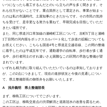
いつになったら着工するんだとのいら立ちの声を多く聞きます。そ
れも仕方がないことです。重点箇所として選定され、事業が始まっ
たのは私の市議時代、土屋知事のときだからです。その市民の気持
ちを受けて、是非更なる努力を重ねて、早期完成を目指していただ
きたい場所です。
また、同じ県道川口草加線の瀬崎町工区について、吉町5丁目と瀬崎
1丁目間の河内堀をボックスカルバート化して歩道の拡幅についても
お答えください。こちらも国道4号と県道足立越谷線、この間の整備
に着手したのは平成五年です。通勤通学の自転車、歩行者が多く通
る中、歩行者同士のすれ違いさえ困難なこの区間の早急な整備が望
まれています。
いずれも精力的に取り組んでいただいているのは承知しております
が、この2点につきまして、現在の進捗状況と今後の見通しについ
て、県土整備部長の御答弁をお願いいたします。
A 浅井義明 県土整備部長
まず、柳島工区についてでございます。
この工区は、柳島交差点の渋滞解消と道路冠水の改善を図るため、