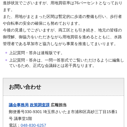
進捗状況でございますが、用地買収率は76パーセントとなっており
ます。
また、用地がまとまった区間は暫定的に歩道の整備も行い、歩行者
や自転車の安全の確保にも努めております。
今後の見通しでございますが、両工区とも引き続き、地元の皆様の
御理解、御協力をいただきながら用地買収を進めるとともに、水路
管理者である草加市と協力しながら事業を推進してまいります。
上記質問・答弁は速報版です。
上記質問・答弁は、一問一答形式でご覧いただけるように編集し
ているため、正式な会議録とは若干異なります。
お問い合わせ
議会事務局
政策調査課
広報担当
郵便番号330-9301 埼玉県さいたま市浦和区高砂三丁目15番1
号 議事堂1階
電話：
048-830-6257