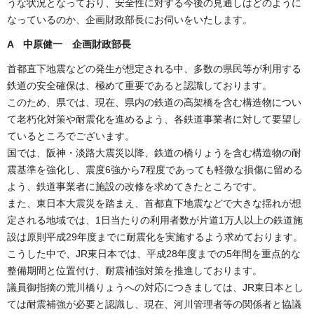
うな状況となっており、安全性に対する今後の見通しはどのように
なっているのか、企画財政部長にお伺いをいたします。
A 中原健一 企画財政部長
首都直下地震などの発生が想定される中、多数の県民等が利用する
鉄道の安全確保は、極めて重要であると認識しております。
このため、県では、現在、県内の鉄道の高架橋を含む構造物につい
て老朽化対策や耐震化を進めるよう、各鉄道事業者に対して要望し
ているところでございます。
国では、阪神・淡路大震災以降、鉄道の橋りょうを含む構造物の耐
震基準を強化し、震度6強から7程度であっても軽微な損傷に留める
よう、鉄道事業者に施設の改修を求めてきたところです。
また、東日本大震災を踏まえ、首都直下地震などで大きな揺れが想
定される地域では、1日当たりの利用者数が片道1万人以上の鉄道施
設は原則平成29年度までに耐震化を実施するよう求めております。
こうした中で、JR東日本では、平成28年度までの5年間を重点的な
整備期間と位置付け、耐震補強対策を推進しております。
議員御指摘の荒川橋りょうへの対応につきましては、JR東日本とし
ては耐震補強が必要と認識し、現在、河川管理者等の関係者と協議