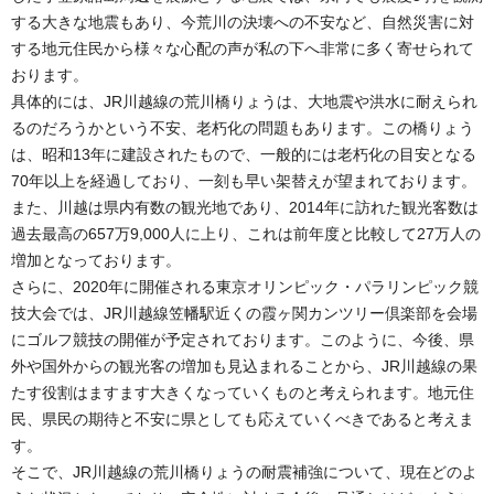
する大きな地震もあり、今荒川の決壊への不安など、自然災害に対
する地元住民から様々な心配の声が私の下へ非常に多く寄せられて
おります。
具体的には、JR川越線の荒川橋りょうは、大地震や洪水に耐えられ
るのだろうかという不安、老朽化の問題もあります。この橋りょう
は、昭和13年に建設されたもので、一般的には老朽化の目安となる
70年以上を経過しており、一刻も早い架替えが望まれております。
また、川越は県内有数の観光地であり、2014年に訪れた観光客数は
過去最高の657万9,000人に上り、これは前年度と比較して27万人の
増加となっております。
さらに、2020年に開催される東京オリンピック・パラリンピック競
技大会では、JR川越線笠幡駅近くの霞ヶ関カンツリー倶楽部を会場
にゴルフ競技の開催が予定されております。このように、今後、県
外や国外からの観光客の増加も見込まれることから、JR川越線の果
たす役割はますます大きくなっていくものと考えられます。地元住
民、県民の期待と不安に県としても応えていくべきであると考えま
す。
そこで、JR川越線の荒川橋りょうの耐震補強について、現在どのよ