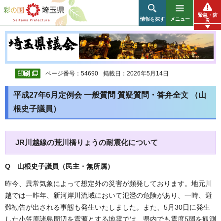
彩の国 埼玉県
緊急・防
情報を探す
メニュー
災
ページ番号：54690
掲載日：2026年5月14日
平成27年6月定例会 一般質問 質疑質問・答弁全文 （山
根史子議員）
JR川越線の荒川橋りょうの耐震化について
Q 山根史子議員（民主・無所属）
昨今、異常気象によって想定外の災害が頻発しております。地元川
越では一昨年、新河岸川流域において氾濫の危険があり、一時、避
難勧告が出される事態も発生いたしました。また、5月30日に発生
した小笠原諸島周辺を震源とする地震では、県内でも震度5弱を観測