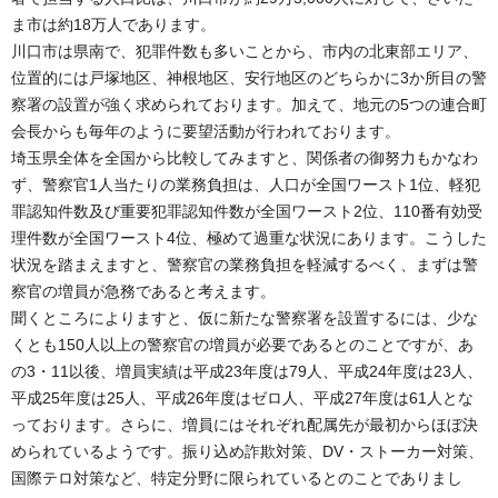
ま市は約18万人であります。
川口市は県南で、犯罪件数も多いことから、市内の北東部エリア、
位置的には戸塚地区、神根地区、安行地区のどちらかに3か所目の警
察署の設置が強く求められております。加えて、地元の5つの連合町
会長からも毎年のように要望活動が行われております。
埼玉県全体を全国から比較してみますと、関係者の御努力もかなわ
ず、警察官1人当たりの業務負担は、人口が全国ワースト1位、軽犯
罪認知件数及び重要犯罪認知件数が全国ワースト2位、110番有効受
理件数が全国ワースト4位、極めて過重な状況にあります。こうした
状況を踏まえますと、警察官の業務負担を軽減するべく、まずは警
察官の増員が急務であると考えます。
聞くところによりますと、仮に新たな警察署を設置するには、少な
くとも150人以上の警察官の増員が必要であるとのことですが、あ
の3・11以後、増員実績は平成23年度は79人、平成24年度は23人、
平成25年度は25人、平成26年度はゼロ人、平成27年度は61人とな
っております。さらに、増員にはそれぞれ配属先が最初からほぼ決
められているようです。振り込め詐欺対策、DV・ストーカー対策、
国際テロ対策など、特定分野に限られているとのことでありまし