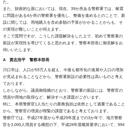
た。
また、財政的な面においては、現在、39か所ある警察署では、耐震
に問題がある4か所の警察署を優先し、整備を進めるとのことで、新
設に関しては、用地購入を含め多額の予算がかかることからも、そ
の実現が難しいことが伺えます。
そこで質問ですが、こうした課題解決をした上で、初めて警察署の
新設が実現性を帯びてくると思われます。警察本部長に御見解をお
伺いいたします。
A 貴志浩平 警察本部長
川口市は、人口が59万人を超え、今後も都市化の進展や人口の増加
が見込まれることなどから、警察署新設の必要性は高いものと考え
ております。
しかしながら、議員御指摘のとおり、警察署の新設には、警察官の
増員や用地の取得など、解決すべき課題がございます。
特に、本県警察官1人当たりの業務負担は依然として過重であること
から、警察官の増員が喫緊の課題であると考えております。
警察庁では、平成27年度から平成29年度までの3か年で、地方警察
官を3,000人増員する構想の下、平成28年度概算要求において、994