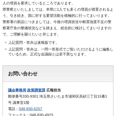
人の増員を要求しているところであります。
県警察といたしましては、本県に1人でも多くの増員が措置されるよ
う、引き続き、国に対する要望活動を積極的に行ってまいります。
警察署の新設につきましては、今後の増員状況や耐震強度不足の警
察署庁舎の整備状況などを踏まえ、総合的に検討してまいりますの
で、ご理解を賜りたいと存じます。
上記質問・答弁は速報版です。
上記質問・答弁は、一問一答形式でご覧いただけるように編集し
ているため、正式な会議録とは若干異なります。
お問い合わせ
議会事務局
政策調査課
広報担当
郵便番号330-9301 埼玉県さいたま市浦和区高砂三丁目15番1
号 議事堂1階
電話：
048-830-6257
ファックス：048-830-4923