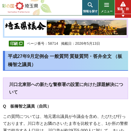
彩の国 埼玉県
緊急・防
情報を探す
メニュー
災
ページ番号：58714
掲載日：2026年5月13日
平成27年9月定例会 一般質問 質疑質問・答弁全文 （板
橋智之議員）
川口北東部への新たな警察署の設置に向けた課題解決につ
いて
Q 板橋智之議員（自民
）
この質問については、地元選出議員が今議会を含め、たびたび行っ
ております。川口市とお隣のさいたま市を比較すると、1か所の警察
署で担当する人口比は、川口市が約29万5,000人に対して、さいた