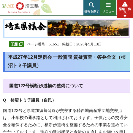
彩の国 埼玉県
緊急・防
情報を探す
メニュー
災
ページ番号：61651
掲載日：2026年5月13日
平成27年12月定例会 一般質問 質疑質問・答弁全文（柿
沼トミ子議員）
国道122号横断歩道橋の整備について
Q 柿沼トミ子議員（自民
）
国道122号と県道加須菖蒲線が交差する騎西城南産業団地交差点
は、小学校の通学路として利用されております。子供たちの交通安
全を確保するために、横断歩道橋を整備するための事業を進めてい
ただいております。現在の進捗状況と今後の見通しをお願いを申し