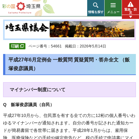
彩の国 埼玉県
緊急・防
情報を探す
メニュー
災
ページ番号：54661
掲載日：2026年5月14日
平成27年6月定例会 一般質問 質疑質問・答弁全文 （飯
塚俊彦議員）
マイナンバー制度について
Q 飯塚俊彦議員（自民）
平成27年10月から、住民票を有する全ての方に12桁の個人番号いわ
ゆるマイナンバーが通知されます。自分の番号が記された通知カー
ドが簡易書留で各世帯に届きます。平成28年1月からは、雇用保
険、医療保険などの手続や確定申告など、税の手続で申請書にマイ