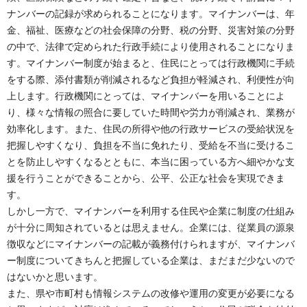
ナンバーの記録が求められることになります。マイナンバーは、年
金、福祉、医療などの社会保障の分野、税の分野、災害対策の分野
の中で、法律で定められた行政手続により使用されることになりま
す。マイナンバー制度が始まると、住民にとっては行政機関に手続
をする際、添付書類が削減されるなど負担が軽減され、利便性が向
上します。行政機関にとっては、マイナンバーを用いることによ
り、様々な情報の照合に要していた時間や労力が削減され、業務が
効率化します。また、住民の所得や他の行政サービスの受給状況を
把握しやすくなり、負担を不当に免れたり、受給を不当に受けるこ
とを防止しやすくなるとともに、本当に困っている方へ細やかな支
援を行うことができることから、公平、公正な社会を実現できま
す。
しかし一方で、マイナンバーを利用する住民や企業に制度の仕組み
が十分に周知されているとは思えません。企業には、従業員の源泉
徴収などにマイナンバーの記載が義務付けられますが、マイナンバ
ー制度についてきちんと把握している企業は、まだまだ少ないので
はないかと思います。
また、県や市町村も情報システムの改修や運用の変更が必要になる