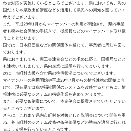
わせ対応を実施しているところでございます。県においても、彩の
国だよりや県政出前講座などを活用して県民への周知を図っていく
考えでございます。
また、平成28年1月からマイナンバーの利用が開始され、県内事業
者も税や社会保険の手続きで、従業員などのマイナンバーを取り扱
うこととなります。
国では、日本経団連などの関係団体を通じて、事業者に周知を図っ
ております。
県におきましても、商工会連合会などの求めに応じ、国税局などと
も連携いたしまして、県内企業に説明を行ってまいります。
次に、市町村支援を含む県の準備状況についてでございます。
マイナンバーの利用開始や平成29年7月からの情報連携の開始に向
けて、現在県では税や福祉関係のシステムを改修するとともに、情
報連携に必要なシステムの構築作業を進めております。
また、必要な条例案について、本定例会に提案させていただいてい
るところでございます。
さらに、これまで県内市町村を対象とした説明会について開催を重
ね、各市町村のシステム改修や条例整備などの準備が適切に行われ
るよう支援を行っているところです。