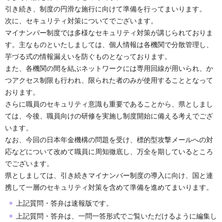
引き続き、制度の円滑な施行に向けて準備を行ってまいります。
次に、セキュリティ対策についてでございます。
マイナンバー制度では多様なセキュリティ対策が講じられておりま
す。主なものといたしましては、個人情報は各機関で分散管理し、
芋づる式の情報漏えいを防ぐものとなっております。
また、各機関の間を結ぶネットワークには専用回線が用いられ、か
つアクセス制限も行われ、限られた者のみが使用することとなって
おります。
さらに職員のセキュリティ意識も重要であることから、県としまし
ては、今後、職員向けの研修を実施し制度開始に備える考えでござ
います。
なお、今回の日本年金機構の問題を受け、標的型攻撃メールへの対
応などについて改めて職員に周知徹底し、万全を期しているところ
でございます。
県としましては、引き続きマイナンバー制度の導入に向け、国と連
携して一層のセキュリティ対策を含めて準備を進めてまいります。
上記質問・答弁は速報版です。
上記質問・答弁は、一問一答形式でご覧いただけるように編集し