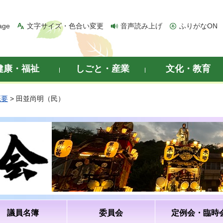
age
文字サイズ・色合い変更
音声読み上げ
ふりがなON
健康・福祉
しごと・産業
文化・教育
概要
> 田並尚明（民）
議員名簿
委員会
定例会・臨時