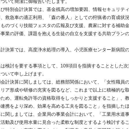
について簡潔に御報告いたします。
及び特別会計決算では、基金残高の増加要因、情報セキュリテ
用、救急車の適正利用、「森の番人」としての狩猟者の育成状
、ものづくり技能フェスタの広報及び支援、農家に対する補助
ル事業の評価、課題を抱える生徒の自立を支援する共助プラン
。
会計決算では、高度浄水処理の導入、小児医療センター新病院
は検討を要する事項として、109項目を指摘することとした
について申し上げます。
会計決算に関しましては、総務部関係において、「女性職員の
ャリア形成や研修の充実を図るなど、これまで以上に積極的な
のため、運転免許等の資格取得をしっかりと支援すること」、
連携をより深め、効果を高める工夫を図ること」を指摘したほ
算に関しましては、企業局の事業会計において、「工業用水道
産活動及び使用水量に見合った柔軟な制度とするよう検討するこ