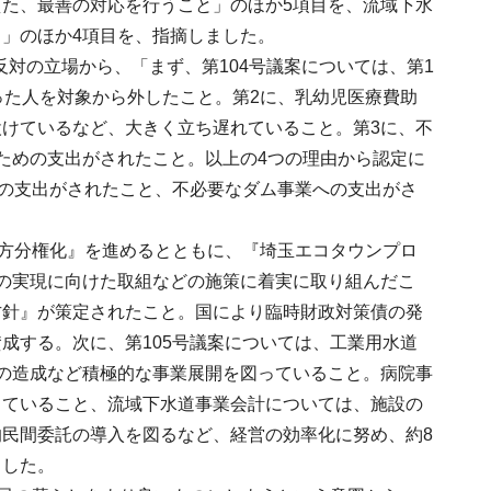
た、最善の対応を行うこと」のほか5項目を、流域下水
」のほか4項目を、指摘しました。
反対の立場から、「まず、第104号議案については、第1
った人を対象から外したこと。第2に、乳幼児医療費助
けているなど、大きく立ち遅れていること。第3に、不
ための支出がされたこと。以上の4つの理由から認定に
めの支出がされたこと、不必要なダム事業への支出がさ
地方分権化』を進めるとともに、『埼玉エコタウンプロ
の実現に向けた取組などの施策に着実に取り組んだこ
方針』が策定されたこと。国により臨時財政対策債の発
成する。次に、第105号議案については、工業用水道
の造成など積極的な事業展開を図っていること。病院事
していること、流域下水道事業会計については、施設の
民間委託の導入を図るなど、経営の効率化に努め、約8
ました。