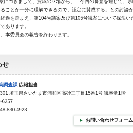
議案につきまして、賛成の立場から、「今回の審査を通じて、
いることが十分に理解できるので、認定に賛成する」との討論
経過を踏まえ、第104号議案及び第105号議案について採決
第であります。
て、本委員会の報告を終わります。
わせ
策調査課
広報担当
-9301 埼玉県さいたま市浦和区高砂三丁目15番1号 議事堂1階
-6257
-830-4923
お問い合わせフォーム