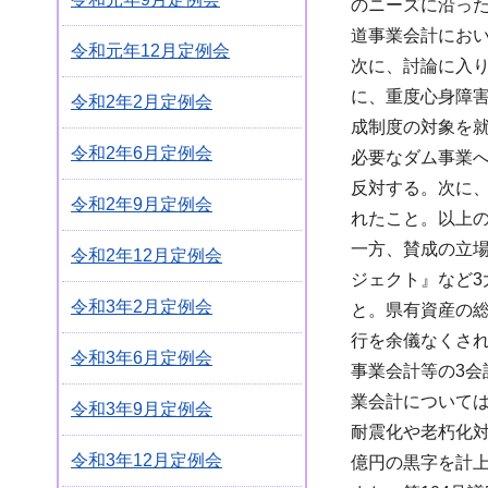
のニーズに沿っ
道事業会計にお
令和元年12月定例会
次に、討論に入り
に、重度心身障害
令和2年2月定例会
成制度の対象を
令和2年6月定例会
必要なダム事業
反対する。次に、
令和2年9月定例会
れたこと。以上
一方、賛成の立場
令和2年12月定例会
ジェクト』など
令和3年2月定例会
と。県有資産の
行を余儀なくされ
令和3年6月定例会
事業会計等の3
業会計について
令和3年9月定例会
耐震化や老朽化
令和3年12月定例会
億円の黒字を計