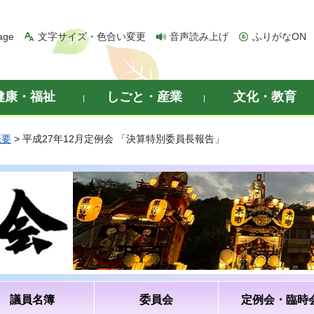
age
文字サイズ・色合い変更
音声読み上げ
ふりがなON
健康・福祉
しごと・産業
文化・教育
概要
> 平成27年12月定例会 「決算特別委員長報告」
議員名簿
委員会
定例会・臨時