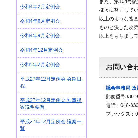
また、第104号
令和4年2月定例会
様々に努力して
以上のような審査
令和4年6月定例会
ものと決した次
令和4年9月定例会
以上をもちまし
令和4年12月定例会
令和5年2月定例会
お問い合
平成27年12月定例会 会期日
程
議会事務局
政
郵便番号330
平成27年12月定例会 知事提
電話：048-830
案説明要旨
ファックス：048
平成27年12月定例会 議案一
覧