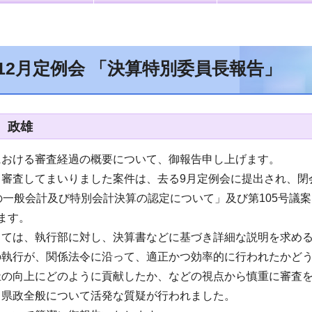
年12月定例会 「決算特別委員長報告」
 政雄
における審査経過の概要について、御報告申し上げます。
審査してまいりました案件は、去る9月定例会に提出され、閉
の一般会計及び特別会計決算の認定について」及び第105号議
ます。
しては、執行部に対し、決算書などに基づき詳細な説明を求め
の執行が、関係法令に沿って、適正かつ効率的に行われたかど
祉の向上にどのように貢献したか、などの視点から慎重に審査
、県政全般について活発な質疑が行われました。