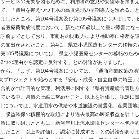
たサービスの充実を図るために、利用者の意見や要望等を踏まえ
いて、「費用を抑えつつ下水の高度処理の早期導入を進めること
ましたところ、第104号議案及び第105号議案につきまして、
者医療費助成制度において、新たに65歳以上で重い障害にな
就学前までとしており、市町村の財政力により補助率に格差を設
への支出がされたこと。第4に、県立小児医療センターの移転の
第105号議案については、県立小児医療センターの移転のた
の2つの理由から認定に反対する」との討論がありました。
から、「まず、第104号議案については、『通商産業政策の
3大プロジェクトを始めとする『安心・成長・自立自尊の埼玉』
総合的かつ計画的な管理、利活用に関する『県有資産総合管理
ている中、県債の圧縮に努めたこと。以上を評価し、認定に賛
会計については、水道用水の供給や水道施設の耐震化、産業団地
は、収益確保の積極的な取組により過去最高の医業収益を計上
対策に取り組むとともに、新河岸川上流水環境センターへ包括的
上したこと。以上を評価し、認定に賛成する」との討論があり