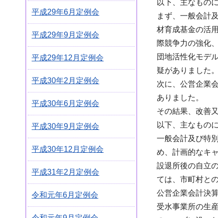
以下、主なもの
平成29年6月定例会
まず、一般会計
材育成基金の活
平成29年9月定例会
際競争力の強化
団地活性化モデ
平成29年12月定例会
疑がありました
平成30年2月定例会
次に、公営企業
ありました。
平成30年6月定例会
その結果、改善又
以下、主なもの
平成30年9月定例会
一般会計及び特別
平成30年12月定例会
め、計画的なキ
設退所後の自立
平成31年2月定例会
ては、市町村との
公営企業会計決
令和元年6月定例会
受水事業所の生
令和元年9月定例会