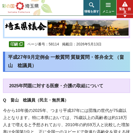
彩の国 埼玉県
緊急・防
情報を探す
メニュー
災
ページ番号：58114
掲載日：2026年5月13日
平成27年9月定例会 一般質問 質疑質問・答弁全文 （畠
山 稔議員）
2025年問題に対する医療・介護の取組について
Q 畠山 稔議員（民主・無所属
）
今から10年後の2025年、つまり平成37年には団塊の世代が75歳以
上となります。特に本県においては、75歳以上の高齢者は約118万
人まで増えると予想されており、2010年の約59万人と比較した増加
率は全国第1位と、正に全国一のスピードで急速な高齢化を迎える状