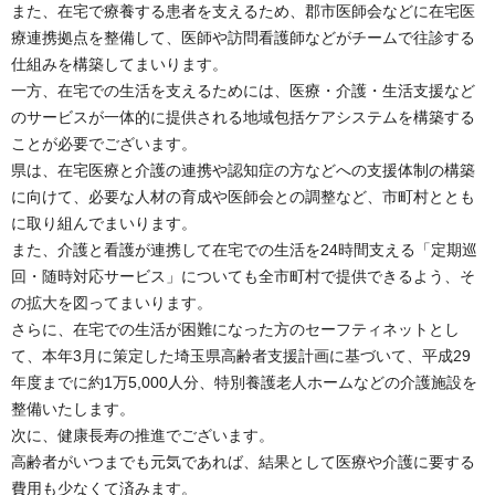
また、在宅で療養する患者を支えるため、郡市医師会などに在宅医
療連携拠点を整備して、医師や訪問看護師などがチームで往診する
仕組みを構築してまいります。
一方、在宅での生活を支えるためには、医療・介護・生活支援など
のサービスが一体的に提供される地域包括ケアシステムを構築する
ことが必要でございます。
県は、在宅医療と介護の連携や認知症の方などへの支援体制の構築
に向けて、必要な人材の育成や医師会との調整など、市町村ととも
に取り組んでまいります。
また、介護と看護が連携して在宅での生活を24時間支える「定期巡
回・随時対応サービス」についても全市町村で提供できるよう、そ
の拡大を図ってまいります。
さらに、在宅での生活が困難になった方のセーフティネットとし
て、本年3月に策定した埼玉県高齢者支援計画に基づいて、平成29
年度までに約1万5,000人分、特別養護老人ホームなどの介護施設を
整備いたします。
次に、健康長寿の推進でございます。
高齢者がいつまでも元気であれば、結果として医療や介護に要する
費用も少なくて済みます。