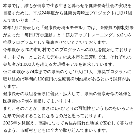
本県では、誰もが健康で生き生きと暮らせる健康長寿社会の実現を
目指すために、平成24年度から健康長寿埼玉プロジェクトに取り組
んでまいりました。
本年1月に発表した「健康長寿埼玉モデル」では、医療費の抑制効果
があった「毎日1万歩運動」と「筋力アップトレーニング」の2つを
推奨プログラムとして発表させていただいております。
今年度から20の市町村でこのプログラムへの取組を開始しておりま
す。中でも「とことんモデル」の志木市と三芳町では、それぞれの
参加者が1,000人を超える大規模モデルを追求しています。
仮に40歳から74歳までの県民のうち10人に1人、推奨プログラムに
取り組めば年間約100億円の医療費抑制効果があるという試算があ
ります。
健康長寿の取組を全県に普及・拡大して、県民の健康寿命の延伸と
医療費の抑制を目指してまいります。
また、そのことが、まさに1人ひとりの可能性というものをいろいろ
な形で実現することになるものだと思っております。
2025年を見据え、高齢になっても住み慣れた地域で安心して暮らせ
るよう、市町村とともに全力で取り組んでまいります。