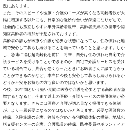
況にあります。
また、そのスピードや医療・介護のニーズが高くなる高齢者数が大
幅に増加する以外にも、日常的な近所付合いが疎遠になりがちで、
社会的にも孤立しやすい単身高齢者世帯、高齢者夫婦のみ世帯や認
知症高齢者の増加が予想されております。
高齢者の誰もが医療や介護が必要な状態になっても、住み慣れた地
域で安心して暮らし続けることを願っていることと思います。しか
し、急速に進む超高齢化を前に、将来、自分は住み慣れた自宅で介
護サービスを受けることができるのか、自宅で介護サービスを受け
ている場合でも、具合が悪くなったときにお医者さんに診てもらう
ことができるのかなど、本当に今後も安心して暮らし続けられるか
どうか不安をお持ちの方も多いのではないかと思います。
今後、10年間という短い期間に医療や介護を必要とする高齢者が急
増するとなると、今まで以上の医療・介護サービスの提供体制が必
要となります。さらには医療と介護が切れ目なく提供できる体制
が、より一層必要になるのではないかと考えます。必要な医師数の
確保、入院施設の充実、往診を含めた在宅医療体制の構築、地域包
括支援センターの充実、介護職員の確保、民生委員やボランティア