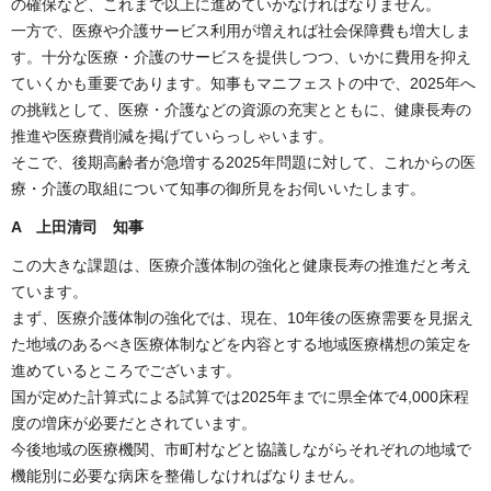
の確保など、これまで以上に進めていかなければなりません。
一方で、医療や介護サービス利用が増えれば社会保障費も増大しま
す。十分な医療・介護のサービスを提供しつつ、いかに費用を抑え
ていくかも重要であります。知事もマニフェストの中で、2025年へ
の挑戦として、医療・介護などの資源の充実とともに、健康長寿の
推進や医療費削減を掲げていらっしゃいます。
そこで、後期高齢者が急増する2025年問題に対して、これからの医
療・介護の取組について知事の御所見をお伺いいたします。
A 上田清司 知事
この大きな課題は、医療介護体制の強化と健康長寿の推進だと考え
ています。
まず、医療介護体制の強化では、現在、10年後の医療需要を見据え
た地域のあるべき医療体制などを内容とする地域医療構想の策定を
進めているところでございます。
国が定めた計算式による試算では2025年までに県全体で4,000床程
度の増床が必要だとされています。
今後地域の医療機関、市町村などと協議しながらそれぞれの地域で
機能別に必要な病床を整備しなければなりません。