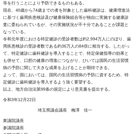
等を行うことにより予防できるものもある。
現在、40歳から74歳までの者を対象とした歯科健診は、健康増進法
に基づく歯周疾患検診及び健康保険組合等が独自に実施する健康診
査に委ねられているが、その実施状況が不十分であることが課題と
なっている。
令和元年度における特定健診の受診者数は約2,994万人にのぼり、歯
周疾患検診の受診者数である約36万人の84倍に相当する。したがっ
て、特定健診に歯科健診を導入することで、特定保健指導の効果と
も併せて、口腔の健康の増進につながり、ひいては国民の生活習慣
病の予防に関して大きな成果を上げることが期待できる。
よって、国においては、国民の生活習慣病の予防に資するため、特
定健診に歯科健診を導入するよう強く要望する。
以上、地方自治法第99条の規定により意見書を提出する。
令和3年12月22日
埼玉県議会議長 梅澤 佳一
衆議院議長
参議院議長