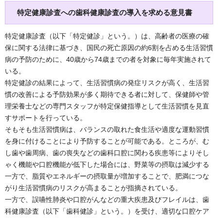
特定健康診査への歯科健康診査の導入を求める意見書
特定健康診査（以下「特定健診」という。）は、高齢者の医療の確
保に関する法律に基づき、国民の死亡原因の約6割を占める生活習慣
病の予防のために、40歳から74歳までの者を対象に毎年実施されて
いる。
特定健診の結果によって、生活習慣病の発症リスクが高く、生活習
慣の改善による予防効果が多く期待できる者に対して、保健師や管
理栄養士などの専門スタッフが特定保健指導として生活習慣を見直
すサポートを行っている。
そもそも生活習慣病は、バランスの取れた食生活や適度な運動習慣
を身に付けることにより予防することが可能である。ところが、む
し歯や歯周病、歯の喪失などの歯科口腔に関わる疾患等によりそし
ゃく機能や口腔機能が低下した場合には、野菜等の摂取は減少する
一方で、脂質やエネルギーの摂取量が増加することで、肥満につな
がり生活習慣病のリスクが高まることが指摘されている。
一方で、誤嚥性肺炎や口腔がんなどの重大疾患及びフレイルは、歯
科健康診査（以下「歯科健診」という。）を受け、適切な口腔ケア