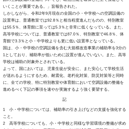
いくことが重要である。」旨報告された。
しかしながら、令和2年9月現在の全国の小・中学校への空調設備の
設置率は、普通教室では92.8％と相当程度進んだものの、特別教室
は55.5％、体育館に至っては5.3％と非常に低くなっている。また、
高等学校については、普通教室では87.0％、特別教室で46.8％、体
育館で3.3％と小・中学校よりも更に低い設置率となっている。
国は、小・中学校の空調設備を含む大規模改造事業の補助率を3分の
1としており、補助率が低いために設置が進んでいない。また、高等
学校は補助の対象外とされている。
よって、国においては、児童生徒が安全に、また安心して学校生活
が送れるようにするため、耐震化、老朽化対策、防災対策等と同時
に、全ての学校、特に特別教室や体育館において空調設備の整備を
進めるべく下記の事項を速やか実施するよう強く要望する。
記
1 小・中学校については、補助率の引き上げなどの支援を強化する
こと。
2 高等学校についても、小・中学校と同様な学習環境の整備が求め