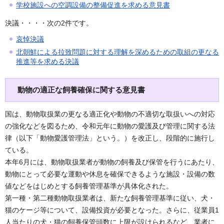
学校施設への空調設備の整備促進を求める意見書
決議・・・・次の2件です。
哀悼決議
北朝鮮による拉致問題に対する理解を深めるための取組の更なる
推進等を求める決議
動物の適正な飼養確保に関する意見書
国は、動物取扱業の更なる適正化や動物の不適切な取扱いへの対応
の強化などを図るため、令和元年に動物の愛護及び管理に関する法
律（以下「動物愛護管理法」という。）を改正し、段階的に施行し
ている。
本年6月には、動物取扱業者が動物の飼養及び保管を行うにあたり、
動物にとって必要な運動や休息を確保できるような施設・設備の数
値などをはじめとする飼養管理基準が具体化された。
第一種・第二種動物取扱業者は、新たな飼養管理基準に従い、犬・
猫のケージ等について、設備投資が必要となった。さらに、従業員1
人当たりの犬・猫の飼養保管頭数に上限が設けられるなど、業者に