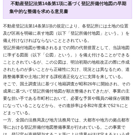
不動産登記法第14条第1項に基づく登記所備付地図の早期
集中的な整備を求める意見書
不動産登記法第14条第1項の規定により、各登記所には土地の位置
及び区画を明確に表す地図（以下「登記所備付地図」という。）を
備え付けなければならないこととされている。
登記所備付地図が整備されるまでの間の代替措置として、当該地図
に準ずる図面（以下「公図」という。）を備え付けることができる
こととされているが、この公図は、明治初期の地租改正の際に作成
されたものが多いことから正確性に欠け、現況とは異なるため、道
路整備事業や土地に対する課税適正化などに支障を来している。
そこで、国土調査法に基づく地籍調査が昭和26年に開始され、その
成果に基づいて登記所備付地図が順次整備されてきたが、事業の主
要な担い手である市町村において、必要な予算や職員の確保が困難
になっていることなどから、その進捗率は令和2年度末で52％にと
どまっている。
一方、全国の法務局及び地方法務局では、大都市や地方の拠点都市
等における登記所備付地図整備事業が行われている。この事業で
は、登記官が直接関与すること等により境界がほぼ定まるという成