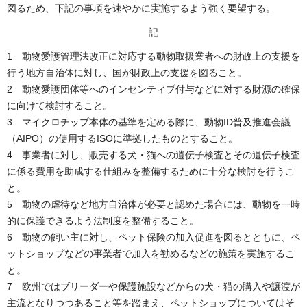
図るため、下記の事項を速やかに実施するよう強く要望する。
記
1 動物愛護管理法改正に対応する動物取扱業者への財政上の支援を
行う地方自治体に対し、国が財政上の支援を図ること。
2 動物愛護団体等へのインセンティブ付与などに対する財源の確保
に向けて検討すること。
3 マイクロチップ本体の基準を定める際に、動物ID普及推進会議
（AIPO）の使用するISOに準拠したものとすること。
4 事業者に対し、販売する犬・猫への遺伝子検査とその遺伝子検査
に係る費用を助成する仕組みを整備するために十分な検討を行うこ
と。
5 動物の虐待など地方自治体が必要と認めた場合には、動物を一時
的に保護できるよう法制度を整備すること。
6 動物の飼い主に対し、ペット保険の加入促進を図るとともに、ペ
ットショップなどの事業者で加入を勧めるなどの施策を実施するこ
と。
7 欧州ではブリーダーや保護施設などからの犬・猫の購入や譲渡が
主流となりつつあること等を踏まえ、ペットショップについてはそ