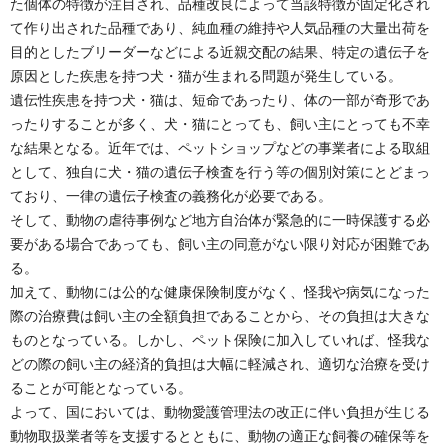
た個体の特徴が注目され、品種改良によって当該特徴が固定化され
て作り出された品種であり、純血種の維持や人気品種の大量出荷を
目的としたブリーダーなどによる近親交配の結果、特定の遺伝子を
原因とした疾患を持つ犬・猫が生まれる問題が発生している。
遺伝性疾患を持つ犬・猫は、短命であったり、体の一部が奇形であ
ったりすることが多く、犬・猫にとっても、飼い主にとっても不幸
な結果となる。近年では、ペットショップなどの事業者による取組
として、独自に犬・猫の遺伝子検査を行う等の個別対策にとどまっ
ており、一律の遺伝子検査の義務化が必要である。
そして、動物の虐待事例など地方自治体が緊急的に一時保護する必
要がある場合であっても、飼い主の同意がない限り対応が困難であ
る。
加えて、動物には公的な健康保険制度がなく、怪我や病気になった
際の治療費は飼い主の全額負担であることから、その負担は大きな
ものとなっている。しかし、ペット保険に加入していれば、怪我な
どの際の飼い主の経済的負担は大幅に軽減され、適切な治療を受け
ることが可能となっている。
よって、国においては、動物愛護管理法の改正に伴い負担が生じる
動物取扱業者等を支援するとともに、動物の適正な飼養の確保等を