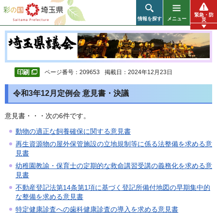
彩の国 埼玉県
緊急・防
情報を探す
メニュー
災
ページ番号：209653
掲載日：2024年12月23日
令和3年12月定例会 意見書・決議
意見書・・・次の6件です。
動物の適正な飼養確保に関する意見書
再生資源物の屋外保管施設の立地規制等に係る法整備を求める意
見書
幼稚園教諭・保育士の定期的な救命講習受講の義務化を求める意
見書
不動産登記法第14条第1項に基づく登記所備付地図の早期集中的
な整備を求める意見書
特定健康診査への歯科健康診査の導入を求める意見書