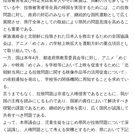
拉致被害者及び特定失踪者本人やその家族は、高齢の方も多くなっ
ている中、拉致被害者等全員の帰国を実現するためには、この拉致
問題に対し、政府の対応のみならず、継続的な国民運動として広く
展開させ、県庁全体としての取組により県民の問題意識を高めるこ
とも重要である。
家族連絡会と北朝鮮に拉致された日本人を救出するための全国協議
会は、アニメ「めぐみ」の学校上映拡大を運動方針の重点項目とし
て取り組んでいる。
一方、国は本年4月、都道府県教育委員会等に対し、アニメ「めぐ
み」や映画「めぐみ」を学校等において上映を促進するために「北
朝鮮当局による拉致問題に関する映像作品等の活用促進について」
の依頼通知を発出し、学校等の関係機関に周知することを求めてい
る。
言うまでもなく、拉致問題は非道な人権侵害であるとともに、我が
国の主権を踏みにじるものであり、国家の責任において解決すべき
喫緊の課題であるため、継続的な啓発を図り、広く国民が認識して
共有すべき問題である。
よって、本県議会は、児童生徒をはじめ県民が拉致問題について深
く認識し、人権問題として考える契機とするため、県において下記