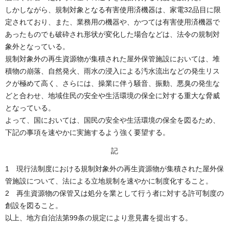
しかしながら、規制対象となる有害使用済機器は、家電32品目に限
定されており、また、業務用の機器や、かつては有害使用済機器で
あったものでも破砕され形状が変化した場合などは、法令の規制対
象外となっている。
規制対象外の再生資源物が集積された屋外保管施設においては、堆
積物の崩落、自然発火、雨水の浸入による汚水流出などの発生リス
クが極めて高く、さらには、操業に伴う騒音、振動、悪臭の発生な
どと合わせ、地域住民の安全や生活環境の保全に対する重大な脅威
となっている。
よって、国においては、国民の安全や生活環境の保全を図るため、
下記の事項を速やかに実施するよう強く要望する。
記
1 現行法制度における規制対象外の再生資源物が集積された屋外保
管施設について、法による立地規制を速やかに制度化すること。
2 再生資源物の保管又は処分を業として行う者に対する許可制度の
創設を図ること。
以上、地方自治法第99条の規定により意見書を提出する。