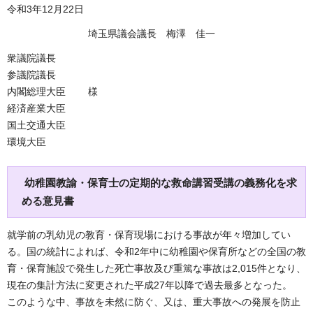
令和3年12月22日
埼玉県議会議長 梅澤 佳一
衆議院議長
参議院議長
内閣総理大臣 様
経済産業大臣
国土交通大臣
環境大臣
幼稚園教諭・保育士の定期的な救命講習受講の義務化を求
める意見書
就学前の乳幼児の教育・保育現場における事故が年々増加してい
る。国の統計によれば、令和2年中に幼稚園や保育所などの全国の教
育・保育施設で発生した死亡事故及び重篤な事故は2,015件となり、
現在の集計方法に変更された平成27年以降で過去最多となった。
このような中、事故を未然に防ぐ、又は、重大事故への発展を防止