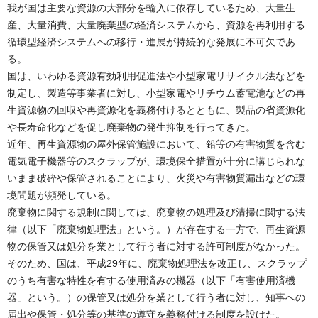
我が国は主要な資源の大部分を輸入に依存しているため、大量生
産、大量消費、大量廃棄型の経済システムから、資源を再利用する
循環型経済システムへの移行・進展が持続的な発展に不可欠であ
る。
国は、いわゆる資源有効利用促進法や小型家電リサイクル法などを
制定し、製造等事業者に対し、小型家電やリチウム蓄電池などの再
生資源物の回収や再資源化を義務付けるとともに、製品の省資源化
や長寿命化などを促し廃棄物の発生抑制を行ってきた。
近年、再生資源物の屋外保管施設において、鉛等の有害物質を含む
電気電子機器等のスクラップが、環境保全措置が十分に講じられな
いまま破砕や保管されることにより、火災や有害物質漏出などの環
境問題が頻発している。
廃棄物に関する規制に関しては、廃棄物の処理及び清掃に関する法
律（以下「廃棄物処理法」という。）が存在する一方で、再生資源
物の保管又は処分を業として行う者に対する許可制度がなかった。
そのため、国は、平成29年に、廃棄物処理法を改正し、スクラップ
のうち有害な特性を有する使用済みの機器（以下「有害使用済機
器」という。）の保管又は処分を業として行う者に対し、知事への
届出や保管・処分等の基準の遵守を義務付ける制度を設けた。