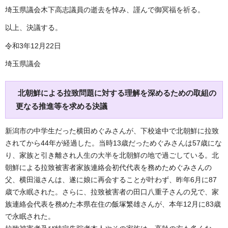
埼玉県議会木下高志議員の逝去を悼み、謹んで御冥福を祈る。
以上、決議する。
令和3年12月22日
埼玉県議会
北朝鮮による拉致問題に対する理解を深めるための取組の
更なる推進等を求める決議
新潟市の中学生だった横田めぐみさんが、下校途中で北朝鮮に拉致
されてから44年が経過した。当時13歳だっためぐみさんは57歳にな
り、家族と引き離され人生の大半を北朝鮮の地で過ごしている。北
朝鮮による拉致被害者家族連絡会初代代表を務めためぐみさんの
父、横田滋さんは、遂に娘に再会することが叶わず、昨年6月に87
歳で永眠された。さらに、拉致被害者の田口八重子さんの兄で、家
族連絡会代表を務めた本県在住の飯塚繁雄さんが、本年12月に83歳
で永眠された。