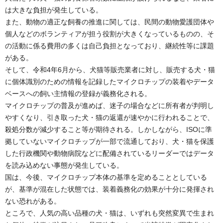
は大きな負担が発生している。
また、動物の適正な飼養の推進に関しては、民間の動物愛護団体や
個人などのボランティアが担う役割が大きくなっているものの、そ
の活動に係る費用の多くは自己負担となっており、継続性等に課題
がある。
そして、令和4年6月から、犬猫等販売業者に対し、販売する犬・猫
に個体識別のための情報を記録したマイクロチップの装着やデータ
ベースへの飼い主情報の登録が義務化される。
マイクロチップの普及が進めば、迷子の場合などに所有者が判明し
やすくなり、引き取った犬・猫の返還が速やかに行われることで、
殺処分数が減少すること等が期待される。しかしながら、ISOに準
拠していないマイクロチップが一部で流通しており、犬・猫を保護
した行政機関や動物病院などに配備されているリーダーではデータ
を読み込めない事態が発生している。
国は、今後、マイクロチップ本体の基準を定めることとしている
が、基準が混在した状態では、装着義務化の効果が十分に発揮され
ない恐れがある。
ところで、人気の高い品種の犬・猫は、いずれも突然変異で生まれ