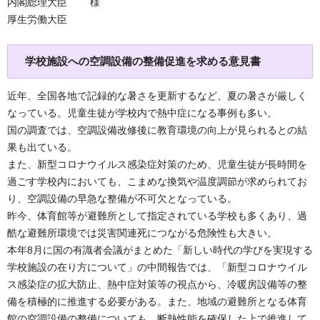
内閣総理大臣 様
厚生労働大臣
学校施設への空調設備の整備促進を求める意見書
近年、全国各地で記録的な暑さを更新するなど、夏の暑さが厳しく
なっている。児童生徒が学校内で熱中症になる事例も多い。
国の調査では、空調設備改修後に教育環境の向上が見られるとの結
果も出ている。
また、新型コロナウイルス感染症対策のため、児童生徒が長時間を
過ごす学校内においても、こまめな換気や温度調節が求められてお
り、空調設備の早急な整備が不可欠となっている。
昨今、体育館等が避難所として指定されている学校も多くあり、過
酷な避難所環境では災害関連死につながる危険性も大きい。
本年8月に国の有識者会議がまとめた「新しい時代の学びを実現する
学校施設の在り方について」の中間報告では、「新型コロナウイル
ス感染症の拡大防止、熱中症対策等の視点から、冷暖房設備等の整
備を積極的に推進する必要がある。また、地域の避難所となる体育
館の空調設備の整備についても、断熱性能を確保した上で推進して