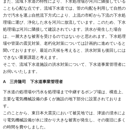
また、流域下水道の特性により、下水処理場が河川に隣接している
ことも心配な点です。流域下水道では、管の勾配を利用して自然の
力で汚水を運ぶ自然流下方式により、上流の市町から下流の下水処
理場に運び、浄化した水を河川に放流しています。このため、下水
処理場は河川に隣接して建設されています。洪水が発生した場合
は、一層大きな被害を受けるのではないかと思われます。下水処理
場や管渠の震災対策、老朽化対策については計画的に進めていると
聞いておりますが、最近の天候を考えると、洪水対策も後回しには
できない重要課題と考えます。
そこで、流域下水道施設の洪水対策について、下水道事業管理者に
お伺いいたします。
A 三井隆司 下水道事業管理者
下水道の処理場や汚水を処理場まで中継するポンプ場は、構造上、
主要な電気機械設備の多くが施設の地下部分に設置されておりま
す。
このことから、東日本大震災において被災地では、津波の浸水によ
り電気機械設備が水に浸かり大きな被害が発生し、その復旧に多く
の時間を費やしました。