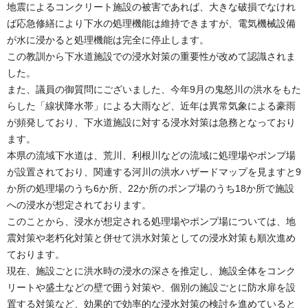
地震によるコンクリート施設の被害であれば、大きな破損でなけれ
ば応急修繕により下水の処理機能は維持できますが、電気機械設備
が水に浸かると処理機能は完全に停止します。
この教訓から下水道施設での浸水対策の重要性が改めて認識されま
した。
また、議員の御質問にございました、今年9月の鬼怒川の洪水をもた
らした「線状降水帯」による大雨など、近年は異常気象による豪雨
が頻発しており、下水道施設に対する浸水対策は急務となっており
ます。
本県の流域下水道は、荒川、利根川などの流域に処理場やポンプ場
が設置されており、関連する河川の洪水ハザードマップを見ますと9
か所の処理場のうち6か所、22か所のポンプ場のうち18か所で施設
への浸水が想定されております。
このことから、浸水が想定される処理場やポンプ場については、地
震対策や老朽化対策と併せて洪水対策としての浸水対策も順次進め
ております。
現在、施設ごとに洪水時の浸水の深さを推定し、施設全体をコンク
リートや盛土などの壁で囲う対策や、個別の施設ごとに防水扉を設
置する対策など、効果的で効率的な浸水対策の検討を進めていると