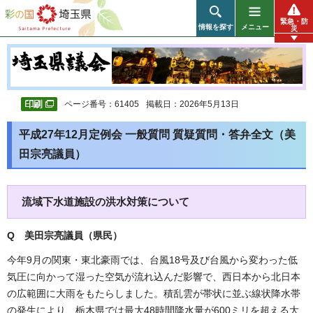
彩の国 埼玉県
緊急・防
情報を探す
メニュー
災
ページ番号：61405
掲載日：2026年5月13日
平成27年12月定例会 一般質問 質疑質問・答弁全文（美
田宗亮議員）
流域下水道施設の洪水対策について
Q 美田宗亮議員（県民
）
今年9月の関東・東北豪雨では、台風18号及び台風から変わった低
気圧に向かって湿った空気が流れ込んだ影響で、西日本から北日本
の広範囲に大雨をもたらしました。積乱雲が帯状に並ぶ線状降水帯
の発生により、栃木県では最大48時間降水量が600ミリを超える大