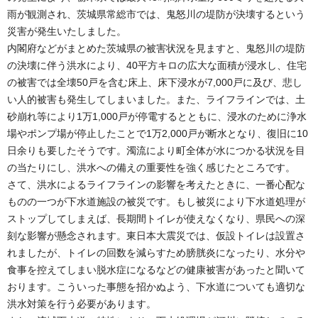
雨が観測され、茨城県常総市では、鬼怒川の堤防が決壊するという
災害が発生いたしました。
内閣府などがまとめた茨城県の被害状況を見ますと、鬼怒川の堤防
の決壊に伴う洪水により、40平方キロの広大な面積が浸水し、住宅
の被害では全壊50戸を含む床上、床下浸水が7,000戸に及び、悲し
い人的被害も発生してしまいました。また、ライフラインでは、土
砂崩れ等により1万1,000戸が停電するとともに、浸水のために浄水
場やポンプ場が停止したことで1万2,000戸が断水となり、復旧に10
日余りも要したそうです。濁流により町全体が水につかる状況を目
の当たりにし、洪水への備えの重要性を強く感じたところです。
さて、洪水によるライフラインの影響を考えたときに、一番心配な
ものの一つが下水道施設の被災です。もし被災により下水道処理が
ストップしてしまえば、長期間トイレが使えなくなり、県民への深
刻な影響が懸念されます。東日本大震災では、仮設トイレは設置さ
れましたが、トイレの回数を減らすため膀胱炎になったり、水分や
食事を控えてしまい脱水症になるなどの健康被害があったと聞いて
おります。こういった事態を招かぬよう、下水道についても適切な
洪水対策を行う必要があります。