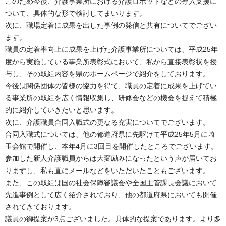
このため今後、介護事業所における介護ロボットなどの導入支援に
ついて、具体的な形で検討してまいります。
次に、職場定着に成果を出した事例の発信と共有についてでござい
ます。
職員の定着率向上に成果を上げた介護事業所については、平成25年
度から実施している事業所表彰式において、私から直接表彰状を授
与し、その取組内容を県のホームページで紹介をしております。
今後は関係団体の皆様の協力を得て、職員の定着に成果を上げてい
る事業所の取組を広く情報収集し、研修会などの機会を捉えて積極
的に紹介していきたいと思います。
次に、介護職員合同入職式の更なる充実についてでございます。
合同入職式については、他の都道府県に先駆けて平成25年5月に埼
玉会館で開催し、本年4月に3回目を開催したところでございます。
参加した新人介護職員からは大変励みになったという声が届いてお
りますし、私も直にメールなどをいただいたこともございます。
また、この取組は国の社会保障審議会や全国主管課長会議において
先進事例として広く紹介されており、他の都道府県においても開催
されてきております。
議員の御提案が3点ございました。具体的な提案であります。より多