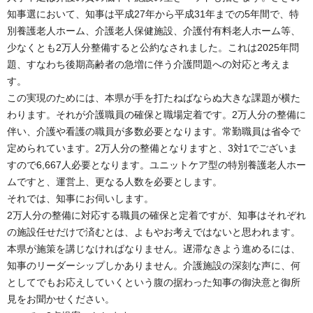
知事選において、知事は平成27年から平成31年までの5年間で、特
別養護老人ホーム、介護老人保健施設、介護付有料老人ホーム等、
少なくとも2万人分整備すると公約なされました。これは2025年問
題、すなわち後期高齢者の急増に伴う介護問題への対応と考えま
す。
この実現のためには、本県が手を打たねばならぬ大きな課題が横た
わります。それが介護職員の確保と職場定着です。2万人分の整備に
伴い、介護や看護の職員が多数必要となります。常勤職員は省令で
定められています。2万人分の整備となりますと、3対1でございま
すので6,667人必要となります。ユニットケア型の特別養護老人ホー
ムですと、運営上、更なる人数を必要とします。
それでは、知事にお伺いします。
2万人分の整備に対応する職員の確保と定着ですが、知事はそれぞれ
の施設任せだけで済むとは、よもやお考えではないと思われます。
本県が施策を講じなければなりません。遅滞なきよう進めるには、
知事のリーダーシップしかありません。介護施設の深刻な声に、何
としてでもお応えしていくという腹の据わった知事の御決意と御所
見をお聞かせください。