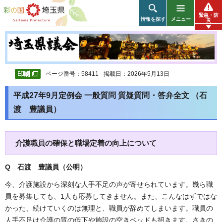
彩の国 埼玉県
緊急・防
情報を探す
メニュー
災
ページ番号：58411
掲載日：2026年5月13日
平成27年9月定例会 一般質問 質疑質問・答弁全文 （石
渡 豊議員）
介護職員の確保と職場定着の向上について
Q 石渡 豊議員（公明
）
今、介護施設から深刻な人手不足の声が寄せられています。幾ら職
員を募集しても、1人も応募してきません。また、こんなはずではな
かった、続けていくのは無理と、職員が辞めてしまいます。職員の
人手不足は介護の質の低下や施設の空きベッドも招きます。さきの