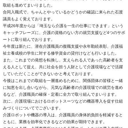
取組も進めてまいりました。
合同入職式で、ちゃんとやっているかどうかの確認に来られた石渡
議員もよく覚えております。
平成26年度からは「埼玉なら介護を一生の仕事にできます」という
キャッチフレーズに、介護の資格のない方の就労支援など4つのサポ
ートに取り組んでおります。
今年度は新たに、潜在介護職員の復職支援や永年勤続表彰、介護福
祉士養成校の学生に対する修学資金の貸付けなども行いました。
また、これまでの発想を転換し、支えられる人であった高齢者を支
える人として捉え、共に社会を担う人財として介護現場などで活躍
していただくことができないかと考えております。
今後はこれまでの取組を一層進めるために、関係団体の皆様と一緒
に知恵を出し合いながら、元気な高齢者の介護現場での就労を進め
るなど、介護職員の確保・定着に全力で取り組んでまいります。
次に、介護現場におけるロボットスーツなどの機器導入を促す仕組
みづくりについてでございます。
介護ロボットや機器の導入は、介護職員の身体的負担を軽減すると
ともに、業務を効率化できるなどの効果が期待できます。