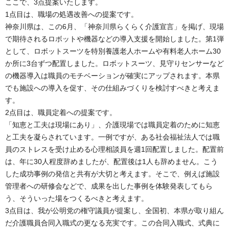
ここで、3点提案いたします。
1点目は、職場の処遇改善への提案です。
神奈川県は、この6月、「神奈川県らくらく介護宣言」を掲げ、現場
で期待されるロボットや機器などの導入支援を開始しました。第1弾
として、ロボットスーツを特別養護老人ホームや有料老人ホーム30
か所に3台ずつ配置しました。ロボットスーツ、見守りセンサーなど
の機器導入は職員のモチベーションが確実にアップされます。本県
でも施設への導入を促す、その仕組みづくりを検討すべきと考えま
す。
2点目は、職員定着への提案です。
「知恵と工夫は現場にあり」、介護現場では職員定着のために知恵
と工夫を凝らされています。一例ですが、ある社会福祉法人では職
員のストレスを受け止める心理相談員を週1回配置しました。配置前
は、年に30人程度辞めましたが、配置後は1人も辞めません。こう
した成功事例の発信と共有が大切と考えます。そこで、例えば施設
管理者への研修会などで、成果を出した事例を体験発表してもら
う、そういった場をつくるべきと考えます。
3点目は、我が公明党の権守議員が提案し、全国初、本県が取り組ん
だ介護職員合同入職式の更なる充実です。この合同入職式、式典に