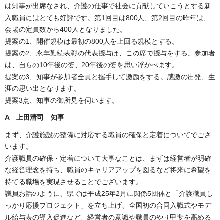
は知事が出席なされ、介護の仕事で社会に貢献していこうとする新
入職員にはとても好評です。第1回目は800人、第2回目の昨年は、
会場の定員数から400人となりました。
提案の1、開催規模は最初の800人を上回る規模とする。
提案の2、永年勤続表彰の代表授与は、この席で授与をする。参加者
は、自らの10年後の姿、20年後の姿を思い浮かべます。
提案の3、知事が参加者全員と握手して激励をする。感激の出発、生
涯の思い出となります。
提案3点、知事の御所見を伺います。
A 上田清司 知事
まず、介護施設の整備に対応する職員の確保と定着についてでござ
います。
介護職員の確保・定着について大事なことは、まずは経営者が明確
な経営理念を持ち、職員のキャリアアップを図るなど将来に希望を
持てる職場を実現させることでございます。
議員お話のように、県では平成25年2月に関係5団体と「介護職員し
っかり応援プロジェクト」を立ち上げ、全国初の合同入職式やモデ
ル給与表の導入促進など、経営者の意識や職員のやり甲斐を高める